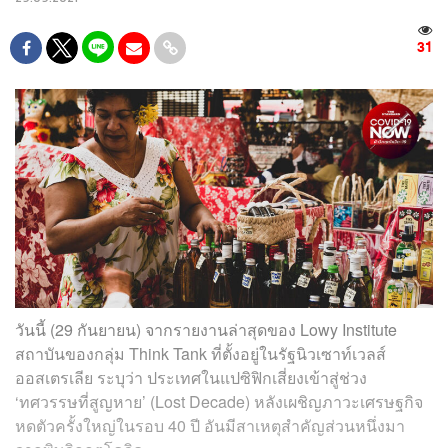
31
วันนี้ (29 กันยายน) จากรายงานล่าสุดของ Lowy Institute
สถาบันของกลุ่ม Think Tank ที่ตั้งอยู่ในรัฐนิวเซาท์เวลส์
ออสเตรเลีย ระบุว่า ประเทศในแปซิฟิกเสี่ยงเข้าสู่ช่วง
‘ทศวรรษที่สูญหาย’ (Lost Decade) หลังเผชิญภาวะเศรษฐกิจ
หดตัวครั้งใหญ่ในรอบ 40 ปี อันมีสาเหตุสำคัญส่วนหนึ่งมา