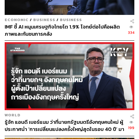
ECONOMIC
/
BUSINESS
/
BUSINESS
IMF ชี้ AI หนุนเศรษฐกิจไทยโต 1.9% โจทย์ต่อไปคือผลิต
334
ภาพและกันชนการคลัง
31
ABOUT THE AUTHOR
ณรงค์กร มโนจันทร์เพ็ญ
Content Creator กองบรรณาธิการข่าว THE
STANDARD
WORLD
รู้จัก แอนดี เบอร์แนม ว่าที่นายกรัฐมนตรีอังกฤษคนใหม่ ผู้
199
ประกาศนำ ‘การเปลี่ยนแปลงครั้งใหญ่สุดในรอบ 40 ปี’ มา
สู่การเมืองอังกฤษ