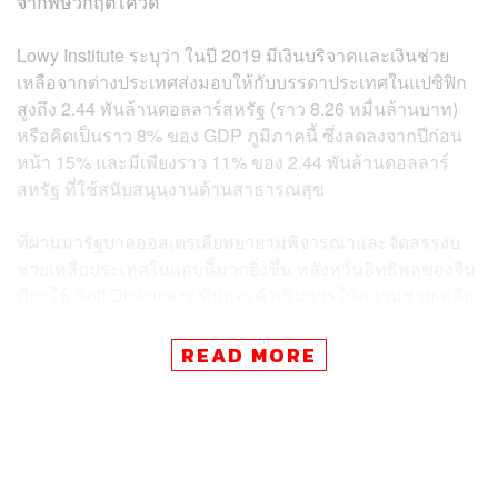
จากพิษวิกฤตโควิด
Lowy Institute ระบุว่า ในปี 2019 มีเงินบริจาคและเงินช่วย
เหลือจากต่างประเทศส่งมอบให้กับบรรดาประเทศในแปซิฟิก
สูงถึง 2.44 พันล้านดอลลาร์สหรัฐ (ราว 8.26 หมื่นล้านบาท)
หรือคิดเป็นราว 8% ของ GDP ภูมิภาคนี้ ซึ่งลดลงจากปีก่อน
หน้า 15% และมีเพียงราว 11% ของ
2.44 พันล้านดอลลาร์
สหรัฐ ที่ใช้สนับสนุนงานด้านสาธารณสุข
ที่ผ่านมารัฐบาลออสเตรเลียพยายามพิจารณาและจัดสรรงบ
ช่วยเหลือประเทศในแถบนี้มากยิ่งขึ้น หลังหวั่นอิทธิพลของจีน
ที่จะใช้ Soft Diplomacy ที่มักจะดำเนินการให้ความช่วยเหลือ
ทางการเงินในรูปแบบเงินกู้เงื่อนไขผ่อนปรน (Concessional
Loan) ผ่านโครงการสร้างโครงสร้างพื้นฐานต่างๆ ซึ่งจะส่ง
READ MORE
ผลกระทบต่อความสัมพันธ์และอิทธิพลของออสเตรเลียที่มี
ประเทศต่างๆ ในแปซิฟิกอย่างหลีกเลี่ยงไม่ได้
ทางการจีนปรับลดงบประมาณช่วยเหลือลงจาก 246 ล้าน
ดอลลาร์สหรัฐ (ราว 8.3 พันล้านบาท) ในปี 2018 ถึง 31%