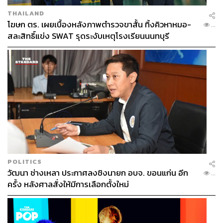
THAILAND
โฆษก ตร. เผยเบื้องหลังภาพตำรวจขาสั้น ทิ้งคิวหาหมอ-
...
สละสิทธิ์แข่ง SWAT รุดระงับเหตุโรงเรียนนนทบุรี
POLITICS
วัฒนา ช่างเหลา ประกาศลงชิงนายก อบจ. ขอนแก่น อีก
...
ครั้ง หลังศาลสั่งให้มีการเลือกตั้งใหม่