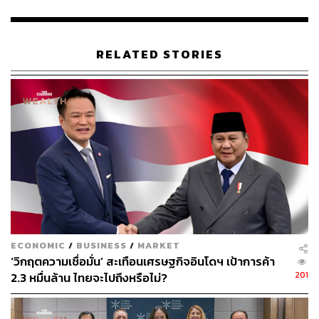
(ราว 7.4 พันล้านบาท) เพื่อช่วยเหลือประเทศในแปซิฟิก และ
ติมอร์-เลสเต ฟื้นฟูเศรษฐกิจและสร้างความมั่นคงภายใน
ภูมิภาค
RELATED STORIES
โดยออสเตรเลียยังได้รับแรงกดดันจากบรรดาประเทศเพื่อน
บ้านในแปซิฟิก เกี่ยวกับประเด็นด้านการเปลี่ยนแปลงสภาพ
ภูมิอากาศ รวมถึงการสร้างหลักประกันว่า ความสัมพันธ์
ไตรภาคีด้านความมั่นคงอย่าง AUKUS ที่รัฐบาลออสเตรเลีย
ได้จับมือกับสหราชอาณาจักรและสหรัฐอเมริกาจะไม่ทำให้
ภูมิภาคนี้ตึงเครียดมากยิ่งขึ้นในอนาคต
บทความที่เกี่ยวข้อง:
สำรวจแนวทางการใช้วัคซีน mRNA เป็น ‘วัคซีนเข็มที่
3’ ในประเทศที่ใช้วัคซีน Sinovac
ECONOMIC
/
BUSINESS
/
MARKET
เปรียบเทียบประสิทธิภาพล่าสุด วัคซีน Sinovac vs. Pfiz
‘วิกฤตความเชื่อมั่น’ สะเทือนเศรษฐกิจอินโดฯ เป้าการค้า
er-BioNTech ในชิลี
201
2.3 หมื่นล้าน ไทยจะไปถึงหรือไม่?
โควิด-19 กลายพันธ์ุสายพันธ์ุต่างๆ มีชื่อเรียกใหม่ว่าอย่
างไร