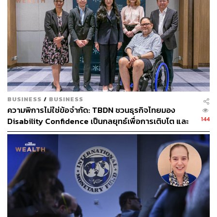
สำรวจราคาวัคซีนต้านโควิด-19 ในประชาคมโลก โดส
ละเท่าไร
ผลข้างเคียงวัคซีนต้านโควิด-19 ในประชาคมโลก อาก
ารเป็นอย่างไรบ้าง
เช็กประสิทธิภาพวัคซีนต้านโควิด-19 ล่าสุด
ภาพ:
Martina Pellecchia
/ Shutterstock
อ้างอิง:
https://www.theguardian.com/world/2021/sep/29/paci
BUSINESS
/
BUSINESS
ความพิการไม่ใช่ข้อจำกัด: TBDN ชวนธุรกิจไทยมอง
fic-nations-face-lost-decade-due-to-economic-cost-of
144
Disability Confidence เป็นกลยุทธ์เพื่อการเติบโต และ
-covid
อนาคตแรงงานไทย
https://devpolicy.org/aidtracker/trends/
https://pacificaidmap.lowyinstitute.org/
TAGS:
เศรษฐกิจ
เชื้อไวรัสโคโรนา
COVID-19
เศรษฐกิจหดตัว
Lost Decade