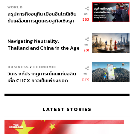
WORLD
สรุปภารกิจอนุทิน เยือนอินโดนีเซีย
563
ขับเคลื่อนการทูตเศรษฐกิจเชิงรุก
ประกาศหุ้นส่วนยุทธศาสตร์ไทย –
อินโดนีเซีย
Navigating Neutrality:
Thailand and China in the Age
201
of a New Global Order
BUSINESS
/
ECONOMIC
วิเคราะห์ปรากฏการณ์คนแห่ขอสิน
2.7K
เชื่อ CLICX อาจเป็นเพียงยอด
ภูเขาน้ำแข็ง ของปัญหาหนี้ครัว
เรือนไทยที่ถูกซุกไว้
LATEST STORIES