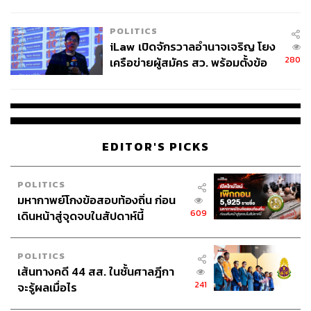
ผู้ใช้ถอดเปลี่ยนแบตเองได้ ก่อนกฎ
EU บังคับปีหน้า
POLITICS
iLaw เปิดจักรวาลอำนาจเจริญ โยง
280
เครือข่ายผู้สมัคร สว. พร้อมตั้งข้อ
สังเกตลงสมัครตรงคุณสมบัติหรือ
ไม่
EDITOR'S PICKS
POLITICS
มหากาพย์โกงข้อสอบท้องถิ่น ก่อน
609
เดินหน้าสู่จุดจบในสัปดาห์นี้
POLITICS
เส้นทางคดี 44 สส. ในชั้นศาลฎีกา
241
จะรู้ผลเมื่อไร