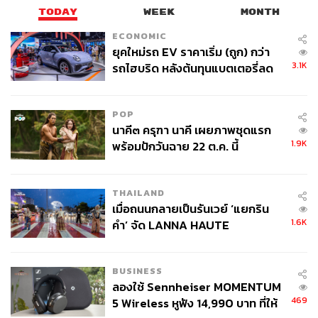
TODAY
WEEK
MONTH
ECONOMIC
ยุคใหม่รถ EV ราคาเริ่ม (ถูก) กว่า
3.1K
รถไฮบริด หลังต้นทุนแบตเตอรี่ลด
ลง - จีนแห่บุกตลาดเกิดใหม่
POP
นาคี๓ ครุฑา นาคี เผยภาพชุดแรก
1.9K
พร้อมปักวันฉาย 22 ต.ค. นี้
THAILAND
เมื่อถนนกลายเป็นรันเวย์ ‘แยกริน
1.6K
คำ’ จัด LANNA HAUTE
COUTURE กลางสายฝน
BUSINESS
ลองใช้ Sennheiser MOMENTUM
469
5 Wireless หูฟัง 14,990 บาท ที่ให้