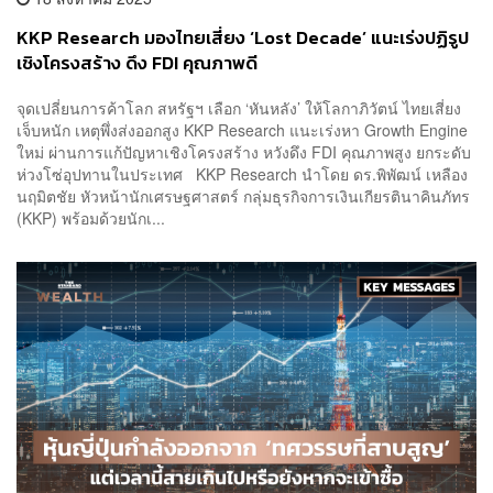
KKP Research มองไทยเสี่ยง ‘Lost Decade’ แนะเร่งปฏิรูป
เชิงโครงสร้าง ดึง FDI คุณภาพดี
จุดเปลี่ยนการค้าโลก สหรัฐฯ เลือก ‘หันหลัง’ ให้โลกาภิวัตน์ ไทยเสี่ยง
เจ็บหนัก เหตุพึ่งส่งออกสูง KKP Research แนะเร่งหา Growth Engine
ใหม่ ผ่านการแก้ปัญหาเชิงโครงสร้าง หวังดึง FDI คุณภาพสูง ยกระดับ
ห่วงโซ่อุปทานในประเทศ KKP Research นำโดย ดร.พิพัฒน์ เหลือง
นฤมิตชัย หัวหน้านักเศรษฐศาสตร์ กลุ่มธุรกิจการเงินเกียรตินาคินภัทร
(KKP) พร้อมด้วยนักเ...