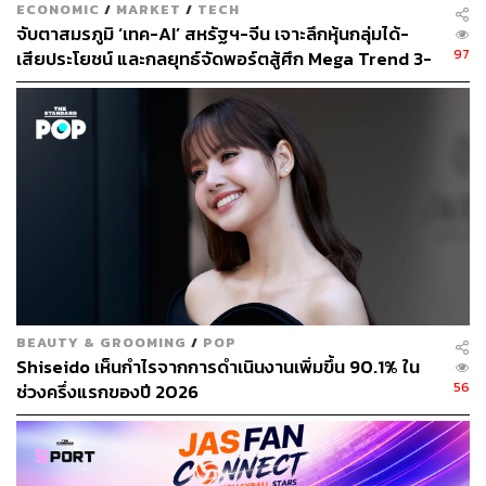
ECONOMIC
/
MARKET
/
TECH
ที่สำคัญทั้งสองประเทศหันมาใช้สกุลเงินท้องถิ่นในการ
จับตาสมรภูมิ ‘เทค-AI’ สหรัฐฯ-จีน เจาะลึกหุ้นกลุ่มได้-
ค้าขายกันมากขึ้น เพื่อหลีกเลี่ยงการใช้เงินดอลลาร์สหรัฐ
97
เสียประโยชน์ และกลยุทธ์จัดพอร์ตสู้ศึก Mega Trend 3-
โดยตั้งแต่ปี 2023 การค้าระหว่างกันในสกุลหยวน-รูเบิล มี
5 ปีข้างหน้า
สัดส่วนสูงถึงร้อยละ 90
(ทั้งนี้ รัสเซียเป็นคู่ค้าอันดับ 9 ของจีน ข้อมูลปี 2023 มูลค่า
การค้าจีน-รัสเซียมีสัดส่วนประมาณร้อยละ 4 ของการค้ารวม
ของจีน)
ประเด็นที่สอง ทุนจีนไหลเข้ารัสเซียเพิ่มสูงร้อยละ 150
หลังจากที่รัสเซียถูกชาติตะวันตกคว่ำบาตร จีนกลายเป็นนัก
ลงทุนหลักของรัสเซีย ในปี 2023 การลงทุนจากจีนไหลเข้าไป
BEAUTY & GROOMING
/
POP
Shiseido เห็นกำไรจากการดำเนินงานเพิ่มขึ้น 90.1% ใน
ในรัสเซียเพิ่มขึ้นมากถึงร้อยละ 150 ส่วนใหญ่ลงทุนในภาค
56
ช่วงครึ่งแรกของปี 2026
พลังงาน เทคโนโลยี และโครงสร้างพื้นฐาน รัฐวิสาหกิจยักษ์
ใหญ่ของจีน เช่น CNPC และ Sinopec รวมทั้ง CNOOC
เข้าไปลงทุนโครงการพลังงานและปิโตรเคมีในรัสเซีย