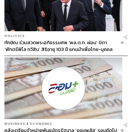
รองศาสตราจารย์ ดร.อักษรศรี พานิช
สาส์น
รองศาสตราจารย์ ดร.อักษรศรี พานิชสาส์น
อาจารย์ประจำคณะเศรษฐศาสตร์
มหาวิทยาลัยธรรมศาสตร์ อดีตผู้อำนวยการ
ศูนย์วิจัยยุทธศาสตร์ไทย-จีน แห่งสำนักงาน
POLITICS
คณะกรรมการวิจัยแห่งชาติ ผู้เขียนหนังสือ
ทักษิณ ร่วมสวดพระอภิธรรมศพ ‘พล.ต.ท. ผ่อน’ บิดา
...
โมเดลเศรษฐกิจสีจิ้นผิง : Xinomics
‘พักตร์พิไล ทวีสิน’ สิริอายุ 103 ปี แกนนำเพื่อไทย-บุคคล
หลากวงการร่วมอาลัย
BUSINESS
/
ECONOMIC
คลังเตรียมจำหน่ายพันธบัตรรัฐบาล ‘ออมพลัส’ รอบถัดไป
...