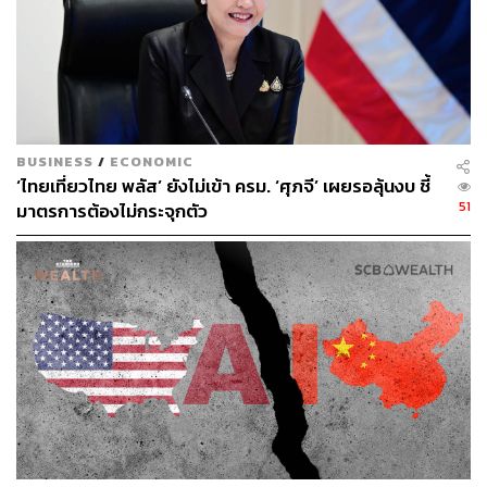
จีน ได้แก่ น้ำมันดิบ (สัดส่วนร้อยละ 20 ของการส่งออก
ทั้งหมดไปจีน) ตามมาด้วยก๊าซธรรมชาติ (สัดส่วนร้อยละ 10)
และถ่านหิน
ที่น่าสนใจคือ การที่จีนเข้ามาช่วยรัสเซียรับมือกับมาตรการ
ห้ามนำเข้าน้ำมันของสหภาพยุโรป ยังเอื้อให้จีนสามารถซื้อ
BUSINESS
/
ECONOMIC
น้ำมันจากรัสเซียในราคาลดพิเศษ (ฝ่ายรัสเซียลดราคาให้จีน
‘ไทยเที่ยวไทย พลัส’ ยังไม่เข้า ครม. ‘ศุภจี’ เผยรอลุ้นงบ ชี้
สูงถึงร้อยละ 30) จีนจึงได้รับประโยชน์จากพลังงานราคาถูก
51
มาตรการต้องไม่กระจุกตัว
เหล่านี้ ข้อมูลปี 2024 รัสเซียคือผู้ส่งออกน้ำมันไปจีนรายใหญ่
ที่สุด (แซงหน้าซาอุดีอาระเบีย)
ในขณะเดียวกัน จีนก็ส่งออกสินค้าไปขายให้รัสเซียได้มากขึ้น
รายการสินค้าหลักที่จีนส่งออกไปรัสเซีย ได้แก่ รถยนต์ (เพิ่ม
ขึ้นถึงร้อยละ 700 ในปี 2023) อิเล็กทรอนิกส์ เครื่องจักร ชิป
และสินค้าอุปโภคบริโภค ชาวรัสเซียหันมาซื้อรถยนต์แบรนด์
จีนมากขึ้น ทำให้ค่ายรถยนต์จีนอย่าง Cherry และ Geely
กลายเป็นรถยนต์นำเข้าที่มียอดขายมากเป็นอันดับ 1 และ 2
ในรัสเซีย