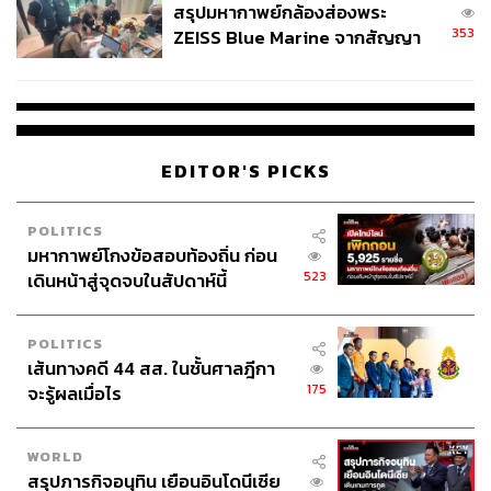
สรุปมหากาพย์กล้องส่องพระ
โดยสรุป ในช่วง 3 ปีหลังจากถูกคว่ำบาตรและตัดขาดจาก
353
ZEISS Blue Marine จากสัญญา
เศรษฐกิจโลกตะวันตก รัสเซียมีการติดต่อค้าขายกับสหรัฐฯ
ผลิต 8.3 ล้าน สู่ข้อพิพาท ‘มา
และชาติตะวันตกน้อยมาก แต่เศรษฐกิจรัสเซียก็ไม่พัง และยัง
เวลล์ฯ’ ฟ้อง ‘โทน บางแค’ ผิดนัด
สามารถประคับประคองให้เติบโตต่อไป ด้วยการหันมาคบค้า
จ่ายหนี้-แอบระบุแบรนด์
กับจีนมากขึ้น (ในทางกลับกัน เศรษฐกิจยุโรปกลับได้รับผลก
ระทบจากต้นทุนราคาพลังงานพุ่งสูงขึ้น)
EDITOR'S PICKS
ด้วยความสัมพันธ์จีน-รัสเซียที่ใกล้ชิดกันมากขึ้น ต่างฝ่ายต่าง
POLITICS
ได้รับประโยชน์ตามที่ตนต้องการ ฝ่ายจีนได้รับประโยชน์จาก
มหากาพย์โกงข้อสอบท้องถิ่น ก่อน
ทรัพยากรพลังงานราคาถูกและความเป็นพันธมิตรเชิง
523
เดินหน้าสู่จุดจบในสัปดาห์นี้
ยุทธศาสตร์กับรัสเซีย ส่วนฝ่ายรัสเซียก็สามารถพยุงเศรษฐกิจ
ของตนให้เติบโตต่อไป มีรายได้จากการส่งออกไปจีน การ
ไหลเข้ามาลงทุนของจีน และเทคโนโลยีชั้นสูงจากจีน จีนเป็น
POLITICS
เส้นทางคดี 44 สส. ในชั้นศาลฎีกา
ชาติพันธมิตรที่ไม่เคยทอดทิ้งรัสเซีย ดังนั้นจึงไม่ง่ายที่
ทรัมป์
175
จะรู้ผลเมื่อไร
จะแยกปูตินไปจากสีจิ้นผิง
ที่สำคัญ ทั้งสีจิ้นผิงและปูตินยังได้สานฝันร่วมกันในระยะยาว
WORLD
เพื่อร่วมมือกันคานอำนาจและอิทธิพลของสหรัฐฯ ผ่านความ
สรุปภารกิจอนุทิน เยือนอินโดนีเซีย