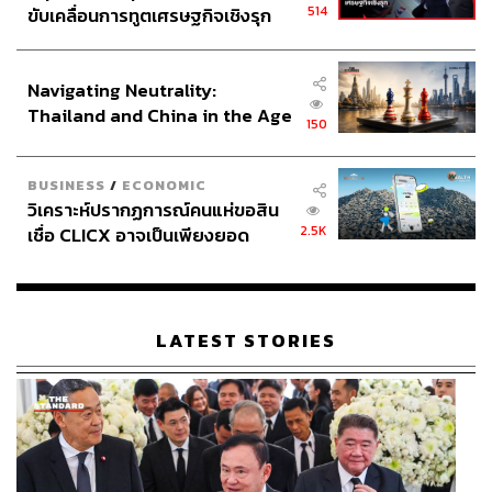
ร่วมมือในกลุ่ม SCO และกลุ่ม BRICS ที่ทวีความสำคัญมาก
514
ขับเคลื่อนการทูตเศรษฐกิจเชิงรุก
ขึ้น
ประกาศหุ้นส่วนยุทธศาสตร์ไทย –
อินโดนีเซีย
Navigating Neutrality:
ภาพ:
Contributor / Getty Images
Thailand and China in the Age
150
TAGS:
Donald Trump
USA
China
Russia
Xi Jinping
of a New Global Order
Opinion
ความสัมพันธ์สหรัฐฯ-จีน
ความสัมพันธ์สหรัฐฯ-รัสเซีย
ความสัมพันธ์จีน-รัสเซีย
BUSINESS
/
ECONOMIC
Vladimir Putin
Trump 2.0
วิเคราะห์ปรากฏการณ์คนแห่ขอสิน
2.5K
เชื่อ CLICX อาจเป็นเพียงยอด
ภูเขาน้ำแข็ง ของปัญหาหนี้ครัว
เรือนไทยที่ถูกซุกไว้
LATEST STORIES
1.6K
ABOUT THE AUTHOR