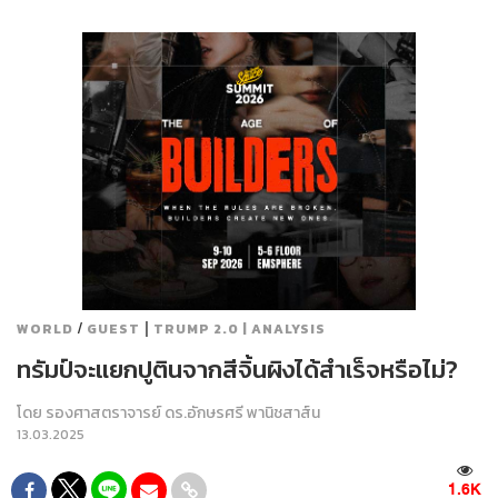
/
|
WORLD
GUEST
TRUMP 2.0 | ANALYSIS
ทรัมป์จะแยกปูตินจากสีจิ้นผิงได้สำเร็จหรือไม่?
โดย
รองศาสตราจารย์ ดร.อักษรศรี พานิชสาส์น
13.03.2025
1.6K