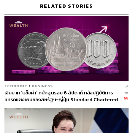
ต้องหันไปพึ่งพาการค้าขายกับจีนมากขึ้น
RELATED STORIES
แม้ว่าจีนพยายามเลี่ยงไม่แสดงท่าทีสนับสนุนรัสเซียใน
สงครามยูเครนอย่างเปิดเผย แต่ในด้านเศรษฐกิจ จีนซุ่มขยาย
การค้าและลงทุนในรัสเซียอย่างต่อเนื่อง ทำให้เศรษฐกิจ
รัสเซียไม่พังและเติบโตต่อไปได้ ดังนั้นการคว่ำบาตรของ
สหรัฐฯ และชาติตะวันตกที่รุมกันลงโทษรัสเซีย กลับกลายเป็น
โอกาสของจีนที่ได้ยื่นมือไปช่วย เสมือนเป็น ‘ผู้มีบุญคุณ’ ของ
รัสเซีย ในด้านต่างๆ ดังนี้
ประเด็นแรก การค้ากับจีนคือที่พึ่งหลักของรัสเซีย
ECONOMIC
/
BUSINESS
หลังจากที่ถูกคว่ำบาตรทางเศรษฐกิจในปี 2022 การค้า
เงินบาท ‘แข็งค่า’ หนักสุดรอบ 6 สัปดาห์ หลังปฏิบัติการ
รัสเซีย-จีนขยายตัวร้อยละ 26 จีนกลายเป็นคู่ค้าอันดับ 1 ของ
68
แทรกแซงเยนของสหรัฐฯ-ญี่ปุ่น Standard Chartered
รัสเซีย และในปี 2024 มูลค่าการค้าระหว่างกันทะลุ 245,000
เปิดเป้าสิ้นปีนี้จ่อแข็งต่อแตะ 32.50 บาทต่อดอลลาร์
ล้านดอลลาร์ (เมื่อเปรียบเทียบกับการค้าสหรัฐฯ-รัสเซีย ใน
ช่วงก่อนคว่ำบาตร มีมูลค่าเพียงแค่ 35,000 ล้านดอลลาร์)
รัสเซียพึ่งพารายได้จากการส่งออกไปจีน สินค้าหลักที่ขายให้