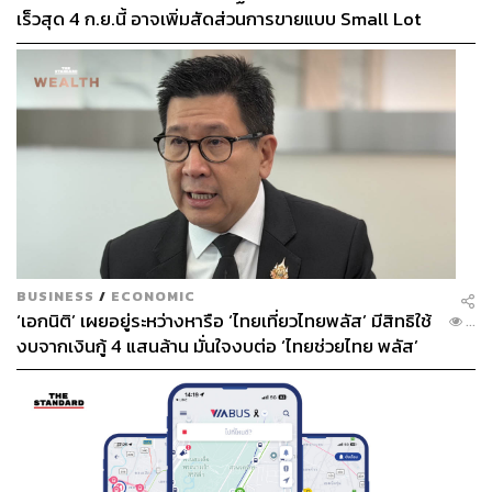
เร็วสุด 4 ก.ย.นี้ อาจเพิ่มสัดส่วนการขายแบบ Small Lot
First มากขึ้น
BUSINESS
/
ECONOMIC
‘เอกนิติ’ เผยอยู่ระหว่างหารือ ‘ไทยเที่ยวไทยพลัส’ มีสิทธิใช้
...
งบจากเงินกู้ 4 แสนล้าน มั่นใจงบต่อ ‘ไทยช่วยไทย พลัส’
เฟส 2 มีเพียงพอ