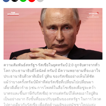
ความสัมพันธ์สหรัฐฯ-รัสเซียในยุคทรัมป์ 2.0 ถูกจับตาจากทั่ว
โลก ประธานาธิบดีโดนัลด์ ทรัมป์ มีความพยายามที่จะเอาใจ
ประธานาธิบดีวลาดิเมียร์ ปูติน ของรัสเซียอย่างเห็นได้ชัด
แม้ว่าบางครั้งทรัมป์มีท่าทีต่อรัสเซียที่เปลี่ยนไปเปลี่ยนมา
เดี๋ยวดีเดี๋ยวร้าย (เช่น การโพสต์ในสื่อโซเชียลเพื่อขู่จะคว่ำ
บาตรและขึ้นภาษีกับรัสเซีย) หากแต่ทรัมป์ได้เคยเอาใจปูติน
เป็นอย่างมาก ถึงขั้นที่ยอมปรับจุดยืนของสหรัฐฯ ในการโหวต
ไปทางเดียวกับรัสเซีย เพื่อคัดค้านมติของสมัชชาใหญ่แห่ง