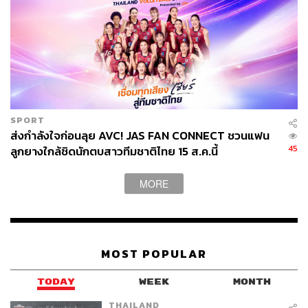
นอกจากนี้ จีน-รัสเซียอยู่ในระหว่างการเจรจาขยายอภิมหา
โครงการขนส่งก๊าซธรรมชาติ ‘Power of Siberia 2’ ที่มี
มูลค่ามหาศาล โดยที่โครงการแรกคือ ‘Power of Siberia’ มี
มูลค่าสูงถึง 400,000 ล้านดอลลาร์ และเริ่มส่งก๊าซธรรมชาติ
ไปให้จีน มาตั้งแต่ปี 2019
ทั้งนี้ เมื่อเปรียบเทียบกันแล้วการลงทุนของรัสเซียในจีนยังมี
SPORT
มูลค่าไม่มาก (สัดส่วนน้อยกว่าร้อยละ 0.5 ของมูลค่าการ
ส่งกำลังใจก่อนลุย AVC! JAS FAN CONNECT ชวนแฟน
ลงทุนต่างชาติ FDI ทั้งหมดในจีน) สะท้อนถึงพลังทาง
45
ลูกยางใกล้ชิดนักตบสาวทีมชาติไทย 15 ส.ค.นี้
เศรษฐกิจของจีนที่มีมากกว่า และรัสเซียยังคงเป็นฝ่ายพึ่งพา
จีนมากกว่า
MORE
ประเด็นสุดท้าย ความร่วมมือจีน-รัสเซีย ‘ไร้ขีดจำกัด’ ด้าน
อื่นๆ เช่น ด้านการเงินระหว่างประเทศ หลังจากถูกคว่ำบาตร
ไม่ให้ใช้ระบบ SWIFT ของโลกตะวันตกในการโอนชำระเงิน
MOST POPULAR
ระหว่างประเทศ ทำให้รัสเซียต้องหันมาใช้ระบบ CIPS
(Cross-border Interbank Payment System) ซึ่งเป็นชำระเงิน
TODAY
WEEK
MONTH
ข้ามพรมแดนของจีน
THAILAND