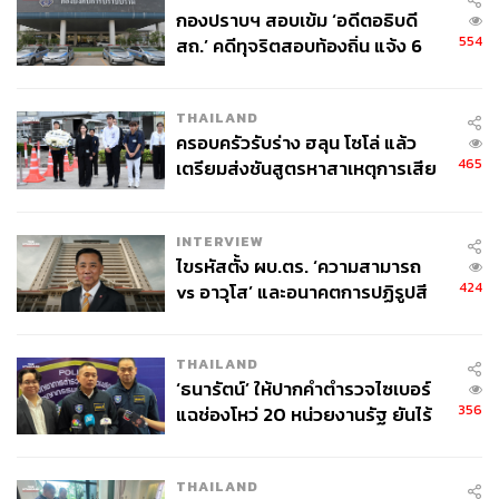
กองปราบฯ สอบเข้ม ‘อดีตอธิบดี
ด้านเทคโนโลยี นับตั้งแต่รัสเซียถูกคว่ำบาตร จีนมีการส่งออก
554
สถ.’ คดีทุจริตสอบท้องถิ่น แจ้ง 6
ชิปเซมิคอนดักเตอร์และอุปกรณ์โทรคมนาคมให้รัสเซียมาก
ข้อหาหนัก จ่อชง ป.ป.ช. 12 ส.ค. นี้
ขึ้น นอกจากนี้บริษัท Huawei ของจีนเข้าไปลงทุนขยายเครือ
ข่าย 5G ในรัสเซีย ในขณะเดียวกันจีนมีการนำเข้าเทคโนโลยี
THAILAND
อวกาศและอาวุธขั้นสูงจากรัสเซีย (เช่น เครื่องยนต์จรวด)
ครอบครัวรับร่าง ฮลุน โซโล่ แล้ว
และสองฝ่ายร่วมกันพัฒนาระบบดาวเทียม CRS (เพื่อแข่งกับ
465
เตรียมส่งชันสูตรหาสาเหตุการเสีย
ระบบ GPS ของสหรัฐฯ)
ชีวิต
ด้านการทหาร ทั้งสองฝ่ายได้จัดการฝึกร่วม ‘Vostok-2022’
INTERVIEW
และ ‘Joint Sea-2023’ และมีรายงานว่ารัสเซียใช้โดรนจาก
ไขรหัสตั้ง ผบ.ตร. ‘ความสามารถ
จีนในการทำสงครามกับยูเครนด้วย
424
vs อาวุโส’ และอนาคตการปฏิรูปสี
กากี กับ พล.ต.อ. เอก อังสนานนท์
นอกจากนี้ทั้งสองประเทศยังมีความร่วมมือที่ใกล้ชิดในกรอบ
THAILAND
อื่นๆ เช่น กลุ่ม SCO (Shanghai Cooperation Organization)
‘ธนารัตน์’ ให้ปากคำตำรวจไซเบอร์
ในด้านความมั่นคง และกลุ่ม BRICS ในด้านเศรษฐกิจ เพื่อ
356
แฉช่องโหว่ 20 หน่วยงานรัฐ ยันไร้
สร้างกลุ่ม ‘โลกขั้วใต้’ (Global South) ให้หันมาคบค้ากันเอง
นัยทางการเมือง
มากขึ้น และลดอิทธิพลโลกตะวันตก โดยเฉพาะลดการพึ่งพา
เงินดอลลาร์
THAILAND