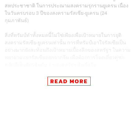
สหประชาชาติ ในการประณามสงครามรุกรานยูเครน เนื่อง
ในวันครบรอบ 3 ปีของสงครามรัสเซีย-ยูเครน (24
กุมภาพันธ์)
สิ่งที่ทรัมป์ทำทั้งหมดนี้ไม่ใช่เพียงเพื่อเป้าหมายในการยุติ
สงครามรัสเซีย-ยูเครนเท่านั้น การที่ทรัมป์เอาใจรัสเซียเป็น
อย่างมากยังสะท้อนถึงเป้าหมายเบื้องลึกของสหรัฐฯ ในความ
พยายามแยกรัสเซียออกจากจีน เพื่อต้องการโดดเดี่ยวคู่ชก
หลักที่เป็นศัตรูอันดับ 1 ของสหรัฐฯ นั่นคือจีน
ในขณะที่รัสเซีย-จีนมีความสัมพันธ์ที่ใกล้ชิดเป็นพิเศษในยุค
READ MORE
ของประธานาธิบดีปูตินและประธานาธิบดีสีจิ้นผิง ทั้งคู่ได้ผูก
มิตรสร้างสัมพันธ์ที่แนบแน่นกันอย่างต่อเนื่องยาวนาน
มากกว่า 10 ปี และในปี 2022 ก่อนที่รัสเซียจะบุกยูเครน ทั้ง
สองฝ่ายยังได้ยกระดับสถานะความเป็นพันธมิตรแบบ ‘ไร้ขีด
จำกัด’ (No Limits Partnership) ระหว่างกันด้วย
ในการโทรคุยกับปูตินล่าสุดเมื่อวันที่ 24 กุมภาพันธ์ สีจิ้นผิง