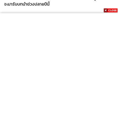
จะมารับบทนำช่วงปลายปีนี้
News
Wealth
Pop
Podcast
Video
Now
Opinion
Careers
Events
Privacy
About
Contact
Policy
FOR
ADVERTISING
MEMBERSHIP