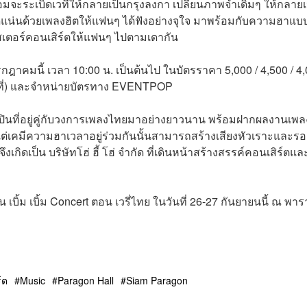
้อมจะระเบิดเวทีให้กลายเป็นกรุงลงกา เปลี่ยนภาพจำเดิมๆ ให้กลายเ
ดแน่นด้วยเพลงฮิตให้แฟนๆ ได้ฟังอย่างจุใจ มาพร้อมกับความฮาแบ
สเตอร์คอนเสิร์ตให้แฟนๆ ไปตามเดากัน
กรกฎาคมนี้ เวลา 10:00 น. เป็นต้นไป ในบัตรราคา 5,000 / 4,500 / 4
งทุกที่) และจำหน่ายบัตรทาง EVENTPOP
ิลปินที่อยู่คู่กับวงการเพลงไทยมาอย่างยาวนาน พร้อมฝากผลงานเพล
ี่ยวแต่เคมีความฮาเวลาอยู่ร่วมกันนั้นสามารถสร้างเสียงหัวเราะและรอ
กิดเป็น บริษัทโฮ่ ฮี้ โฮ่ จำกัด ที่เดินหน้าสร้างสรรค์คอนเสิร์ตแล
้ม เบิ้ม Concert ตอน เวรี่ไทย ในวันที่ 26-27 กันยายนนี้ ณ พาร
์ต
Music
Paragon Hall
Siam Paragon