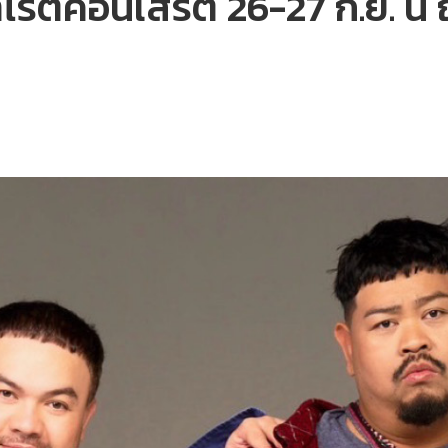
าไรตี้คอนเสิร์ต 26-27 ก.ย. น