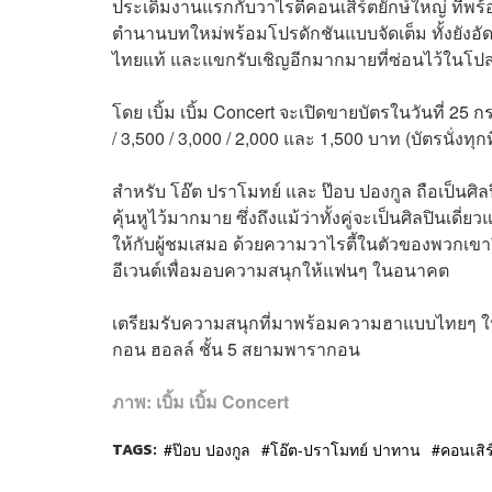
ประเดิมงานแรกกับวาไรตี้คอนเสิร์ตยักษ์ใหญ่ ที่พร
ตำนานบทใหม่พร้อมโปรดักชันแบบจัดเต็ม ทั้งยังอั
ไทยแท้ และแขกรับเชิญอีกมากมายที่ซ่อนไว้ในโป
โดย เบิ้ม เบิ้ม Concert จะเปิดขายบัตรในวันที่ 25 
/ 3,500 / 3,000 / 2,000 และ 1,500 บาท (บัตรนั่
สำหรับ โอ๊ต ปราโมทย์ และ ป๊อบ ปองกูล ถือเป็นศ
คุ้นหูไว้มากมาย ซึ่งถึงแม้ว่าทั้งคู่จะเป็นศิลปินเด
ให้กับผู้ชมเสมอ ด้วยความวาไรตี้ในตัวของพวกเขาจึงเ
อีเวนต์เพื่อมอบความสนุกให้แฟนๆ ในอนาคต
เตรียมรับความสนุกที่มาพร้อมความฮาแบบไทยๆ ใน เบิ
กอน ฮอลล์ ชั้น 5 สยามพารากอน
ภาพ:
เบิ้ม เบิ้ม Concert
TAGS:
ป๊อบ ปองกูล
โอ๊ต-ปราโมทย์ ปาทาน
คอนเสิร