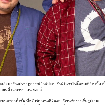
รียมสร้างปรากฏการณ์ยักษ์ปะทะยักษ์ในวาไรตี้คอนเสิร์ต เบิ้ม เบิ
กันยายนนี้ ณ พารากอน ฮอลล์
ที่พวกเขาก่อตั้งขึ้นเพื่อรับจัดคอนเสิร์ตและอีเวนต์อย่างเต็มรูปแบบ