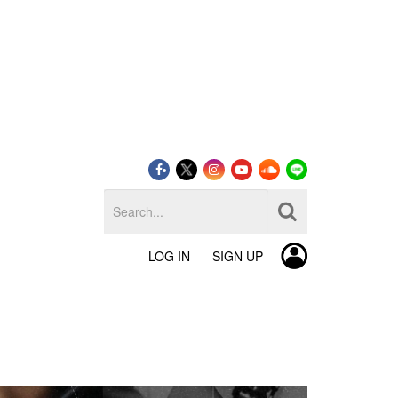
LOG IN
SIGN UP