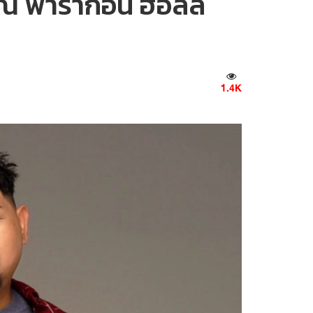
ี้ ณ พารากอน ฮอลล์
1.4K