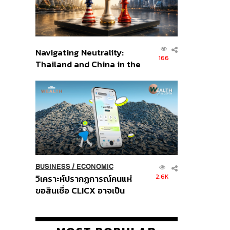
Navigating Neutrality:
166
Thailand and China in the
Age of a New Global
Order
BUSINESS
/
ECONOMIC
2.6K
วิเคราะห์ปรากฏการณ์คนแห่
ขอสินเชื่อ CLICX อาจเป็น
เพียงยอดภูเขาน้ำแข็ง ของ
ปัญหาหนี้ครัวเรือนไทยที่ถูกซุก
ไว้