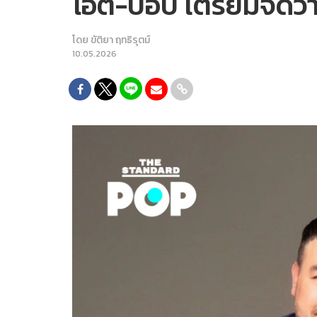
โอ๊ต-ป๊อบ เตรียมจัดว
โดย
ขัติยา ฤทธิรุตม์
10.05.2026