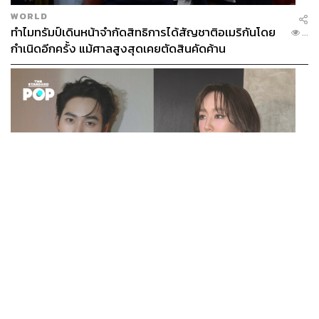
WORLD
ทำไมทรัมป์เดินหน้าจำกัดสิทธิการได้สัญชาติอเมริกันโดย
...
กำเนิดอีกครั้ง แม้ศาลสูงสุดเคยตัดสินคัดค้าน
ENTERTAINMENT
เก้า นพเก้า และ พาย รินรดา เตรียมร่วมงานกันใน ‘รสกาล
...
Enchanted Taste In Time’