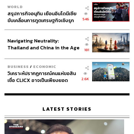
WORLD
สรุปภารกิจอนุทิน เยือนอินโดนีเซีย
546
ขับเคลื่อนการทูตเศรษฐกิจเชิงรุก
ประกาศหุ้นส่วนยุทธศาสตร์ไทย –
อินโดนีเซีย
Navigating Neutrality:
Thailand and China in the Age
181
of a New Global Order
BUSINESS
/
ECONOMIC
วิเคราะห์ปรากฏการณ์คนแห่ขอสิน
2.6K
เชื่อ CLICX อาจเป็นเพียงยอด
ภูเขาน้ำแข็ง ของปัญหาหนี้ครัว
เรือนไทยที่ถูกซุกไว้
LATEST STORIES