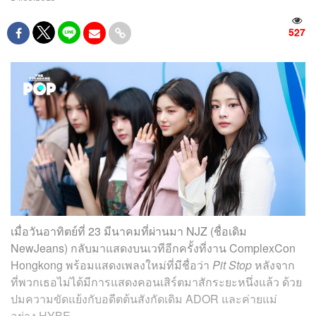
527
เมื่อวันอาทิตย์ที่ 23 มีนาคมที่ผ่านมา NJZ (ชื่อเดิม
NewJeans) กลับมาแสดงบนเวทีอีกครั้งที่งาน ComplexCon
Hongkong พร้อมแสดงเพลงใหม่ที่มีชื่อว่า
Pit Stop
หลังจาก
ที่พวกเธอไม่ได้มีการแสดงคอนเสิร์ตมาสักระยะหนึ่งแล้ว ด้วย
ปมความขัดแย้งกับอดีตต้นสังกัดเดิม ADOR และค่ายแม่
อย่าง HYBE