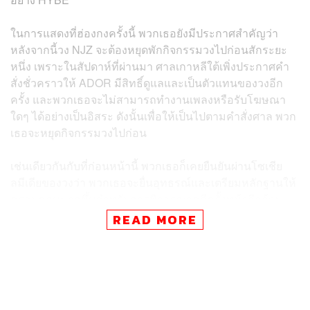
ในการแสดงที่ฮ่องกงครั้งนี้ พวกเธอยังมีประกาศสำคัญว่า
หลังจากนี้วง NJZ จะต้องหยุดพักกิจกรรมวงไปก่อนสักระยะ
หนึ่ง เพราะในสัปดาห์ที่ผ่านมา ศาลเกาหลีใต้เพิ่งประกาศคำ
สั่งชั่วคราวให้ ADOR มีสิทธิ์ดูแลและเป็นตัวแทนของวงอีก
ครั้ง และพวกเธอจะไม่สามารถทำงานเพลงหรือรับโฆษณา
ใดๆ ได้อย่างเป็นอิสระ ดังนั้นเพื่อให้เป็นไปตามคำสั่งศาล พวก
เธอจะหยุดกิจกรรมวงไปก่อน
เช่นเดียวกันกับที่ก่อนหน้านี้ พวกเธอก็เคยยืนยันผ่านโซเชีย
ลมีเดียของวงว่า พวกเธอจะยื่นอุทธรณ์และเตรียมหลักฐานให้
ครอบคลุมมากขึ้นสำหรับการพิจารณาคดีครั้งหน้าอีกด้วย
READ MORE
โดยสมาชิกของวงอย่าง Hanni และ Danielle เป็นคนกล่าว
ประกาศสำคัญในครั้งนี้ว่า “เวทีครั้งนี้มีความหมายกับพวก
เรามาก และทุกคนทำให้เรามีความกล้าหาญที่จะมายืนอยู่จุด
นี้ นี่เป็นเรื่องยากสำหรับเราจริงๆ ที่เราจะต้องบอกสิ่งนี้ แต่นี่
จะเป็นการแสดงครั้งสุดท้ายของเราในช่วงเวลานี้ เพื่อเคารพ