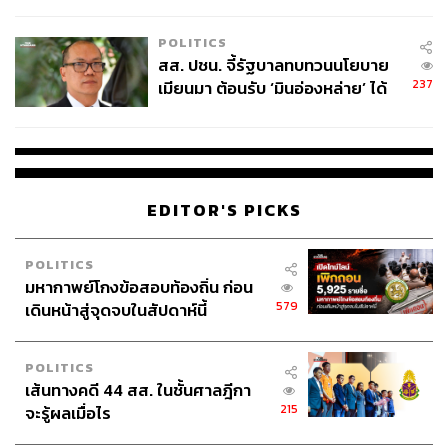
ไทยพลัส’ เฟส 2 รอประเมินความ
เหมาะสม
POLITICS
สส. ปชน. จี้รัฐบาลทบทวนนโยบาย
237
เมียนมา ต้อนรับ ‘มินอ่องหล่าย’ ได้
แค่สัญญาว่างเปล่า
EDITOR'S PICKS
POLITICS
มหากาพย์โกงข้อสอบท้องถิ่น ก่อน
579
เดินหน้าสู่จุดจบในสัปดาห์นี้
POLITICS
เส้นทางคดี 44 สส. ในชั้นศาลฎีกา
215
จะรู้ผลเมื่อไร