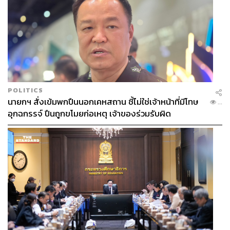
POLITICS
นายกฯ สั่งเข้มพกปืนนอกเคหสถาน ชี้ไม่ใช่เจ้าหน้าที่มีโทษ
...
อุกฉกรรจ์ ปืนถูกขโมยก่อเหตุ เจ้าของร่วมรับผิด