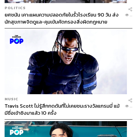
POLITICS
ยศชนัน เคาะแผนความปลอดภัยในรั้วโรงเรียน 90 วัน ส่ง
...
นักสุขภาพจิตดูแล-คุมเข้มคัดกรองสิ่งผิดกฎหมาย
MUSIC
Travis Scott ไม่รู้สึกกดดันที่ไม่เคยชนะรางวัลแกรมมี่ แม้
...
มีชื่อเข้าชิงมาแล้ว 10 ครั้ง