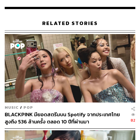
TAGS:
k-pop
เพลงใหม่
NJZ (NewJeans)
RELATED STORIES
527
ABOUT THE AUTHOR
ภัทรณกัญ อนันเต่า
MUSIC
/
POP
กองบรรณาธิการคัลเจอร์ สำนักข่าว THE
BLACKPINK มียอดสตรีมบน Spotify จากประเทศไทย
STANDARD
82
สูงถึง 536 ล้านครั้ง ตลอด 10 ปีที่ผ่านมา