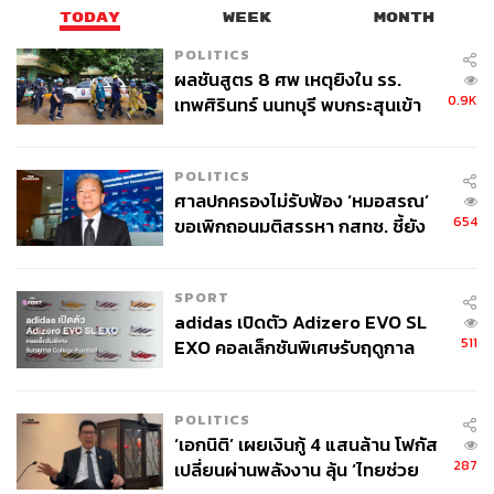
TODAY
WEEK
MONTH
POLITICS
ผลชันสูตร 8 ศพ เหตุยิงใน รร.
0.9K
เทพศิรินทร์ นนทบุรี พบกระสุนเข้า
จุดสำคัญ ‘ศีรษะ-หน้าอก’ ครูถูกยิง
4 นัด จากระยะไกล
POLITICS
ศาลปกครองไม่รับฟ้อง ‘หมอสรณ’
654
ขอเพิกถอนมติสรรหา กสทช. ชี้ยัง
ไม่ใช่ผู้เดือดร้อนเสียหาย
SPORT
adidas เปิดตัว Adizero EVO SL
511
EXO คอลเล็กชันพิเศษรับฤดูกาล
College Football
POLITICS
‘เอกนิติ’ เผยเงินกู้ 4 แสนล้าน โฟกัส
287
เปลี่ยนผ่านพลังงาน ลุ้น ‘ไทยช่วย