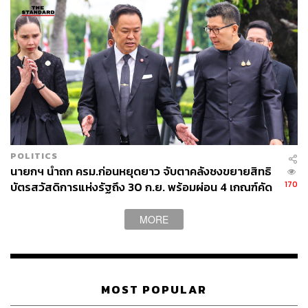
จะลบออกจากระบบไป เราเสียดายกระทู้เหล่านั้น อยากจะ
ปรับตัวระบบใหม่ตั้งแต่ศูนย์เลยเพื่อที่จะเก็บกระทู้ไว้ได้ตลอด
“ข้อที่สองซึ่งเป็นโจทย์ที่ผมตั้งเองคือ สมัยก่อนพันทิปจะมี
‘กระทู้ด๋อย’ หมายถึงกระทู้ที่มีคอมเมนต์เยอะ อย่างเช่น กระทู้
รายงานสด กำลังดราม่า คนเข้ามาคอมเมนต์กันเยอะ ตัวไฟล์
กระทู้มันจะเก็บข้อมูลไม่ทัน ทำให้มีคอมเมนต์บางส่วนหาย
ไป ผมเลยอยากจะแก้ปัญหาเรื่องนี้ ทำให้กระทู้สามารถเก็บ
ข้อมูลเหล่านี้ได้ ไม่ว่าจะมีคอมเมนต์กี่ร้อย กี่พัน หรือว่ากี่
หมื่น โดยที่ไม่เสียหาย”
POLITICS
หลังการปรับโฉมเว็บไซต์ใหม่ในช่วงปี 2556 มีจำนวนผู้
นายกฯ นำถก ครม.ก่อนหยุดยาว จับตาคลังชงขยายสิทธิ
เข้าใช้งานเพิ่มขึ้นจาก 8 แสนคนต่อวัน เป็น 4.5 ล้านคนต่อวัน
170
บัตรสวัสดิการแห่งรัฐถึง 30 ก.ย. พร้อมผ่อน 4 เกณฑ์คัด
โดยยอดเพจวิวในปัจจุบันอยู่ที่ประมาณ 15-16 ล้านเพจวิวต่อ
กรองผู้มีสิทธิ
วัน ทั้งนี้ เขาชี้ว่าการรีแบรนดิ้งทำให้วัยรุ่นเข้ามาเล่นพันทิป
MORE
กันมากขึ้น
“ยอด 4.5 ล้านคนต่อวันเนี่ย ร้อยละ 60 มาจากการเสิร์ชบน
กูเกิล เพราะคนจะนึกถึงพันทิปเวลาที่เขาต้องการหาคำตอบ
อีกร้อยละ 20 มาจากทางโซเชียล ที่เหลือเป็นแฟนประจำ
MOST POPULAR
กลุ่มผู้ใช้ของพันทิปปัจจุบันเป็นวัยรุ่นและวัยทำงานตอนต้น