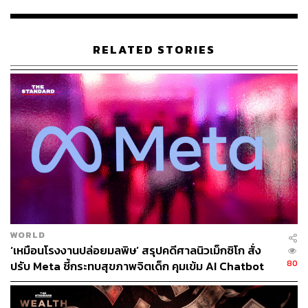
เพราะคนชอบเสพดราม่า หรือพันทิปมี ‘ไม้เด็ด’ ในการ
บริหารธุรกิจให้อยู่รอดทุกยุคสมัยได้กันแน่ THE STANDARD
ชวน
บอย-อภิศิลป์ ตรุงกานนท์
ผู้ร่วมก่อตั้ง และประธานเจ้า
RELATED STORIES
หน้าที่เทคโนโลยี (Chief Technology Officer – CTO) เว็บไซต์
Pantip.com มาไขทุกข้อสงสัยข้างต้นว่า อะไรคือปัจจัยสู่
ความสำเร็จที่ทำให้พันทิปยืนหยัดมาจนถึงวันนี้
ไม่มีใครรู้ในทุกสิ่ง เรารู้ในสิ่งที่ผู้อื่นอาจจะไม่รู้
เช่นเดียวกับที่เราอาจจะไม่รู้ในสิ่งที่ผู้อื่นรู้ พัน
ทิป คือพื้นที่สำหรับการแบ่งปันความรู้
กัน
WORLD
‘เหมือนโรงงานปล่อยมลพิษ’ สรุปคดีศาลนิวเม็กซิโก สั่ง
80
ปรับ Meta ชี้กระทบสุขภาพจิตเด็ก คุมเข้ม AI Chatbot