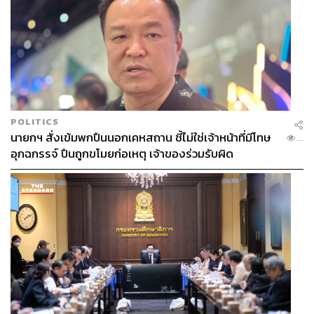
ปรับเปลี่ยนในมุมของผลิตภัณฑ์มากกว่า จริงๆ แก่นหลักของ
พันทิปคือ การมองผ่านผู้ใช้ให้ได้ เน้นการแบ่งปันความรู้ เพียง
แต่ว่าปรับให้มีความวัยรุ่นมากขึ้น แก้ปัญหาให้ผู้ใช้งานใช้ได้
มากขึ้น คนเข้ามาตอบกระทู้ได้มากขึ้น”
แต่ละแพลตฟอร์มมันมีวัฒนธรรมและความ
POLITICS
สนใจต่างกัน เราก็จะไปอยู่ในทุกแพลตฟอร์ม
นายกฯ สั่งเข้มพกปืนนอกเคหสถาน ชี้ไม่ใช่เจ้าหน้าที่มีโทษ
...
ในอนาคตถ้ามีแพลตฟอร์มใหม่เกิดขึ้น เราก็จะ
อุกฉกรรจ์ ปืนถูกขโมยก่อเหตุ เจ้าของร่วมรับผิด
เอาตัวเองเข้าไปอยู่ในนั้นด้วย เพราะถ้ามันมีผู้
ใช้อยู่ในนั้น เราก็ต้องอยู่ตามผู้ใช้