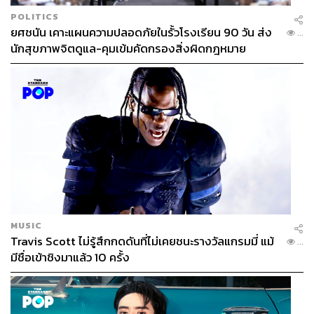
POLITICS
ยศชนัน เคาะแผนความปลอดภัยในรั้วโรงเรียน 90 วัน ส่ง
...
นักสุขภาพจิตดูแล-คุมเข้มคัดกรองสิ่งผิดกฎหมาย
ปรับกลยุทธ์สู้เฟซบุ๊กและโซเชียลมีเดียแบบ Frenemy
ไม่ใช่แค่สื่อเก่าอย่างทีวีหรือสื่อสิ่งพิมพ์ที่ได้รับผลกระทบ
จากเฟซบุ๊กและโซเชียลมีเดียอื่นๆ เว็บไซต์ที่เคยอยู่ได้ด้วย
โฆษณามานานก็ต้องเร่งปรับตัวตามยอดเข้าเว็บที่ลดลง และ
รายได้โฆษณาออนไลน์ที่ถูกเจียดไปให้กับสื่อใหม่ด้วย
MUSIC
เรื่องนี้อภิศิลป์มองว่า การเปลี่ยนแปลงเกิดขึ้นทุกยุคสมัยอยู่
Travis Scott ไม่รู้สึกกดดันที่ไม่เคยชนะรางวัลแกรมมี่ แม้
...
แล้ว ดังนั้น คนทำธุรกิจก็ต้องปรับตัวให้ทัน หาช่องว่างใน
มีชื่อเข้าชิงมาแล้ว 10 ครั้ง
บริการของคู่แข่งให้เจอ และพยายามพาผลิตภัณฑ์ของตัวเอง
เข้าไปอยู่ในชีวิตประจำวันของผู้ใช้งานให้ได้มากที่สุด
เมื่อคนยุคนี้มีตัวเลือกเยอะ ก็ต้องเพิ่มช่องทางการเข้าถึง