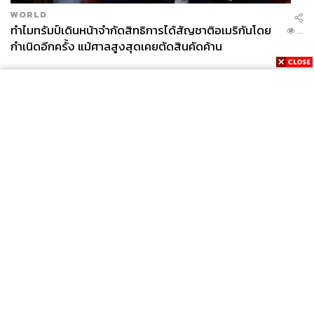
คนในเฟซบุ๊กจะมีภาพว่า พันทิปเป็นแหล่งรวมดราม่า
ทำให้
WORLD
ภาพลักษณ์ของเว็บมันมีปัญหาเหมือนกัน จะสั่งให้คนไม่แชร์
ทำไมทรัมป์เดินหน้าจำกัดสิทธิการได้สัญชาติอเมริกันโดย
...
ดราม่าก็คงไม่ได้ แต่
สิ่งที่เราทำได้คือกระทู้ดีมีเยอะ ต้องแชร์
กำเนิดอีกครั้ง แม้ศาลสูงสุดเคยตัดสินคัดค้าน
ออกไป
ซึ่งเป็นกระทู้ที่ผมว่ามีความเป็นพันทิปสูง แต่คนไม่
ค่อยรู้ว่าเรามีกระทู้แบบนี้
ก็เลยเปิดเพจขึ้นมาให้คนรู้ว่ามันมี
กระทู้แบบนี้ด้วย มีสาระที่ทีมงานคัดมาอย่างดี ไม่ต้องค้นหา
เอง
“เรารู้ว่าคนเล่นทวิตเตอร์เพื่อติดตามข่าวสาร และมีแฟน
คลับศิลปินเกาหลีเยอะ เวลาเราฟีดกระทู้เกี่ยวกับศิลปินเกาหลี
ก็จะได้ผลตอบรับดี หรือว่า Line OA ก็เป็นคนอ่านอีกกลุ่มหนึ่ง
เป็นผู้ใหญ่ที่ไม่ได้เข้าเว็บพันทิป ไม่เล่นเฟซบุ๊กหรือทวิตเตอร์
News
Wealth
Pop
เรียกได้ว่าเป็นกลุ่มที่สนใจคอนเทนต์ที่เป็นชาวบ้านมากๆ เช่น
Podcast
Video
Now
คอนเทนต์ดูดวง
แต่ละแพลตฟอร์มมันมีวัฒนธรรมและความ
Opinion
Careers
Events
สนใจต่างกัน เราก็จะไปอยู่ในทุกแพลตฟอร์ม ในอนาคตถ้ามี
Privacy
About
Contact
แพลตฟอร์มใหม่เกิดขึ้น เราก็จะเอาตัวเองเข้าไปอยู่ในนั้นด้วย
Policy
เพราะถ้ามันมีผู้ใช้อยู่ในนั้น เราก็ต้องอยู่ตามผู้ใช้”
FOR
ADVERTISING
เมื่อถามว่าเฟซบุ๊กเป็นคู่แข่งของพันทิปหรือไม่?
อภิศิลป์ตอบว่า เป็นความสัมพันธ์แบบ frenemy มากกว่า
MEMBERSHIP
เนื่องจากแพลตฟอร์มเหล่านี้อยู่ได้เพราะผู้ผลิตคอนเทนต์เช่น