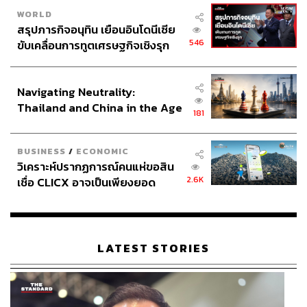
WORLD
เพราะเรารู้สึกว่าคนรู้จักกัน เป็นเพื่อนกันเพราะที่นี่ บางคน
สรุปภารกิจอนุทิน เยือนอินโดนีเซีย
เป็นแฟนกัน แต่งงานกันก็มี ยุคต่อมาเป็นเรื่องของสังคม
546
ขับเคลื่อนการทูตเศรษฐกิจเชิงรุก
ออนไลน์คุณภาพ เพราะว่าเป็นยุคที่เว็บบอร์ดเกิดขึ้นเยอะ
ประกาศหุ้นส่วนยุทธศาสตร์ไทย –
ขาดการดูแล มีสแปม มีโฆษณาลดความอ้วนเยอะแยะ
อินโดนีเซีย
มากมาย
Navigating Neutrality:
“มาจนถึงปัจจุบัน ตอนที่พัฒนาเว็บใหม่ เราก็คุยกันว่า
Thailand and China in the Age
สโลแกนใหม่ของพันทิปควรจะเป็นอย่างไร จากการประชุม
181
of a New Global Order
กับทางทีมมาร์เก็ตติ้ง เราเคาะคีย์เวิร์ดออกมาเป็น 4 คำ คือ
Wisdom เราอยากเห็นพันทิปเป็นสังคมแห่งปัญญา Sharing
BUSINESS
/
ECONOMIC
คือการแบ่งปันกัน มี Dynamic ก็คือมันไม่หยุดนิ่ง เปลี่ยนแปลง
วิเคราะห์ปรากฏการณ์คนแห่ขอสิน
ไปเรื่อยๆ แล้วก็มีความ Incremental คือมีความเพิ่มพูนขึ้น
2.6K
เชื่อ CLICX อาจเป็นเพียงยอด
ตลอดเวลา เราก็ให้โจทย์นักออกแบบไปทำให้มันเรียบง่ายขึ้น
ภูเขาน้ำแข็ง ของปัญหาหนี้ครัว
ออกมาเป็น Learn, Share & Fun
เรือนไทยที่ถูกซุกไว้
“Learn คือ พันทิปเป็นสังคมของการเรียนรู้ Share คือ ทุกคน
มาแชร์ความรู้กัน Fun คือทุกคนสนุกกับการเล่นพันทิป ซึ่งผม
LATEST STORIES
ว่าเป็นสโลแกนที่ดีมาก เข้ากับพันทิปทุกวันนี้
“เราอยู่ในแพลตฟอร์มดิจิทัลตั้งแต่แรก ดังนั้นเราจะไม่ได้
เปลี่ยนในเชิงออฟไลน์มาเป็นออนไลน์เหมือนกับธุรกิจอื่น แต่