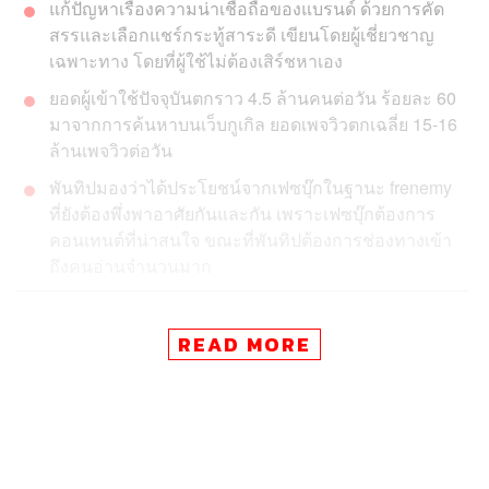
แก้ปัญหาเรื่องความน่าเชื่อถือของแบรนด์ ด้วยการคัด
สรรและเลือกแชร์กระทู้สาระดี เขียนโดยผู้เชี่ยวชาญ
เฉพาะทาง โดยที่ผู้ใช้ไม่ต้องเสิร์ชหาเอง
ยอดผู้เข้าใช้ปัจจุบันตกราว 4.5 ล้านคนต่อวัน ร้อยละ 60
มาจากการค้นหาบนเว็บกูเกิล ยอดเพจวิวตกเฉลี่ย 15-16
ล้านเพจวิวต่อวัน
พันทิปมองว่าได้ประโยชน์จากเฟซบุ๊กในฐานะ frenemy
ที่ยังต้องพึ่งพาอาศัยกันและกัน เพราะเฟซบุ๊กต้องการ
คอนเทนต์ที่น่าสนใจ ขณะที่พันทิปต้องการช่องทางเข้า
ถึงคนอ่านจำนวนมาก
มีใครไม่เคยอ่านกระทู้พันทิป (Pantip) บ้าง?
READ MORE
เราเชื่อว่าหลายคนน่าจะเคยมีประสบการณ์ แอบอ่าน
กระทู้ในห้องเรียนหรือออฟฟิศ ค้นหารีวิวร้านเด็ด หรือ #ปูเสื่อ
#ต้มมาม่ารอ #เตรียมเผือก เกาะติดกระทู้ดังตามห้องต่างๆ
ของเว็บบอร์ดเจ้านี้กันอยู่บ้าง โดยเฉพาะคนไทยที่โตมากับยุ
คดอทคอมแรกๆ
เพราะก่อนที่จะมีเฟซบุ๊ก ทวิตเตอร์ อินสตาแกรม เว็บ