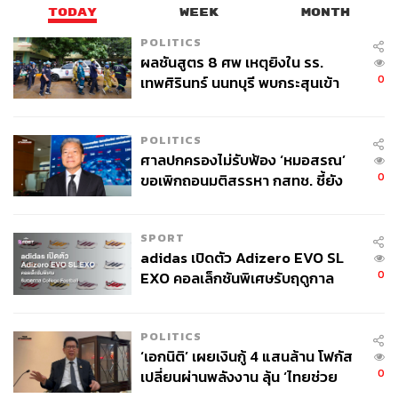
เป็นหลัก ขณะที่สมัยก่อนเป็นวัยทำงานตอนกลาง อายุ 35 ปี”
TODAY
WEEK
MONTH
POLITICS
ผลชันสูตร 8 ศพ เหตุยิงใน รร.
สมัยก่อนคนในเฟซบุ๊กจะมีภาพว่า พันทิปเป็น
0
เทพศิรินทร์ นนทบุรี พบกระสุนเข้า
แหล่งรวมดราม่า สิ่งที่เราทำได้คือกระทู้ดีมี
จุดสำคัญ ‘ศีรษะ-หน้าอก’ ครูถูกยิง
เยอะ ต้องแชร์ออกไป ก็เลยเปิดเพจขึ้นมาให้คน
4 นัด จากระยะไกล
POLITICS
รู้ว่ามันมีกระทู้แบบนี้ด้วย มีสาระที่ทีมงานคัดมา
ศาลปกครองไม่รับฟ้อง ‘หมอสรณ’
อย่างดี ไม่ต้องค้นหาเอง
0
ขอเพิกถอนมติสรรหา กสทช. ชี้ยัง
ไม่ใช่ผู้เดือดร้อนเสียหาย
SPORT
adidas เปิดตัว Adizero EVO SL
0
EXO คอลเล็กชันพิเศษรับฤดูกาล
College Football
POLITICS
‘เอกนิติ’ เผยเงินกู้ 4 แสนล้าน โฟกัส
0
เปลี่ยนผ่านพลังงาน ลุ้น ‘ไทยช่วย
ไทยพลัส’ เฟส 2 รอประเมินความ