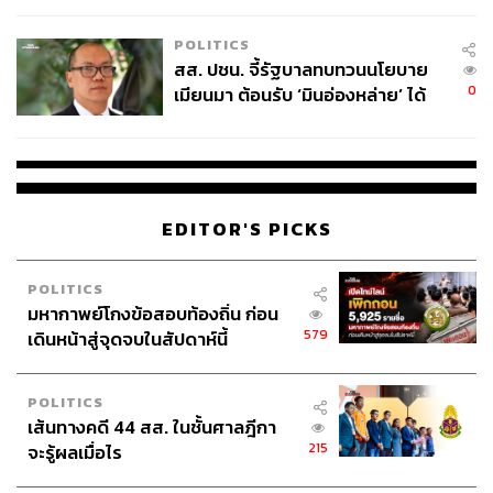
เหมาะสม
POLITICS
สส. ปชน. จี้รัฐบาลทบทวนนโยบาย
0
เมียนมา ต้อนรับ ‘มินอ่องหล่าย’ ได้
แค่สัญญาว่างเปล่า
วางจุดยืนแบรนด์บนอินไซต์ เพราะ ‘ไม่มีใครรู้ทุกเรื่อง แต่เรา
อาจรู้ในสิ่งที่ผู้อื่นไม่รู้’
แม้ว่าพันทิปจะผ่านการรีแบรนด์ ปรับโลโก้ และโครงสร้าง
เว็บใหม่ แต่สิ่งหนึ่งที่ไม่เปลี่ยนไปตามยุคสมัยคือ แก่นของเว็บ
EDITOR'S PICKS
ที่มุ่งเน้นการแบ่งปันความรู้และประสบการณ์ของสมาชิก ซึ่ง
สะท้อนถึงความเข้าใจในพฤติกรรมและความต้องการของ
POLITICS
ผู้คนในสังคมออนไลน์ จนมาลงเอยที่สโลแกน ‘Learn, Share
มหากาพย์โกงข้อสอบท้องถิ่น ก่อน
& Fun’ ในปัจจุบัน
579
เดินหน้าสู่จุดจบในสัปดาห์นี้
“
มีสโลแกนหนึ่งที่คุณวันฉัตรเคยเขียนขึ้นมาบนเว็บตั้งแต่
20 ปีที่แล้ว ก็คือ
ไม่มีใครรู้ในทุกสิ่ง เรารู้ในสิ่งที่ผู้อื่นอาจจะ
POLITICS
ไม่รู้ เช่นเดียวกับที่เราอาจจะไม่รู้ในสิ่งที่ผู้อื่นรู้ พันทิป คือพื้นที่
เส้นทางคดี 44 สส. ในชั้นศาลฎีกา
สำหรับการแบ่งปันความรู้
กัน นี่คือแก่นหลักที่ยังอยู่จนถึงวันนี้
215
จะรู้ผลเมื่อไร
“สโลแกนของพันทิปเปลี่ยนมาหลายยุคหลายสมัย ยุคแรกๆ
ก็มีตั้งแต่ Touch of Friendships หรือสัมผัสแห่งมิตรภาพ