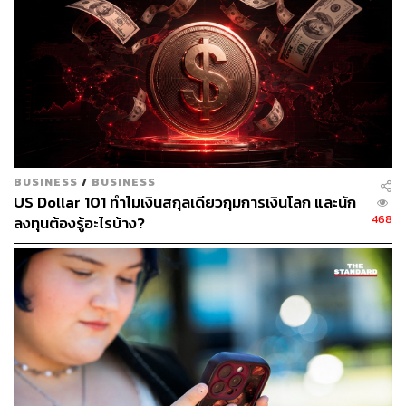
ยกเครื่องเว็บบอร์ด ปั้นชุมชนออนไลน์ของคนไทยที่ต้อง ‘คอม
BUSINESS
/
BUSINESS
เมนต์ได้ ไม่มีสะดุด’
US Dollar 101 ทำไมเงินสกุลเดียวกุมการเงินโลก และนัก
เมื่อถามถึงโจทย์ที่เขาได้รับตอนเข้าทำงานครั้งแรก บอย
468
ลงทุนต้องรู้อะไรบ้าง?
อภิศิลป์ เล่าให้เราฟังว่า เขาเข้ามาทำงานกับพันทิปด้วยกันถึง
สองรอบ ครั้งแรกคือปี 2540 หลังเว็บเปิดมา 1 ปี เป็นช่วงที่
คอมมูนิตี้เริ่มโต และเรียกแขกที่ไม่ได้รับเชิญเข้ามาป่วน
ทำให้กระทู้ตกหายจำนวนมาก เขาไม่ได้ร่อนใบสมัคร
โดยตรง แต่อาสาเขียนโปรแกรมป้องกันการฟลัดกระทู้ขึ้นมา
เอง แล้วส่งไปหา
วันฉัตร
ผดุงรัตน์
ผู้ก่อตั้งเว็บ Pantip.com
แห่งบริษัท
อินเตอร์เน็ต มาร์เก็ตติง จำกัด ซึ่งชักชวนเขามา
ร่วมงานทันที