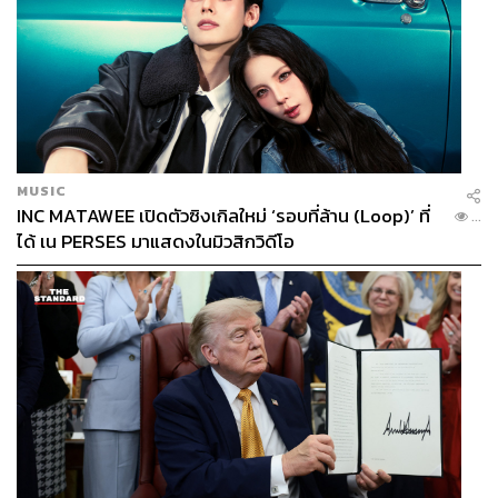
กลุ่มคนอ่านที่นอกเหนือไปจากผู้ใช้งานประจำ
“เรารู้ว่ามีคนเล่นพันทิปแบบที่เป็นแฟนประจำอยู่จำนวนหนึ่ง
ในขณะที่มีกลุ่มคนที่ไม่ใช่แฟนประจำเยอะกว่ามาก ชึ่งเขา
อาจจะอยู่ในเฟซบุ๊ก ทวิตเตอร์ หรือไลน์ แล้วเราจะทำอย่างไร
ให้เข้าไปถึงกลุ่มคนเหล่านั้น นี่เป็นโจทย์การตลาด ถ้าอย่าง
นั้นเอาแบบนี้ไหม เราเปิดเพจบนเฟซบุ๊ก สร้างแอ็กเคานต์บน
ทวิตเตอร์และไลน์ เพื่อที่จะคอยฟีดกระทู้ออกไปให้กับคนที่อยู่
ในแพลตฟอร์มอื่นได้เข้ามาอ่าน”
MUSIC
INC MATAWEE เปิดตัวซิงเกิลใหม่ ‘รอบที่ล้าน (Loop)’ ที่
พันทิปเปิดบัญชีไลน์ของแบรนด์ (LINE OA) ทวิตเตอร์ และ
...
ได้ เน PERSES มาแสดงในมิวสิกวิดีโอ
เพจบนเฟซบุ๊กถึง 5 เพจ โดยมีเพจหลัก Pantip.com 1 เพจ
รวบรวมข่าวสารทุกห้องไว้ที่เดียว ส่วนอีก 4 เพจ คัดสรรมา
จากห้องยอดนิยมที่อัดแน่นด้วยคอนเทนต์มีคุณภาพ ได้แก่ ก้น
ครัวไม่กลัวหิว, บลูแพลนเน็ต เบ็ดเสร็จเรื่องเที่ยว, Inspired by
ชายคา และพันทิปนานุกรม เพื่อเพิ่มช่องทางฟีดกระทู้ไปให้
คนอ่านตามแพลตฟอร์มเหล่านี้ และดึงคนอ่านเข้าเว็บ ซึ่งจะ
ทำได้สำเร็จก็ต้องเข้าใจธรรมชาติและคาแรกเตอร์ของแต่ละ
แพลตฟอร์ม
“หนึ่งคือเราต้องการดึงทราฟฟิกจากแพลตฟอร์มอื่นเข้ามา
สอง แก้เรื่องแบรนดิ้งบนแพลตฟอร์มอื่นๆ ด้วย เช่น
สมัยก่อน