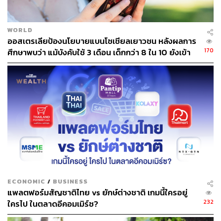
เขาเริ่มต้นทำงานตั้งแต่พันทิปยังเป็นธุรกิจสตาร์ทอัพ (ซึ่ง
ยังไม่เป็นกระแสนิยมในตอนนั้น) วางโครงสร้างพื้นฐานและ
ระบบหลังบ้านประมาณ 7 ปี ก่อนจะออกไปหาประสบการณ์
WORLD
ออสเตรเลียป้องนโยบายแบนโซเชียลเยาวชน หลังผลการ
เพิ่มเติม
170
ศึกษาพบว่า แม้บังคับใช้ 3 เดือน เด็กกว่า 8 ใน 10 ยังเข้า
“ตอนนั้น
ผม
ไม่ได้เป็นคนรับโจทย์ แต่ว่าเป็นคนกำหนด
ถึง
โจทย์ว่าจะทำอะไร เราต้องพัฒนาตัวโปรแกรมให้มันดีขึ้น
ป้องกันตัวป่วนตัวเกรียนต่างๆ ตรวจจับคำหยาบ ป้องกันสแปม
ต่างๆ ได้ รวมทั้งดูแลเรื่องโครงสร้างพื้นฐานของเว็บไปจนถึง
ตัวระบบของเว็บเลย
“พอกลับมาอีกรอบหนึ่ง ก็มาพร้อมกับโจทย์เหมือนกัน” อภิ
ศิลป์เล่าต่อว่า โจทย์ใหม่ของเขามีตั้งแต่ปัญหาเชิงเทคนิค มา
จนถึงการปรับภาพลักษณ์แบรนด์ ซึ่งทำให้เขาขยับมาดูเรื่อง
มาร์เก็ตติ้งควบคู่ไปด้วย เพื่อรักษาฐานผู้ใช้งานเดิมและดึงดูด
กลุ่มคนรุ่นใหม่ ด้วยกลยุทธ์ Pantip3G
“คุณวันฉัตรคุยกับผมว่าพันทิปเริ่มดูเก่าแล้ว เฟซบุ๊กก็เริ่ม
ECONOMIC
/
BUSINESS
เข้ามา เลยอยากปรับปรุงเว็บ โดยที่มีโจทย์มาสองข้อว่า ทำ
แพลตฟอร์มสัญชาติไทย vs ยักษ์ต่างชาติ เกมนี้ใครอยู่
อย่างไรก็ได้ให้ หนึ่ง เก็บกระทู้ได้ตลอดเวลา เพราะสมัยก่อน
232
ใครไป ในตลาดอีคอมเมิร์ซ?
เราไม่มีพื้นที่เก็บข้อมูลเยอะ เนื่องจากราคามันสูง ทำให้ต้อง
เคลียร์กระทู้ออก ถ้ากระทู้ไหนไม่มีคนตอบภายในหนึ่งเดือนก็