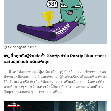
12 กรกฎาคม 2017
#ปูเสื่อคุยกับผู้ร่วมก่อตั้ง Pantip ทำไม Pantip ไม่เคยตกกระ
แสในยุคที่คนไทยติดเฟซบุ๊ก
มีใครไม่เคยอ่านกระทู้พันทิป (Pantip) บ้าง? เราเชื่อว่าหลายคน
น่าจะเคยมีประสบการณ์ แอบอ่านกระทู้ในห้องเรียนหรือออฟฟิศ ค้นหา
รีวิวร้านเด็ด หรือ #ปูเสื่อ #ต้มมาม่ารอ #เตรียมเผือก เกาะติดกระทู้ดัง
ตามห้องต่างๆ ของเว็บบอร์ดเจ้านี้กันอยู่บ้าง โดยเฉพาะคนไทยที่โตมา
กับยุคดอทคอมแรกๆ เพราะก่อนที่จ...