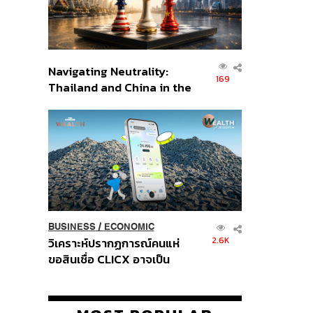
Navigating Neutrality:
169
Thailand and China in the
Age of a New Global
Order
BUSINESS
/
ECONOMIC
2.6K
วิเคราะห์ปรากฏการณ์คนแห่
ขอสินเชื่อ CLICX อาจเป็น
เพียงยอดภูเขาน้ำแข็ง ของ
ปัญหาหนี้ครัวเรือนไทยที่ถูกซุก
ไว้