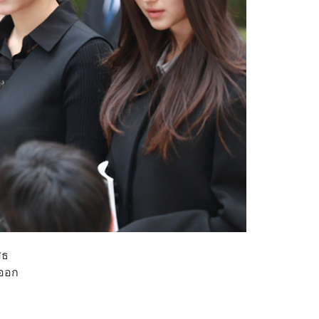
สธ
ดออก