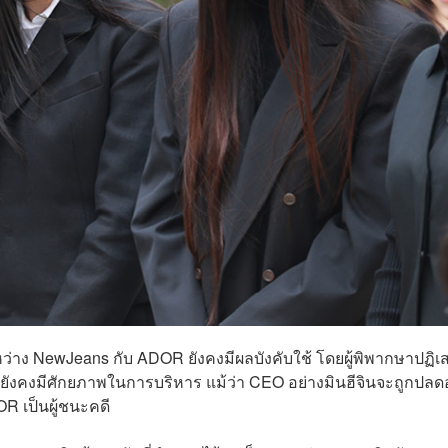
ะหว่าง NewJeans กับ ADOR ยังคงมีผลบังคับใช้ โดยผู้พิพากษาปฏิเ
ยยังคงมีศักยภาพในการบริหาร แม้ว่า CEO อย่างมินฮีจินจะถูกปล
OR เป็นผู้ชนะคดี