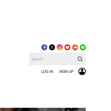
LOG IN
SIGN UP