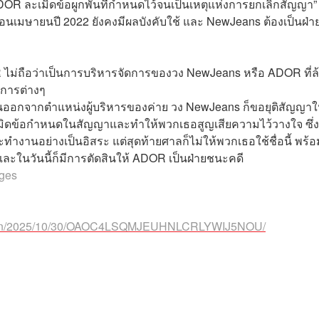
า ADOR ละเมิดข้อผูกพันที่กำหนดไว้จนเป็นเหตุแห่งการยกเลิกสัญญา”
ดือนเมษายนปี 2022 ยังคงมีผลบังคับใช้ และ NewJeans ต้องเป็นฝ่า
 ไม่ถือว่าเป็นการบริหารจัดการของวง NewJeans หรือ ADOR ที่ล
การต่างๆ
จินออกจากตำแหน่งผู้บริหารของค่าย วง NewJeans ก็ขอยุติสัญญา
เมิดข้อกำหนดในสัญญาและทำให้พวกเธอสูญเสียความไว้วางใจ ซึ่
ำงานอย่างเป็นอิสระ แต่สุดท้ายศาลก็ไม่ให้พวกเธอใช้ชื่อนี้ พร้อ
และในวันนี้ก็มีการตัดสินให้ ADOR เป็นฝ่ายชนะคดี
ages
nal-en/2025/10/30/OAOC4LSQMJEUHNLCRLYWIJ5NOU/