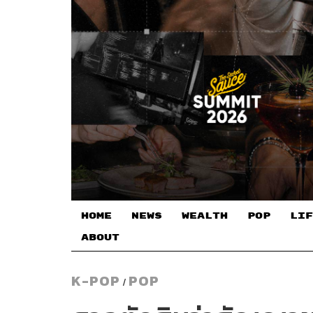
HOME
NEWS
WEALTH
POP
LIF
ABOUT
K-POP
POP
/