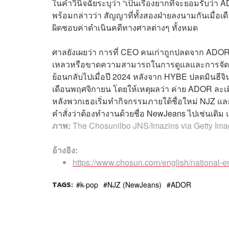
ในคำวินิจฉัยระบุว่า “เป็นเรื่องยากที่จะยอมรับว่
พร้อมกล่าวว่า สัญญาที่ทั้งสองฝ่ายลงนามกันเมื่อเ
ผิดชอบค่าดำเนินคดีทางศาลต่างๆ ทั้งหมด
ศาลยังเผยว่า การที่ CEO คนเก่าถูกปลดจาก ADOR
เหลวหรือขาดความสามารถในการดูแลและการจัด
ย้อนกลับไปเมื่อปี 2024 หลังจาก HYBE ปลดมินฮี
เดือนพฤศจิกายน โดยให้เหตุผลว่า ค่าย ADOR ละ
หลังพวกเธอเริ่มทำกิจกรรมภายใต้ชื่อใหม่ NJZ และท
คำสั่งว่าต้องทำงานด้วยชื่อ NewJeans ไปเช่นเดิม 
ภาพ:
The Chosunilbo JNS/Imazins via Getty Im
อ้างอิง:
https://www.chosun.com/english/natio
TAGS:
k-pop
NJZ (NewJeans)
ADOR