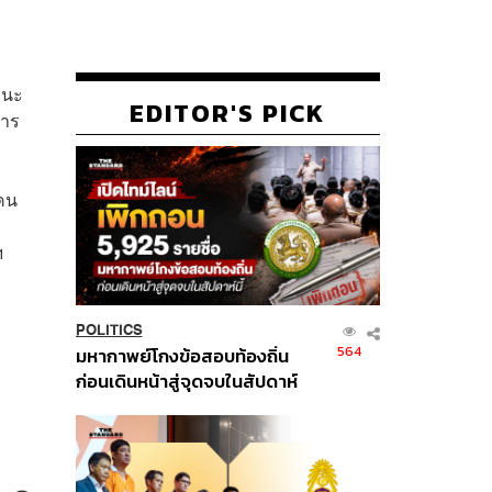
ชนะ
EDITOR'S PICK
การ
ีคน
ฯ
POLITICS
564
มหากาพย์โกงข้อสอบท้องถิ่น
ก่อนเดินหน้าสู่จุดจบในสัปดาห์
นี้