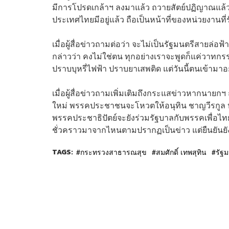
มีการโปรดเกล้าฯ ลงมาแล้ว ถวายสัตย์ปฏิญาณแล้ว 
ประเทศไทยมีอยู่แล้ว ถือเป็นหน้าที่ของหน่วยงานที
เมื่อผู้สื่อข่าวถามต่อว่า จะไม่เป็นรัฐมนตรีสายล
กล่าวว่า คงไม่ใช่ตน ทุกอย่างเราจะพูดก็แค่วาท
ปราบบุหรี่ไฟฟ้า ปราบยาเสพติด แต่วันนี้ตนเข้ามา
เมื่อผู้สื่อข่าวถามเพิ่มเติมถึงกระแสข่าวหากนาย
ใหม่ พรรคประชาชนจะโหวตให้อนุทิน ชาญวีรกูล หั
พรรคประชาธิปัตย์จะยังร่วมรัฐบาลกับพรรคเพื่อไทย
ชั่วคราวมาจากไหนตามปรากฏเป็นข่าว แต่ยืนยันยั
TAGS:
กระทรวงสาธารณสุข
สมศักดิ์ เทพสุทิน
รัฐม