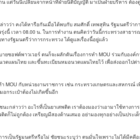
แต่วันนี้เปลี่ยนจากหน้าที่ฝ่ายนิติบัญญัติ มาเป็นฝ่ายบริหาร ต้อง
่า คงได้หารือกันเมื่อได้พบกับ สมศักดิ์ เทพสุทิน รัฐมนตรีว่าก
่งนี้ เวลา 08.00 น. ในการทำงาน ตนคิดว่าวันนี้กระทรวงสาธาร
รัฐมนตรีว่าการกระทรวง ได้ดูแลเรื่องนี้อยู่แล้ว
ายซอฟต์พาวเวอร์ ตนก็จะผลักดันเรื่องการทำ MOU ร่วมกับองค์ก
หมอนวดแผนไทย และขึ้นทะเบียนหมอนวดแผนไทยไว้ เพื่อส่งออกไปต่า
ก็จะทำ MOU กับหน่วยงานราชการ เช่น กระทรวงเกษตรและสหกรณ์ เพื
น หมอกระเป๋าต้องไม่เกิดขึ้นอีก
ัยชนะกล่าวว่า อะไรที่เป็นยาเสพติด เราต้องมองว่าเอามาใช้ทางการ
เสพติดก็ไม่ถูกต้อง เหรียญมีสองด้านเสมอ อย่ามองทุกอย่างเป็นประเด
บัติการเป็นรัฐมนตรีหรือไม่ ชัยชนะระบุว่า ตนมั่นใจเพราะไม่ได้มีคดี