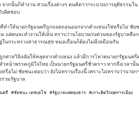
จากนั้นก็ทำงาน ส่วนเรื่องต่างๆ ตนคิดว่ากระบวนการยุติธรรมใน
่รับผิดชอบ
่อฟ้าที่ทำให้นายกรัฐมนตรีถูกถอดถอนออกจากตำแหน่งใช่หรือไม่ ชัย
กรรม แต่ตนจะทำงานให้เห็น ทราบว่านโยบายเร่งด่วนของรัฐบาลคือ
อยู่ในกระทรวงสาธารณสุข หมอเถื่อนก็ต้องไม่มีเหมือนกัน
กฯ ถูกศาลวินิจฉัยให้หลุดจากตำแหน่ง แล้วมีการโหวตนายกรัฐมนตร
วหน้าพรรคภูมิใจไทย เป็นนายกรัฐมนตรีชั่วคราว หากถึงเวลานั้น
หรือไม่ ชัยชนะตอบว่า ยังไม่ทราบเรื่องนี้ เพราะไม่ทราบว่านายก
งร่วมรัฐบาล
นตรี
ชัยชนะ เดชเดโช
รัฐบาลแพทองธาร
เกาะติดวิกฤตการเมือง