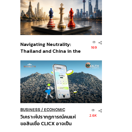
อินโดนีเซีย
Navigating Neutrality:
169
Thailand and China in the
Age of a New Global
Order
BUSINESS
/
ECONOMIC
2.6K
วิเคราะห์ปรากฏการณ์คนแห่
ขอสินเชื่อ CLICX อาจเป็น
เพียงยอดภูเขาน้ำแข็ง ของ