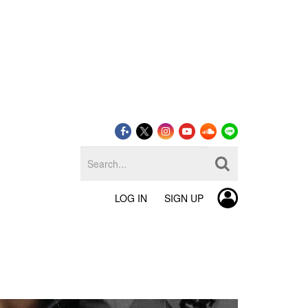
LOG IN
SIGN UP