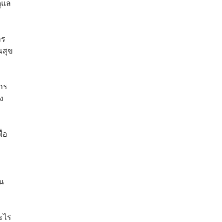
ดูแล
าร
ณสุข
าร
ง
่อ
็น
อะไร