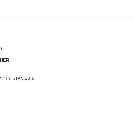
D
HER
าว THE STANDARD