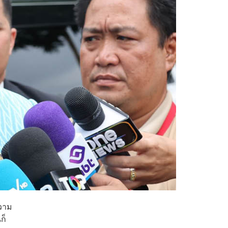
ความ
ก็