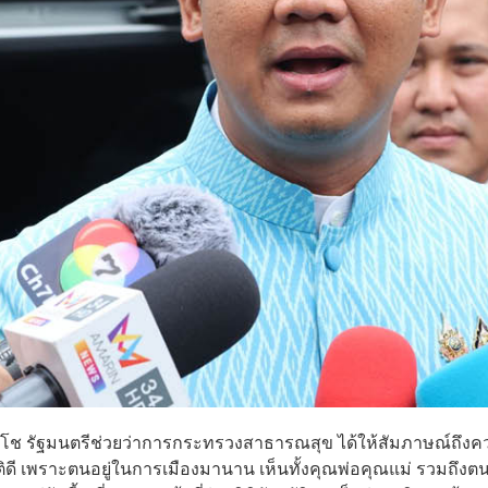
ชเดโช รัฐมนตรีช่วยว่าการกระทรวงสาธารณสุข ได้ให้สัมภาษณ์ถึง
กปกติดี เพราะตนอยู่ในการเมืองมานาน เห็นทั้งคุณพ่อคุณแม่ รวมถึงตน