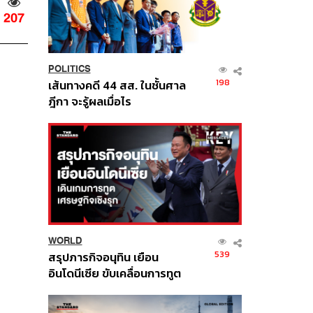
207
POLITICS
198
เส้นทางคดี 44 สส. ในชั้นศาล
ฎีกา จะรู้ผลเมื่อไร
WORLD
539
สรุปภารกิจอนุทิน เยือน
อินโดนีเซีย ขับเคลื่อนการทูต
เศรษฐกิจเชิงรุก ประกาศหุ้น
ส่วนยุทธศาสตร์ไทย –