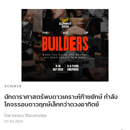
SCIENCE
นักดาราศาสตร์พบดาวเคราะห์ก๊าซยักษ์ กำลัง
โคจรรอบดาวฤกษ์เล็กกว่าดวงอาทิตย์
โดย
กรทอง วิริยะเศวตกุล
07.02.2025