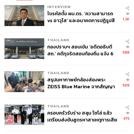
INTERVIEW
ไขรหัสตั้ง ผบ.ตร. ‘ความสามารถ
1.2K
vs อาวุโส’ และอนาคตการปฏิรูปสี
กากี กับ พล.ต.อ. เอก อังสนานนท์
THAILAND
กองปราบฯ สอบเข้ม ‘อดีตอธิบดี
588
สถ.’ คดีทุจริตสอบท้องถิ่น แจ้ง 6
ข้อหาหนัก จ่อชง ป.ป.ช. 12 ส.ค. นี้
THAILAND
สรุปมหากาพย์กล้องส่องพระ
509
ZEISS Blue Marine จากสัญญา
ผลิต 8.3 ล้าน สู่ข้อพิพาท ‘มา
เวลล์ฯ’ ฟ้อง ‘โทน บางแค’ ผิดนัด
THAILAND
จ่ายหนี้-แอบระบุแบรนด์
ครอบครัวรับร่าง ฮลุน โซโล่ แล้ว
475
เตรียมส่งชันสูตรหาสาเหตุการเสีย
ชีวิต