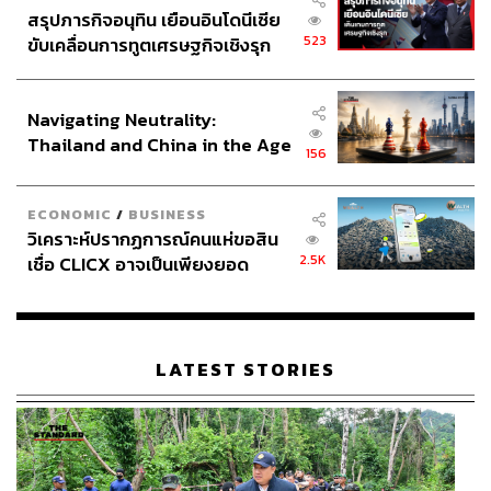
สรุปภารกิจอนุทิน เยือนอินโดนีเซีย
523
ขับเคลื่อนการทูตเศรษฐกิจเชิงรุก
ประกาศหุ้นส่วนยุทธศาสตร์ไทย –
อินโดนีเซีย
Navigating Neutrality:
Thailand and China in the Age
156
of a New Global Order
ECONOMIC
/
BUSINESS
วิเคราะห์ปรากฏการณ์คนแห่ขอสิน
2.5K
เชื่อ CLICX อาจเป็นเพียงยอด
ภูเขาน้ำแข็ง ของปัญหาหนี้ครัว
เรือนไทยที่ถูกซุกไว้
LATEST STORIES