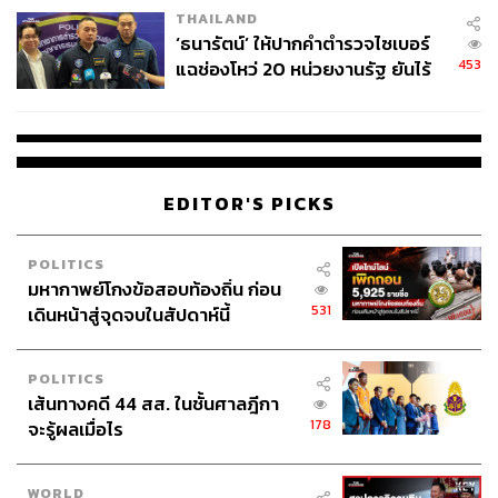
THAILAND
‘ธนารัตน์’ ให้ปากคำตำรวจไซเบอร์
453
แฉช่องโหว่ 20 หน่วยงานรัฐ ยันไร้
นัยทางการเมือง
EDITOR'S PICKS
POLITICS
มหากาพย์โกงข้อสอบท้องถิ่น ก่อน
531
เดินหน้าสู่จุดจบในสัปดาห์นี้
POLITICS
เส้นทางคดี 44 สส. ในชั้นศาลฎีกา
178
จะรู้ผลเมื่อไร
WORLD