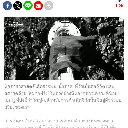
1.2K
นักดาราศาสตร์ได้ตรวจพบ ‘น้ำตาล’ ที่จำเป็นต่อชีวิต และ
สสารคล้าย ‘หมากฝรั่ง’ ในตัวอย่างหินจากดาวเคราะห์น้อย
เบนนู ที่บ่งชี้ว่าวัตถุดิบสำหรับการกำเนิดชีวิตนั้นมีอยู่ทั่วระบบ
สุริยะของเรา
การค้นพบดังกล่าว มาจากการศึกษาตัวอย่างหินของดาว
‘เบนนู’ ดาวเคราะห์น้อยใกล้โลกประเภทคาร์บอน ที่เป็นดั่ง