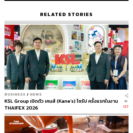
เก็บข้อมูลและขับเคลื่อนปฏิกิริยาเคมีที่จำเป็นต่อการอยู่รอด
ก่อนที่จะวิวัฒนาการมาใช้ DNA ในภายหลัง
RELATED STORIES
นอกจากนี้ คณะนักดาราศาสตร์อีกกลุ่ม ยังได้พบสสารที่มี
คุณสมบัติคล้ายหมากฝรั่ง ที่ครั้งหนึ่งเคยอ่อนนุ่มและยืดหยุ่น
มาก่อนในอดีตกาล แต่ปัจจุบันมันได้แข็งตัวไปเป็นที่เรียบร้อย
อยู่ในตัวอย่างหินจากดาวเคราะห์น้อยเบนนูเช่นกัน
สสารดังกล่าวประกอบไปด้วยวัสดุคล้ายโพลิเมอร์ อัน
ประกอบด้วยไนโตรเจนและออกซิเจนเป็นจำนวนมาก ซึ่งนี่
เป็นลักษณะของสสารที่ไม่เคยถูกพบมาก่อน จากก้อนหินใด ๆ
ก็ตามที่มาจากอวกาศ ซึ่งโครงสร้างของโมเลกุลที่ซับซ้อน
เช่นนี้ อาจเป็นสารตั้งต้นทางเคมีที่ช่วยเริ่มต้นการกำเนิดชีวิต
BUSINESS
/
NEWS
บนโลกได้ และการตรวจพบในครั้งนี้ อาจช่วยให้นัก
KSL Group เปิดตัว เคนส์ (Kane’s) ไซรัป ครั้งแรกในงาน
ดาราศาสตร์เข้าใจว่าชีวิตเริ่มต้นขึ้นมาได้อย่างไร และมี
127
THAIFEX 2026
โอกาสพบชีวิตบนดาวดวงอื่นได้หรือไม่อีกด้วย
‘หมากฝรั่งอวกาศ’ นี้ ไม่ได้เป็นก้อนหมากฝรั่งขนาดใหญ่ที่ติด
มากับยาน แต่เป็นโครงสร้างขนาดเล็กที่กระจายตัวอยู่ในชั้น