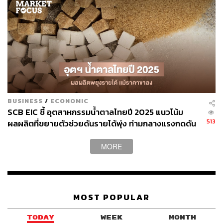
1.2K
ABOUT THE AUTHOR
BUSINESS
/
ECONOMIC
SCB EIC ชี้ อุตสาหกรรมน้ำตาลไทยปี 2025 แนวโน้ม
กรทอง วิริยะเศวตกุล
513
ผลผลิตที่ขยายตัวช่วยดันรายได้พุ่ง ท่ามกลางแรงกดดัน
นักสื่อสารดาราศาสตร์ ครีเอเตอร์ด้านอวกาศ
ราคาส่งออกที่ลดลง
MORE
MOST POPULAR
TODAY
WEEK
MONTH