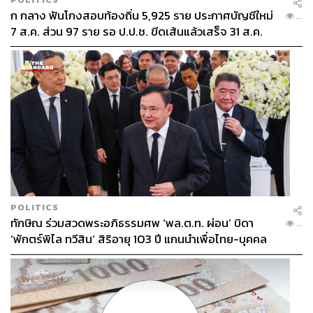
ก กลาง ฟันโกงสอบท้องถิ่น 5,925 ราย ประกาศบัญชีใหม่
...
7 ส.ค. ส่วน 97 ราย รอ ป.ป.ช. ขีดเส้นแล้วเสร็จ 31 ส.ค.
POLITICS
ทักษิณ ร่วมสวดพระอภิธรรมศพ ‘พล.ต.ท. ผ่อน’ บิดา
...
‘พักตร์พิไล ทวีสิน’ สิริอายุ 103 ปี แกนนำเพื่อไทย-บุคคล
หลากวงการร่วมอาลัย