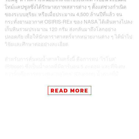
ไทม์แคปซูลซึ่งได้รักษาสภาพสสารต่าง ๆ ตั้งแต่ช่วงกำเนิด
ของระบบสุริยะ หรือเมื่อประมาณ 4,500 ล้านปีที่แล้ว จน
กระทั่งยานอวกาศ OSIRIS-REx ของ NASA ได้เดินทางไปลง
เก็บหินรวมประมาณ 120 กรัม ส่งกลับมาถึงโลกอย่าง
ปลอดภัย เพื่อให้นักดาราศาสตร์จากหน่วยงานต่าง ๆ ได้นำไป
วิจัยและศึกษาต่ออย่างละเอียด
สำหรับการค้นพบน้ำตาลในครั้งนี้ คือการพบ ‘ไรโบส’
(Ribose) ซึ่งเป็นน้ำตาลที่มีคาร์บอน 5 อะตอม และที่พิเศษ
กว่านั้นคือการตรวจพบ ‘กลูโคส’ (Glucose) น้ำตาลที่มี
คาร์บอน 6 อะตอม เป็นครั้งแรกในตัวอย่างวัตถุที่มาจากนอก
โลก
READ MORE
แม้การค้นพบน้ำตาลเหล่านี้ ไม่ใช่การพบสิ่งมีชีวิตโดยตรง
แต่เมื่อพิจารณาว่าไรโบสนั้นเป็นองค์ประกอบสำคัญของ
RNA และกลูโคส เป็นแหล่งพลังงานที่สำคัญของชีวิตต่าง ๆ
บนโลก รวมถึงมีการตรวจพบกรดอะมิโน นิวคลีโอเบส ใน
ตัวอย่างหินของดาวเบนนูมาก่อนหน้านี้ ก็เป็นหลักฐานสำคัญ