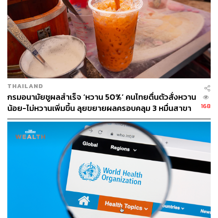
น้ำแข็งและแร่ธาตุของดาวเคราะห์น้อยเบนนู มีขนาดใหญ่
เพียงระดับไมโครเมตรเท่านั้น แต่ก็มีความคล้ายกับโพลียูรีเท
นบนโลก จน Scott Sanford หัวหน้าคณะวิจัยจาก NASA’s
Ames Research Center เรียกมันอย่างไม่เป็นทางการว่า
“พลาสติกอวกาศ” แต่มีโครงสร้างที่ยุ่งเหยิงและเป็นระเบียบ
น้อยกว่า
THAILAND
การศึกษาตัวอย่างหินจากดาวเคราะห์น้อยเบนนู จะช่วยให้นัก
กรมอนามัยชูผลสำเร็จ ‘หวาน 50%’ คนไทยตื่นตัวสั่งหวาน
ดาราศาสตร์เข้าใจถึงกระบวนการต่าง ๆ ที่เกิดขึ้นในระบบ
168
น้อย-ไม่หวานเพิ่มขึ้น ลุยขยายผลครอบคลุม 3 หมื่นสาขา
สุริยะเมื่อช่วงแรกเริ่ม หรือประมาณ 4,500 ล้านปีที่แล้ว ทั้ง
วัตถุดิบต่าง ๆ และกระบวนการที่จำเป็นต่อการกำเนิดชีวิต ไม่
ว่าจะเป็นบนโลก หรือบนดาวดวงอื่น ๆ ในระบบสุริยะก็ตาม
งานวิจัยของคณะที่นำโดย Yoshihiro Furukawa ได้รับการตี
พิมพ์ในวารสาร Nature Geoscience เมื่อวันที่ 2 ธันวาคม
และงานวิจัยของคณะที่นำโดย Scott Sanford ได้รับการตี
พิมพ์ในวารสาร Nature Astronomy ในวันเดียวกัน