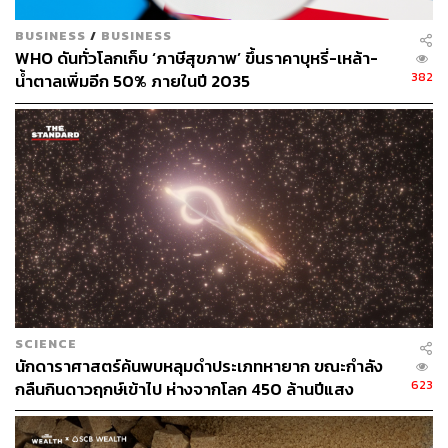
แม้จะนำหินจากดาวเคราะห์น้อยเบนนูกลับมาถึงโลกเมื่อปี
2023 แต่ยานอวกาศ OSIRIS-REx ยังปฏิบัติภารกิจอยู่ โดยได้
BUSINESS
/
BUSINESS
รับการต่อขยายภารกิจให้บินไปสำรวจดาวเคราะห์น้อยอะโพ
WHO ดันทั่วโลกเก็บ ‘ภาษีสุขภาพ’ ขึ้นราคาบุหรี่-เหล้า-
พิส ที่มีกำหนดมาเฉียดใกล้โลกในเดือนเมษายน 2029 ภายใต้
382
น้ำตาลเพิ่มอีก 50% ภายในปี 2035
ชื่อใหม่ว่า OSIRIS-APEX เพื่อศึกษาและทำความเข้าใจ
คุณสมบัติและดาวเคราะห์น้อยใกล้โลกได้ดียิ่งขึ้น
ภาพ:
NASA
อ้างอิง:
https://www.nasa.gov/missions/osiris-rex/sugars-gum
-stardust-found-in-nasas-asteroid-bennu-samples/
https://www.nature.com/articles/s41561-025-01838-6
#Sec2
https://www.nature.com/articles/s41550-025-02694-5
SCIENCE
นักดาราศาสตร์ค้นพบหลุมดำประเภทหายาก ขณะกำลัง
623
กลืนกินดาวฤกษ์เข้าไป ห่างจากโลก 450 ล้านปีแสง
TAGS:
กลูโคส
ดาวเคราะห์น้อย
นักดาราศาสตร์
น้ำตาล