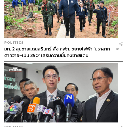
POLITICS
มท. 2 ลุยชายแดนสุรินทร์ สั่ง กฟภ. ขยายไฟฟ้า ‘ปราสาท
...
ตาควาย–เนิน 350’ เสริมความมั่นคงชายแดน
POLITICS