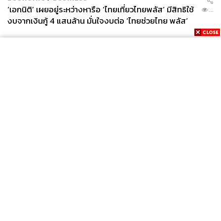
‘เอกนิติ’ เผยอยู่ระหว่างหารือ ‘ไทยเที่ยวไทยพลัส’ มีสิทธิใช้
...
งบจากเงินกู้ 4 แสนล้าน มั่นใจงบต่อ ‘ไทยช่วยไทย พลัส’
เฟส 2 มีเพียงพอ
News
Wealth
Pop
Podcast
Video
Now
Opinion
Careers
Events
Privacy
About
Contact
Policy
FOR
ADVERTISING
MEMBERSHIP