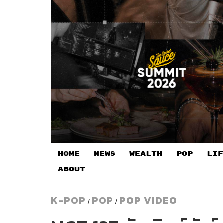
HOME
NEWS
WEALTH
POP
LIF
ABOUT
K-POP
POP
POP VIDEO
/
/