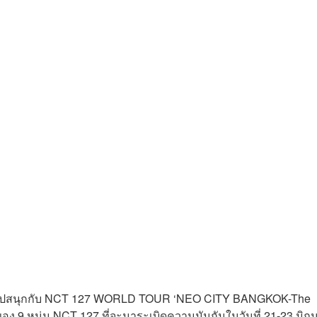
ียมไปสนุกกับ NCT 127 WORLD TOUR ‘NEO CITY BANGKOK-The
ของ 9 หนุ่ม NCT 127 ที่จะมาระเบิดความมันกันในวันที่ 21-23 มิถ