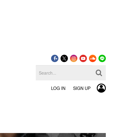
LOG IN
SIGN UP