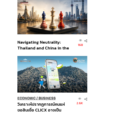
ส่วนยุทธศาสตร์ไทย –
อินโดนีเซีย
Navigating Neutrality:
168
Thailand and China in the
Age of a New Global
Order
ECONOMIC
/
BUSINESS
2.6K
วิเคราะห์ปรากฏการณ์คนแห่
ขอสินเชื่อ CLICX อาจเป็น