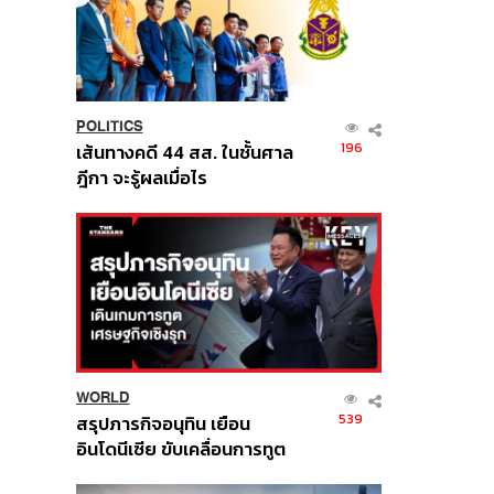
POLITICS
196
เส้นทางคดี 44 สส. ในชั้นศาล
ฎีกา จะรู้ผลเมื่อไร
WORLD
539
สรุปภารกิจอนุทิน เยือน
อินโดนีเซีย ขับเคลื่อนการทูต
เศรษฐกิจเชิงรุก ประกาศหุ้น