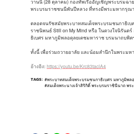
วานนี้ (28 ตุลาคม) กองทัพเรืออัญเชิญพระบรมฉาย
พระบรมราชชนนีพันปีหลวง ที่ทรงมีพระมหากรุณาธิค
ตลอดจนรัชสมัยพระบาทสมเด็จพระบรมชนกาธิเบ
ราชนิพนธ์ Still on My Mind หรือ ในดวงใจนิรัน
ธิเบศร มหาภูมิพลอดุลยเดชมหาราช บรมนาถบพิต
ทั้งนี้ เพื่อร่วมถวายอาลัย และน้อมสำนึกในพระมหา
อ้างอิง:
https://youtu.be/Krc83taclA4
TAGS:
พระบาทสมเด็จพระบรมชนกาธิเบศร มหาภูมิพล
สมเด็จพระนางเจ้าสิริกิติ์ พระบรมราชินีนาถ 