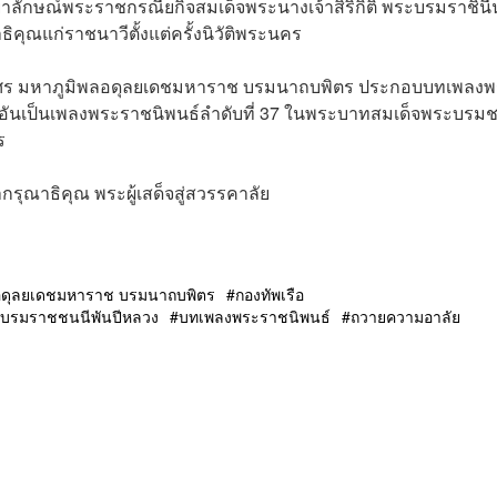
าลักษณ์พระราชกรณียกิจสมเด็จพระนางเจ้าสิริกิติ์ พระบรมราชิน
ุณแก่ราชนาวีตั้งแต่ครั้งนิวัติพระนคร
ศร มหาภูมิพลอดุลยเดชมหาราช บรมนาถบพิตร ประกอบบทเพลงพ
ดร์ อันเป็นเพลงพระราชนิพนธ์ลำดับที่ 37 ในพระบาทสมเด็จพระบร
ร
กรุณาธิคุณ พระผู้เสด็จสู่สวรรคาลัย
อดุลยเดชมหาราช บรมนาถบพิตร
กองทัพเรือ
พระบรมราชชนนีพันปีหลวง
บทเพลงพระราชนิพนธ์
ถวายความอาลัย