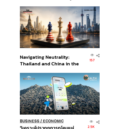
เศรษฐกิจเชิงรุก ประกาศหุ้น
ส่วนยุทธศาสตร์ไทย –
อินโดนีเซีย
Navigating Neutrality:
157
Thailand and China in the
Age of a New Global
Order
BUSINESS
/
ECONOMIC
2.5K
วิเคราะห์ปรากฏการณ์คนแห่