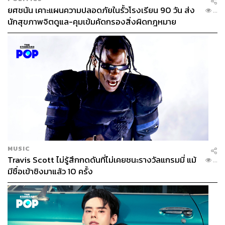
ยศชนัน เคาะแผนความปลอดภัยในรั้วโรงเรียน 90 วัน ส่ง
...
นักสุขภาพจิตดูแล-คุมเข้มคัดกรองสิ่งผิดกฎหมาย
MUSIC
Travis Scott ไม่รู้สึกกดดันที่ไม่เคยชนะรางวัลแกรมมี่ แม้
...
มีชื่อเข้าชิงมาแล้ว 10 ครั้ง