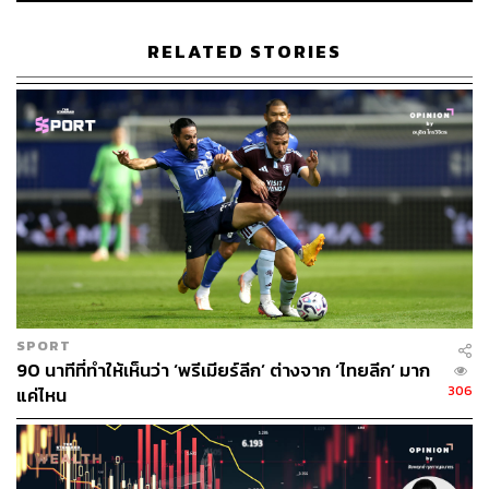
RELATED STORIES
สารตั้งต้นของ My Royal Nemesis คือเรื่องราวของ พระสนม
จางฮีบิน (จางอ๊กจอง) สตรีผู้ทรงอิทธิพลและถูกจารึกว่าเป็น
SPORT
หนึ่งใน “นางร้าย” ที่อื้อฉาวที่สุดของราชวงศ์โชซอนมาเป็น
90 นาทีที่ทำให้เห็นว่า ‘พรีเมียร์ลีก’ ต่างจาก ‘ไทยลีก’ มาก
แรงบันดาลใจหลัก โดยตัวละครคังดันชิมถอดรหัสออกมา
306
แค่ไหน
แทบจะร้อยเปอร์เซ็นต์ ไม่ว่าจะเป็นจุดเริ่มต้นไม่ใช่ชนชั้นสูง
(สนมจางเป็นชนชั้นกลางมาก่อน แต่ในเรื่องบิดให้เคยเป็น
ทาส) และจุดจบที่ต้องดื่มยาพิษพระราชทานในตำหนักชวี
ซอน (ซึ่งในซีรีส์ดัดแปลงชื่อเป็นตำหนักฮยางซอน)