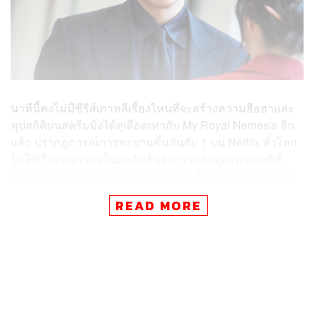
นาทีนี้คงไม่มีซีรีส์เกาหลีเรื่องไหนที่จะสร้างความฮือฮาและ
ทุบสถิติบนสตรีมมิ่งได้ดุเดือดเท่ากับ My Royal Nemesis อีก
แล้ว ปรากฏการณ์การทะยานขึ้นอันดับ 1 บน Netflix ทั่วโลก
ไม่ใช่เรื่องฟลุก แต่เป็นผลลัพธ์ของการผสมสูตรทางเคมีที่
จงใจ สิ่งที่น่าสนใจที่สุดไม่ใช่แค่พล็อตเรื่องการข้ามเวลา แต่
คือ “การรื้อแล้วสร้างใหม่” ทั้งในแง่ของประวัติศาสตร์และตัว
READ MORE
เลือกนักแสดงที่ท้าทายขนบนิยมของอุตสาหกรรมบันเทิง
เกาหลี
My Royal Nemesis คือเรื่องราวของคังดันชิม (อิมจียอน)
นางสนมจากยุคโชซอนเมื่อ 300 กว่าปีก่อน ผู้มีความฉลาด
หลักแหลม แต่ด้วยเล่ห์กลทางการเมืองทำให้เธอกลายเป็น
เหยื่อต้องโทษดื่มยาพิษพระราชทาน อย่างไรก็ตามเธอไม่ตาย