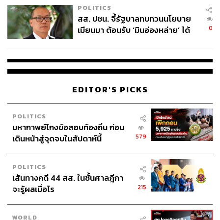
POLITICS
สส. ปชน. จี้รัฐบาลทบทวนนโยบาย
0
เมียนมา ต้อนรับ ‘มินอ่องหล่าย’ ได้
แค่สัญญาว่างเปล่า
EDITOR'S PICKS
TAGS:
ซีรีส์เกาหลี
Lim Ji-yeon
My Royal Nemesis
Heo Nam Jun
Jang Seung Jo
Netflix
Opinion
POLITICS
มหากาพย์โกงข้อสอบท้องถิ่น ก่อน
579
เดินหน้าสู่จุดจบในสัปดาห์นี้
POLITICS
เส้นทางคดี 44 สส. ในชั้นศาลฎีกา
215
จะรู้ผลเมื่อไร
1.0K
WORLD