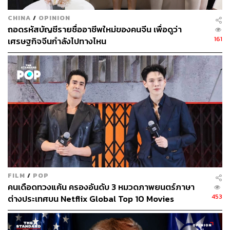
ร้ายๆ ในโลกโบราณแต่ดูผิดที่ผิดทางในโลกปัจจุบัน รวมทั้ง
การใส่ความเป็นการ์ตูนในหลายๆ ฉากทำให้คังดันชิมกลาย
CHINA
/
OPINION
เป็นนางร้ายที่น่ารักขึ้นมาทันที อย่างไรก็ดีมีบางจังหวะที่
ถอดรหัสบัญชีรายชื่ออาชีพใหม่ของคนจีน เพื่อดูว่า
อยากให้นางใส่เล่ห์เหลี่ยมความร้ายกาจมากกว่านี้ก็น่าจะได้
161
เศรษฐกิจจีนกำลังไปทางไหน
มุกตลกโดนเส้นจนเป็นซีรีส์ตลกขึ้นหิ้งได้ไม่ยาก
FILM
/
POP
คนเดือดทวงแค้น ครองอันดับ 3 หมวดภาพยนตร์ภาษา
453
ต่างประเทศบน Netflix Global Top 10 Movies