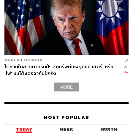
และหากจะพูดถึงความสำเร็จของเรื่องนี้ ปฏิเสธไม่ได้เลยว่า
เกินครึ่งมาจากพลังแบกเรื่องของ อิมจียอน เธอคือนางเอก
แถวหน้าที่ไม่ได้เริ่มจากบทสาวหวานสวยใสแต่เริ่มต้นอาชีพ
ด้วยเสน่ห์เย้ายวนในภาพยนตร์ยุคแรกๆ จนมาถึงจุดเปลี่ยน
สำคัญในบท พัคยอนจิน จาก The Glory ทำให้เกิดภาพจำว่า
เธอคือนางร้ายระดับชาติ ส่วนผลงานยุคหลังๆ ก็มักจะอยู่ใน
บทผู้หญิงแกร่งที่มีมิติหลากหลาย ไม่ว่าจะเป็นบทใน Lies
Hidden in My Garden, The Killing Vote และ The Tale of
Lady Ok ซึ่งเป็นตัวเลือกที่ดีมากๆ สำหรับ My Royal Nemesis
WORLD
/
OPINION
ที่ต้องใช้ส่วนผสมจากประสบการณ์ทั้งหมดแถมอัปเกรดการ
ไต้หวันในสายตาทรัมป์: ‘สินทรัพย์เชิงยุทธศาสตร์’ หรือ
แสดงไปอีกขั้นด้วยการเล่นคอมเมดี้จังหวะนรกได้อย่างน่ารัก
342
‘ไพ่’ บนโต๊ะเจรจากับปักกิ่ง
และมีเสน่ห์อีกด้วย
MORE
อีกหนึ่งเซอร์ไพรส์คือการเลือกฮอนัมจุนมารับบทพระเอกใน
เรื่องด้วยภาพลักษณ์ที่ผ่านมาเขามักจะได้รับบทตัวละครสีเทา
เข้ม หรือชายหนุ่มสุดความดุดันและอันตราย ซึ่งก็ไปได้ดีกับ
บุคลิกพระเอกของเรื่องที่ดูนิ่งลึก และความตึงเครียดสมฉายา
MOST POPULAR
“อสุรกายทุนนิยม” ได้อย่างสมจริง จนเมื่อต้องมาปะทะกับอิมจี
ยอน กลายเป็นเคมีแบบเสือสองตัวที่พร้อมจะขย้ำกันเอง เมื่อ
TODAY
WEEK
MONTH