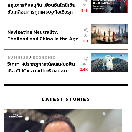
สรุปภารกิจอนุทิน เยือนอินโดนีเซีย
ABOUT THE AUTHOR
546
ขับเคลื่อนการทูตเศรษฐกิจเชิงรุก
วีรวัฒน์ อัจจุตมานัส
ประกาศหุ้นส่วนยุทธศาสตร์ไทย –
อดีตคนทำนิตยสารผู้ชื่นชอบการเดินทาง และ
อินโดนีเซีย
ชอบสังเกตการณ์วัฒนธรรมป๊อปทุกแขนง
Navigating Neutrality:
Thailand and China in the Age
181
of a New Global Order
BUSINESS
/
ECONOMIC
วิเคราะห์ปรากฏการณ์คนแห่ขอสิน
2.6K
เชื่อ CLICX อาจเป็นเพียงยอด
ภูเขาน้ำแข็ง ของปัญหาหนี้ครัว
เรือนไทยที่ถูกซุกไว้
LATEST STORIES