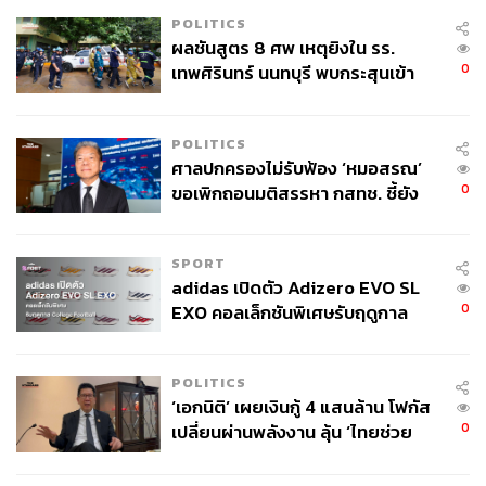
ตัวละครนี้เริ่ม “หลุดมาด” เพราะความปั่นป่วนของนางเอก จึง
POLITICS
กลายเป็นจุดขายที่ทำให้คนดูตกหลุมรักได้อย่างง่ายดาย
ผลชันสูตร 8 ศพ เหตุยิงใน รร.
0
เทพศิรินทร์ นนทบุรี พบกระสุนเข้า
My Royal Nemesis ไม่ใช่แค่ซีรีส์คอเมดี้เบาสมองที่ดูผ่านๆ
จุดสำคัญ ‘ศีรษะ-หน้าอก’ ครูถูกยิง
แล้วลืม แต่มันคืองานที่ผ่านกระบวนคิดมาแล้ว ทั้งการหยิบ
4 นัด จากระยะไกล
ประวัติศาสตร์มาเขย่าใหม่ การเลือกใช้นักแสดงที่ถูกฝาถูกตัว
POLITICS
ศาลปกครองไม่รับฟ้อง ‘หมอสรณ’
และการมอบบทบาทที่ส่งเสริมศักยภาพของอิมจียอนและฮ
0
ขอเพิกถอนมติสรรหา กสทช. ชี้ยัง
อนัมจุนอย่างเต็มที่
ไม่ใช่ผู้เดือดร้อนเสียหาย
นี่คือซีรีส์ที่บอกเราว่า บางครั้งการจะเป็นนางเอกหรือพระเอก
SPORT
ที่ชนะใจคนดูยุคนี้ ไม่จำเป็นต้องสมบูรณ์แบบตามตำราเก่า
adidas เปิดตัว Adizero EVO SL
แต่ต้องมีความ ‘กล้า’ และ ‘บุคลิก’ ที่โดดเด่นพอที่จะสร้างแรง
0
EXO คอลเล็กชันพิเศษรับฤดูกาล
กระเพื่อมใหม่ๆ ให้กับคนดูได้ต่างหาก
College Football
POLITICS
‘เอกนิติ’ เผยเงินกู้ 4 แสนล้าน โฟกัส
0
เปลี่ยนผ่านพลังงาน ลุ้น ‘ไทยช่วย
ไทยพลัส’ เฟส 2 รอประเมินความ
เหมาะสม