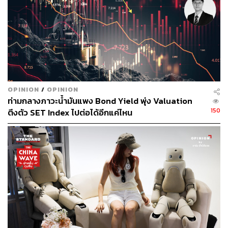
แต่บทละครก็ไม่ได้เดินตามพงศาวดารฉบับกระแสหลักที่มัก
เขียนมักวาดภาพให้จางฮีบินเป็นหญิงบ้าอำนาจและทำคุณ
ไสยมนต์ดำ แต่เลือกมองมุมกลับในเชิงสิทธิสตรีโดยตั้ง
คำถามว่า ความร้ายกาจของเธอในอดีตคือการเอาตัวรอด
ของผู้หญิงคนหนึ่งที่ไร้ทางสู้ในโครงสร้างสังคมที่ผู้ชายและ
ระบบชนชั้นหรือไม่ เมื่อวิญญาณของคังดันชิมมาสวมร่าง
OPINION
/
OPINION
ของชินซอรีนักแสดงสาวปลายแถวในยุคปี 2026
ท่ามกลางภาวะน้ำมันแพง Bond Yield พุ่ง Valuation
สัญชาตญาณการเอาตัวรอดและสายตาที่มองทะลุเกม
150
ตึงตัว SET Index ไปต่อได้อีกแค่ไหน
การเมืองจึงกลายเป็นเครื่องมือฟาดฟันกับโลกทุนนิยมยุค
ปัจจุบัน เหมือนการเปรียบเทียบว่าการเลื่อยขาเก้าอี้และหัก
หลังในวังหลวงโชซอนก็ไม่ได้ต่างอะไรกับวงการบันเทิงและ
โลกธุรกิจแชบอลยุคปัจจุบันเลย
อีกส่วนที่เห็นได้คือคนเขียนบทและผู้กำกับเข้าใจพฤติกรรม
ของคนดูในยุคนี้เพราะซีรีส์ไม่ได้เน้นการปูเรื่องยืดยาดแต่ละ
ตอนจะถูกซอยย่อยด้วยฉากจังหวะนรกใส่มุกฮาๆ แบบไม่ยั้ง
ทั้งการใช้ราชาศัพท์ในโลกปัจจุบันของนางเอก หรือบุคลิก