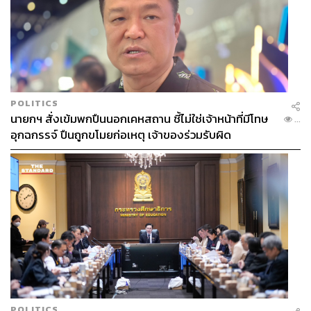
POLITICS
นายกฯ สั่งเข้มพกปืนนอกเคหสถาน ชี้ไม่ใช่เจ้าหน้าที่มีโทษ
...
อุกฉกรรจ์ ปืนถูกขโมยก่อเหตุ เจ้าของร่วมรับผิด
POLITICS