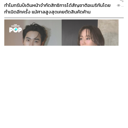
ทำไมทรัมป์เดินหน้าจำกัดสิทธิการได้สัญชาติอเมริกันโดย
...
กำเนิดอีกครั้ง แม้ศาลสูงสุดเคยตัดสินคัดค้าน
ENTERTAINMENT
เก้า นพเก้า และ พาย รินรดา เตรียมร่วมงานกันใน ‘รสกาล
...
Enchanted Taste In Time’