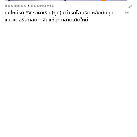
BUSINESS
/
ECONOMIC
ยุคใหม่รถ EV ราคาเริ่ม (ถูก) กว่ารถไฮบริด หลังต้นทุน
...
แบตเตอรี่ลดลง – จีนแห่บุกตลาดเกิดใหม่
News
Wealth
Pop
Podcast
Video
Now
Opinion
Careers
Events
Privacy
About
Contact
Policy
FOR
ADVERTISING
MEMBERSHIP