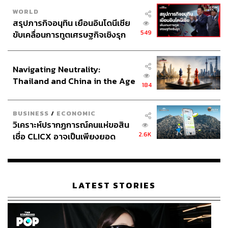
WORLD
สรุปภารกิจอนุทิน เยือนอินโดนีเซีย
549
ขับเคลื่อนการทูตเศรษฐกิจเชิงรุก
ประกาศหุ้นส่วนยุทธศาสตร์ไทย –
อินโดนีเซีย
Navigating Neutrality:
Thailand and China in the Age
184
of a New Global Order
BUSINESS
/
ECONOMIC
วิเคราะห์ปรากฏการณ์คนแห่ขอสิน
2.6K
เชื่อ CLICX อาจเป็นเพียงยอด
ภูเขาน้ำแข็ง ของปัญหาหนี้ครัว
เรือนไทยที่ถูกซุกไว้
LATEST STORIES