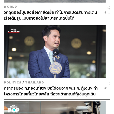
WORLD
วิกฤตฮอร์มุซยังส่อเค้ายืดเยื้อ ทำไมการเปิดเส้นทางเดิน
...
เรือเต็มรูปแบบอาจยังไม่สามารถเกิดขึ้นได้
POLITICS
/
THAILAND
ภราดรมอง ก.ท่องเที่ยวฯ ขอใช้งบจาก พ.ร.ก. กู้เงินฯ ทำ
...
โครงการไทยเที่ยวไทยพลัส ถือว่าเข้าเกณฑ์กู้เงินฉุกเฉิน