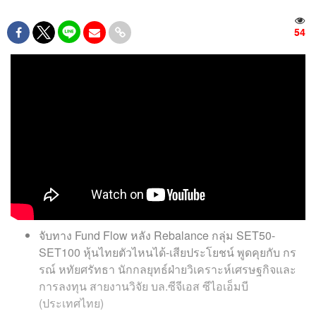
54
จับทาง Fund Flow หลัง Rebalance กลุ่ม SET50-
SET100 หุ้นไทยตัวไหนได้-เสียประโยชน์ พูดคุยกับ กร
รณ์ หทัยศรัทธา นักกลยุทธ์ฝ่ายวิเคราะห์เศรษฐกิจและ
การลงทุน สายงานวิจัย บล.ซีจีเอส ซีไอเอ็มบี
(ประเทศไทย)