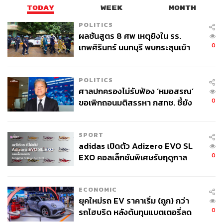
TODAY
WEEK
MONTH
POLITICS
ผลชันสูตร 8 ศพ เหตุยิงใน รร.
0
เทพศิรินทร์ นนทบุรี พบกระสุนเข้า
จุดสำคัญ ‘ศีรษะ-หน้าอก’ ครูถูกยิง
4 นัด จากระยะไกล
POLITICS
ศาลปกครองไม่รับฟ้อง ‘หมอสรณ’
0
ขอเพิกถอนมติสรรหา กสทช. ชี้ยัง
ไม่ใช่ผู้เดือดร้อนเสียหาย
SPORT
adidas เปิดตัว Adizero EVO SL
0
EXO คอลเล็กชันพิเศษรับฤดูกาล
College Football
ECONOMIC
ยุคใหม่รถ EV ราคาเริ่ม (ถูก) กว่า
0
รถไฮบริด หลังต้นทุนแบตเตอรี่ลด