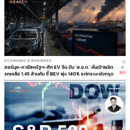
ECONOMIC
/
BUSINESS
ฮอร์มุซ-ภาษีสหรัฐฯ-ศึก EV จีน บีบ ‘ส.อ.ท.’ หั่นเป้าผลิต
202
รถเหลือ 1.45 ล้านคัน ชี้ BEV พุ่ง 140% แต่กระบะยังทรุด