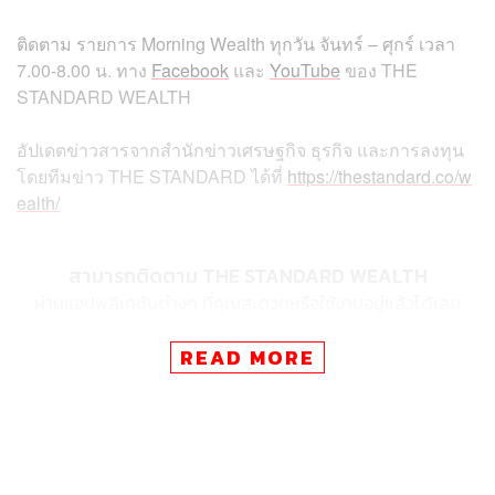
ติดตาม
รายการ
Morning Wealth
ทุกวัน
จันทร์
–
ศุกร์
เวลา
7.00-8.00
น
.
ทาง
Facebook
และ
YouTube
ของ
THE
STANDARD WEALTH
อัปเดตข่าวสารจากสำนักข่าวเศรษฐกิจ ธุรกิจ และการลงทุน
โดยทีมข่าว
THE STANDARD
ได้ที่
https://thestandard.co/w
ealth/
สามารถติดตาม THE STANDARD WEALTH
ผ่านแอปพลิเคชันต่างๆ ที่คุณสะดวกหรือใช้งานอยู่แล้วได้เลย
READ MORE
TAGS:
THE STANDARD Wealth
SET50
SET100
Fund Flow
Morning Wealth
กรรณ์ หทัยศรัทธา