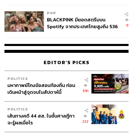
ลง - จีนแห่บุกตลาดเกิดใหม่
POP
BLACKPINK มียอดสตรีมบน
0
Spotify จากประเทศไทยสูงถึง 536
ล้านครั้ง ตลอด 10 ปีที่ผ่านมา
EDITOR'S PICKS
POLITICS
มหากาพย์โกงข้อสอบท้องถิ่น ก่อน
591
เดินหน้าสู่จุดจบในสัปดาห์นี้
POLITICS
เส้นทางคดี 44 สส. ในชั้นศาลฎีกา
222
จะรู้ผลเมื่อไร