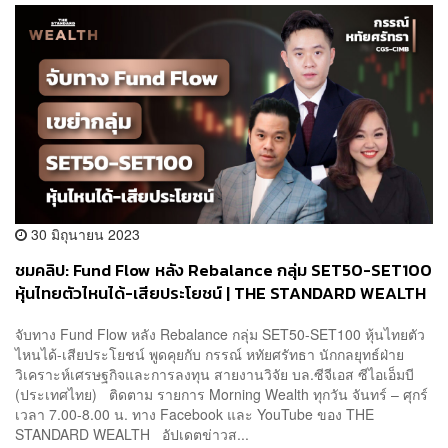
30 มิถุนายน 2023
ชมคลิป: Fund Flow หลัง Rebalance กลุ่ม SET50-SET100
หุ้นไทยตัวไหนได้-เสียประโยชน์ | THE STANDARD WEALTH
จับทาง Fund Flow หลัง Rebalance กลุ่ม SET50-SET100 หุ้นไทยตัว
ไหนได้-เสียประโยชน์ พูดคุยกับ กรรณ์ หทัยศรัทธา นักกลยุทธ์ฝ่าย
วิเคราะห์เศรษฐกิจและการลงทุน สายงานวิจัย บล.ซีจีเอส ซีไอเอ็มบี
(ประเทศไทย) ติดตาม รายการ Morning Wealth ทุกวัน จันทร์ – ศุกร์
เวลา 7.00-8.00 น. ทาง Facebook และ YouTube ของ THE
STANDARD WEALTH อัปเดตข่าวส...