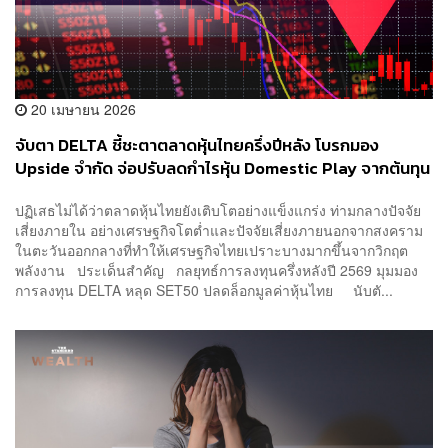
20 เมษายน 2026
จับตา DELTA ชี้ชะตาตลาดหุ้นไทยครึ่งปีหลัง โบรกมอง
Upside จำกัด จ่อปรับลดกำไรหุ้น Domestic Play จากต้นทุน
พลังงานแพงขึ้น
ปฏิเสธไม่ได้ว่าตลาดหุ้นไทยยังเติบโตอย่างแข็งแกร่ง ท่ามกลางปัจจัย
เสี่ยงภายใน อย่างเศรษฐกิจโตต่ำและปัจจัยเสี่ยงภายนอกจากสงคราม
ในตะวันออกกลางที่ทำให้เศรษฐกิจไทยเปราะบางมากขึ้นจากวิกฤต
พลังงาน ประเด็นสำคัญ กลยุทธ์การลงทุนครึ่งหลังปี 2569 มุมมอง
การลงทุน DELTA หลุด SET50 ปลดล็อกมูลค่าหุ้นไทย นับตั...