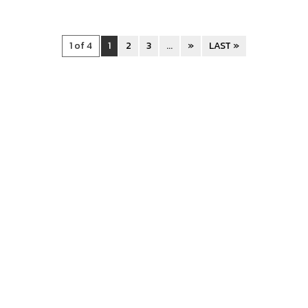
1 of 4
1
2
3
...
»
LAST »