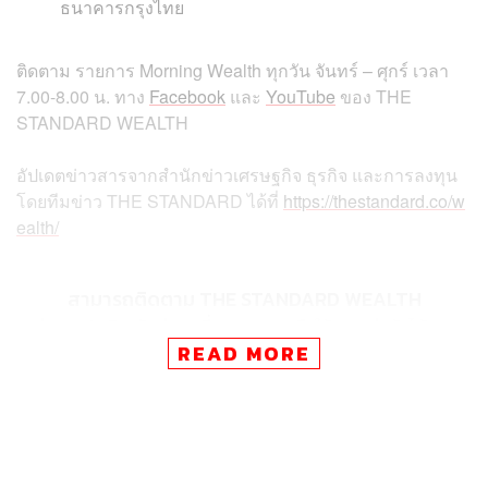
ธนาคารกรุงไทย
ติดตาม
รายการ
Morning Wealth
ทุกวัน
จันทร์
–
ศุกร์
เวลา
7.00-8.00
น
.
ทาง
Facebook
และ
YouTube
ของ
THE
STANDARD WEALTH
อัปเดตข่าวสารจากสำนักข่าวเศรษฐกิจ ธุรกิจ และการลงทุน
โดยทีมข่าว
THE STANDARD
ได้ที่
https://thestandard.co/w
ealth/
สามารถติดตาม THE STANDARD WEALTH
ผ่านแอปพลิเคชันต่างๆ ที่คุณสะดวกหรือใช้งานอยู่แล้วได้เลย
READ MORE
TAGS:
Morning Wealth
สงวน จุงสกุล
ดอลลาร์
เงินดอลลาร์สหรัฐ
THE STANDARD Wealth