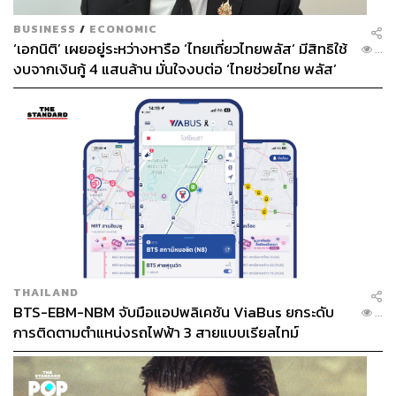
BUSINESS
/
ECONOMIC
‘เอกนิติ’ เผยอยู่ระหว่างหารือ ‘ไทยเที่ยวไทยพลัส’ มีสิทธิใช้
...
งบจากเงินกู้ 4 แสนล้าน มั่นใจงบต่อ ‘ไทยช่วยไทย พลัส’
เฟส 2 มีเพียงพอ
THAILAND
BTS-EBM-NBM จับมือแอปพลิเคชัน ViaBus ยกระดับ
...
การติดตามตำแหน่งรถไฟฟ้า 3 สายแบบเรียลไทม์