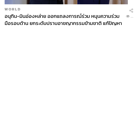
WORLD
อนุทิน-มินอ่องหล่าย ออกแถลงการณ์ร่วม หนุนความร่วม
...
มือรอบด้าน ยกระดับปราบอาชญากรรมข้ามชาติ แก้ปัญหา
หมอกควัน-มลพิษทางน้ำ
News
Wealth
Pop
Podcast
Video
Now
Opinion
Careers
Events
Privacy
About
Contact
Policy
FOR
ADVERTISING
MEMBERSHIP