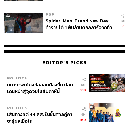
ข้อหาหนัก จ่อชง ป.ป.ช. 12 ส.ค. นี้
POP
Spider-Man: Brand New Day
0
ทำรายได้ 1 พันล้านดอลลาร์จากทั่ว
โลกภายใน 6 วัน
EDITOR'S PICKS
POLITICS
มหากาพย์โกงข้อสอบท้องถิ่น ก่อน
519
เดินหน้าสู่จุดจบในสัปดาห์นี้
POLITICS
เส้นทางคดี 44 สส. ในชั้นศาลฎีกา
169
จะรู้ผลเมื่อไร