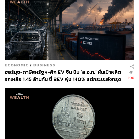
ECONOMIC
/
BUSINESS
ฮอร์มุซ-ภาษีสหรัฐฯ-ศึก EV จีน บีบ ‘ส.อ.ท.’ หั่นเป้าผลิต
196
รถเหลือ 1.45 ล้านคัน ชี้ BEV พุ่ง 140% แต่กระบะยังทรุด