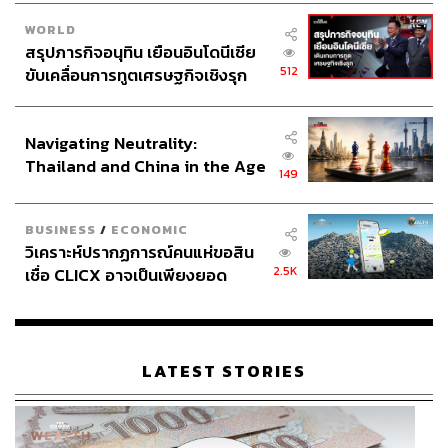
WORLD
สรุปภารกิจอนุทิน เยือนอินโดนีเซีย
512
ขับเคลื่อนการทูตเศรษฐกิจเชิงรุก
ประกาศหุ้นส่วนยุทธศาสตร์ไทย –
อินโดนีเซีย
Navigating Neutrality:
Thailand and China in the Age
149
of a New Global Order
BUSINESS
/
ECONOMIC
วิเคราะห์ปรากฏการณ์คนแห่ขอสิน
2.5K
เชื่อ CLICX อาจเป็นเพียงยอด
ภูเขาน้ำแข็ง ของปัญหาหนี้ครัว
เรือนไทยที่ถูกซุกไว้
LATEST STORIES