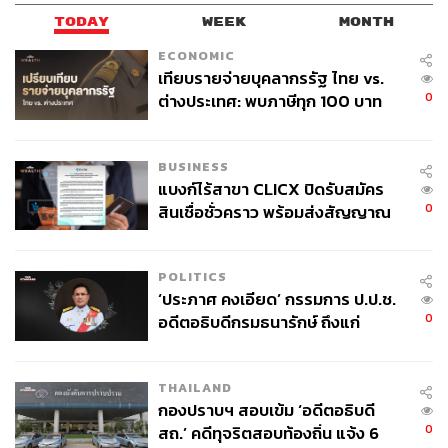
TODAY
WEEK
MONTH
ECONOMIC
เทียบรายจ่ายบุคลากรรัฐ ไทย vs.
0
ต่างประเทศ: พบภาษีทุก 100 บาท
ของคนไทยใช้ไปกับข้าราชการเฉียด
40 บาท
BUSINESS
แบงก์ไร้สาขา CLICX ปิดรับสมัคร
0
สินเชื่อชั่วคราว พร้อมส่งสัญญาณ
เตือนกลุ่มกู้เงินผิดวัตถุประสงค์-ให้
ข้อมูลเท็จ เตรียมดำเนินคดีเด็ดขาด
POLITICS
‘ประภาศ คงเอียด’ กรรมการ ป.ป.ช.
0
อดีตอธิบดีกรมธนารักษ์ ถึงแก่
อนิจกรรม
THAILAND
กองปราบฯ สอบเข้ม ‘อดีตอธิบดี
0
สถ.’ คดีทุจริตสอบท้องถิ่น แจ้ง 6