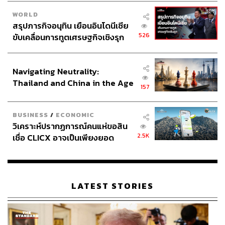
WORLD
สรุปภารกิจอนุทิน เยือนอินโดนีเซีย
526
ขับเคลื่อนการทูตเศรษฐกิจเชิงรุก
ประกาศหุ้นส่วนยุทธศาสตร์ไทย –
อินโดนีเซีย
Navigating Neutrality:
Thailand and China in the Age
157
of a New Global Order
BUSINESS
/
ECONOMIC
วิเคราะห์ปรากฏการณ์คนแห่ขอสิน
2.5K
เชื่อ CLICX อาจเป็นเพียงยอด
ภูเขาน้ำแข็ง ของปัญหาหนี้ครัว
เรือนไทยที่ถูกซุกไว้
LATEST STORIES