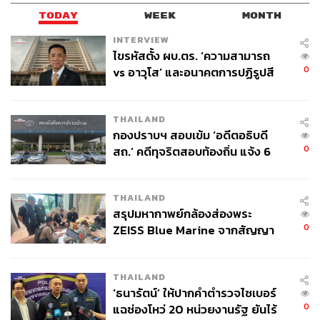
TODAY
WEEK
MONTH
INTERVIEW
ไขรหัสตั้ง ผบ.ตร. ‘ความสามารถ
0
vs อาวุโส’ และอนาคตการปฏิรูปสี
กากี กับ พล.ต.อ. เอก อังสนานนท์
THAILAND
กองปราบฯ สอบเข้ม ‘อดีตอธิบดี
0
สถ.’ คดีทุจริตสอบท้องถิ่น แจ้ง 6
ข้อหาหนัก จ่อชง ป.ป.ช. 12 ส.ค. นี้
THAILAND
สรุปมหากาพย์กล้องส่องพระ
0
ZEISS Blue Marine จากสัญญา
ผลิต 8.3 ล้าน สู่ข้อพิพาท ‘มา
เวลล์ฯ’ ฟ้อง ‘โทน บางแค’ ผิดนัด
THAILAND
จ่ายหนี้-แอบระบุแบรนด์
‘ธนารัตน์’ ให้ปากคำตำรวจไซเบอร์
0
แฉช่องโหว่ 20 หน่วยงานรัฐ ยันไร้