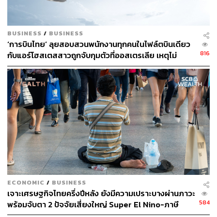
BUSINESS
/
BUSINESS
‘การบินไทย’ ลุยสอบสวนพนักงานทุกคนในไฟล์ตบินเดียว
816
กับแอร์โฮสเตสสาวถูกจับกุมตัวที่ออสเตรเลีย เหตุไม่
สามารถสอบสวนแอร์ฯที่ถูกจับได้โดยตรง
ECONOMIC
/
BUSINESS
เจาะเศรษฐกิจไทยครึ่งปีหลัง ยังมีความเปราะบางผ่านภาวะ
584
พร้อมจับตา 2 ปัจจัยเสี่ยงใหญ่ Super El Nino-ภาษี
สหรัฐฯ