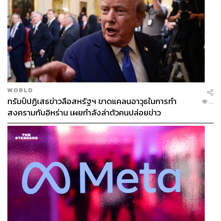
WORLD
ทรัมป์ปฏิเสธข่าวลือสหรัฐฯ ขาดแคลนอาวุธในการทำ
...
สงครามกับอิหร่าน เผยกำลังล่าตัวคนปล่อยข่าว