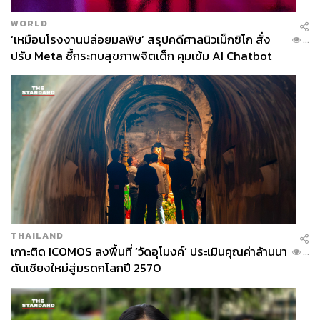
WORLD
‘เหมือนโรงงานปล่อยมลพิษ’ สรุปคดีศาลนิวเม็กซิโก สั่ง
...
ปรับ Meta ชี้กระทบสุขภาพจิตเด็ก คุมเข้ม AI Chatbot
THAILAND
เกาะติด ICOMOS ลงพื้นที่ ‘วัดอุโมงค์’ ประเมินคุณค่าล้านนา
...
ดันเชียงใหม่สู่มรดกโลกปี 2570