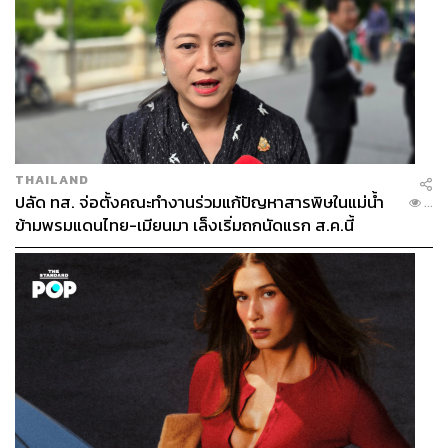
THAILAND
ปลัด ทส. จ่อตั้งคณะทำงานร่วมแก้ปัญหาสารพิษในแม่น้ำ
...
ข้ามพรมแดนไทย-เมียนมา เล็งเริ่มถกนัดแรก ส.ค.นี้