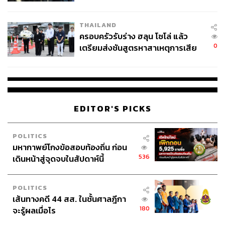
นัยทางการเมือง
THAILAND
ครอบครัวรับร่าง ฮลุน โซโล่ แล้ว
0
เตรียมส่งชันสูตรหาสาเหตุการเสีย
ชีวิต
EDITOR'S PICKS
POLITICS
มหากาพย์โกงข้อสอบท้องถิ่น ก่อน
536
เดินหน้าสู่จุดจบในสัปดาห์นี้
POLITICS
เส้นทางคดี 44 สส. ในชั้นศาลฎีกา
180
จะรู้ผลเมื่อไร