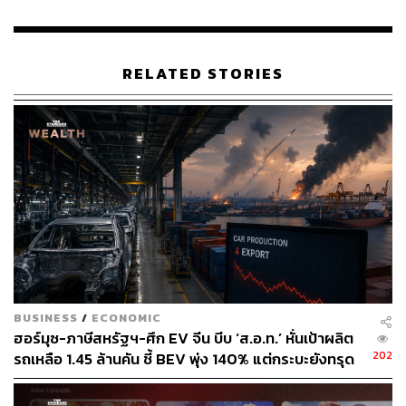
สำนักข่าวเศรษฐกิจ ธุรกิจ และการลงทุน โดย
ทีมข่าว THE STANDARD
RELATED STORIES
BUSINESS
/
ECONOMIC
ฮอร์มุซ-ภาษีสหรัฐฯ-ศึก EV จีน บีบ ‘ส.อ.ท.’ หั่นเป้าผลิต
202
รถเหลือ 1.45 ล้านคัน ชี้ BEV พุ่ง 140% แต่กระบะยังทรุด