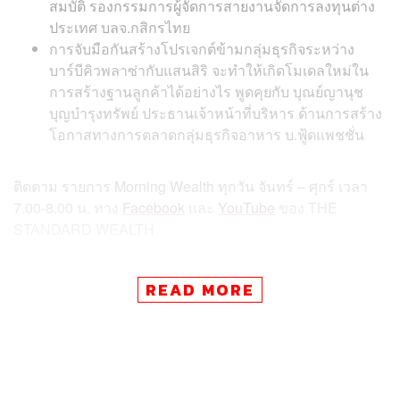
สมบัติ รองกรรมการผู้จัดการสายงานจัดการลงทุนต่าง
ประเทศ บลจ.กสิกรไทย
การจับมือกันสร้างโปรเจกต์ข้ามกลุ่มธุรกิจระหว่าง
บาร์บีคิวพลาซ่ากับแสนสิริ จะทำให้เกิดโมเดลใหม่ใน
การสร้างฐานลูกค้าได้อย่างไร พูดคุยกับ บุณย์ญานุช
บุญบำรุงทรัพย์ ประธานเจ้าหน้าที่บริหาร ด้านการสร้าง
โอกาสทางการตลาดกลุ่มธุรกิจอาหาร บ.ฟู้ดแพชชั่น
ติดตาม
รายการ
Morning Wealth
ทุกวัน
จันทร์
–
ศุกร์
เวลา
7.00-8.00
น
.
ทาง
Facebook
และ
YouTube
ของ
THE
STANDARD WEALTH
อัปเดตข่าวสารจากสำนักข่าวเศรษฐกิจ ธุรกิจ และการลงทุน
READ MORE
โดยทีมข่าว
THE STANDARD
ได้ที่
https://thestandard.co/w
ealth/
สามารถติดตาม THE STANDARD WEALTH
ผ่านแอปพลิเคชันต่างๆ ที่คุณสะดวกหรือใช้งานอยู่แล้วได้เลย