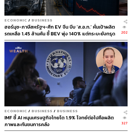
ECONOMIC
/
BUSINESS
ฮอร์มุซ-ภาษีสหรัฐฯ-ศึก EV จีน บีบ ‘ส.อ.ท.’ หั่นเป้าผลิต
202
รถเหลือ 1.45 ล้านคัน ชี้ BEV พุ่ง 140% แต่กระบะยังทรุด
ECONOMIC
/
BUSINESS
/
BUSINESS
IMF ชี้ AI หนุนเศรษฐกิจไทยโต 1.9% โจทย์ต่อไปคือผลิต
327
ภาพและกันชนการคลัง