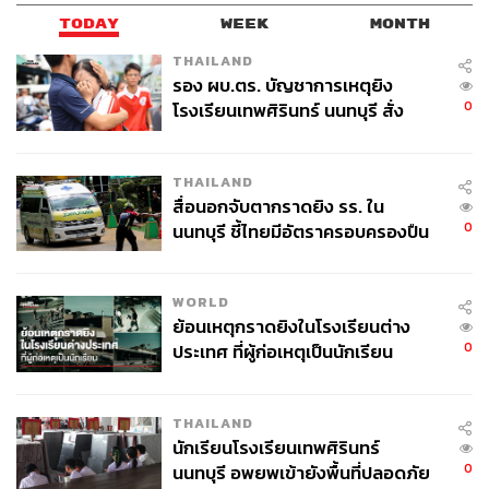
TODAY
WEEK
MONTH
THAILAND
รอง ผบ.ตร. บัญชาการเหตุยิง
0
โรงเรียนเทพศิรินทร์ นนทบุรี สั่ง
ค้นหา 2 รอบยืนยันไร้คนติดค้าง พบ
ศพปู่-ย่าที่บ้านพักผู้ก่อเหตุ
THAILAND
สื่อนอกจับตากราดยิง รร. ใน
0
นนทบุรี ชี้ไทยมีอัตราครอบครองปืน
สูงในระดับต้นของภูมิภาค
WORLD
ย้อนเหตุกราดยิงในโรงเรียนต่าง
0
ประเทศ ที่ผู้ก่อเหตุเป็นนักเรียน
THAILAND
นักเรียนโรงเรียนเทพศิรินทร์
0
นนทบุรี อพยพเข้ายังพื้นที่ปลอดภัย