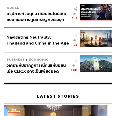
WORLD
สรุปภารกิจอนุทิน เยือนอินโดนีเซีย
543
ขับเคลื่อนการทูตเศรษฐกิจเชิงรุก
ประกาศหุ้นส่วนยุทธศาสตร์ไทย –
อินโดนีเซีย
Navigating Neutrality:
Thailand and China in the Age
174
of a New Global Order
BUSINESS
/
ECONOMIC
วิเคราะห์ปรากฏการณ์คนแห่ขอสิน
2.6K
เชื่อ CLICX อาจเป็นเพียงยอด
ภูเขาน้ำแข็ง ของปัญหาหนี้ครัว
เรือนไทยที่ถูกซุกไว้
LATEST STORIES