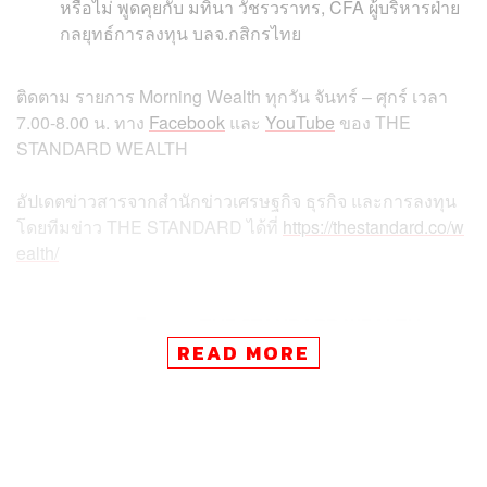
หรือไม่ พูดคุยกับ มทินา วัชรวราทร, CFA ผู้บริหารฝ่าย
กลยุทธ์การลงทุน บลจ.กสิกรไทย
ติดตาม
รายการ
Morning Wealth
ทุกวัน
จันทร์
–
ศุกร์
เวลา
7.00-8.00
น
.
ทาง
Facebook
และ
YouTube
ของ
THE
STANDARD WEALTH
อัปเดตข่าวสารจากสำนักข่าวเศรษฐกิจ ธุรกิจ และการลงทุน
โดยทีมข่าว
THE STANDARD
ได้ที่
https://thestandard.co/w
ealth/
สามารถติดตาม THE STANDARD WEALTH
ผ่านแอปพลิเคชันต่างๆ ที่คุณสะดวกหรือใช้งานอยู่แล้วได้เลย
READ MORE
TAGS:
เศรษฐกิจ
GDP
THE STANDARD Wealth