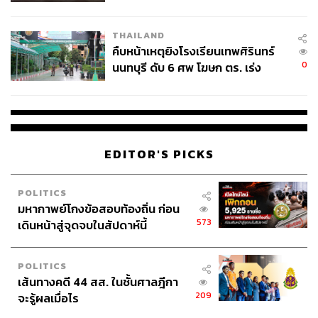
ชั่วคราว หลังเหตุใช้อาวุธปืนภายใน
โรงเรียนคลี่คลาย
THAILAND
คืบหน้าเหตุยิงโรงเรียนเทพศิรินทร์
0
นนทบุรี ดับ 6 ศพ โฆษก ตร. เร่ง
สอบปมขโมยปืนปู่ก่อเหตุ
EDITOR'S PICKS
POLITICS
มหากาพย์โกงข้อสอบท้องถิ่น ก่อน
573
เดินหน้าสู่จุดจบในสัปดาห์นี้
POLITICS
เส้นทางคดี 44 สส. ในชั้นศาลฎีกา
209
จะรู้ผลเมื่อไร