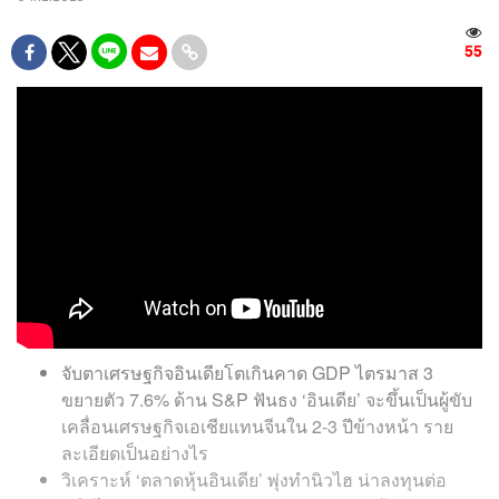
55
จับตาเศรษฐกิจอินเดียโตเกินคาด GDP ไตรมาส 3
ขยายตัว 7.6% ด้าน S&P ฟันธง ‘อินเดีย’ จะขึ้นเป็นผู้ขับ
เคลื่อนเศรษฐกิจเอเชียแทนจีนใน 2-3 ปีข้างหน้า ราย
ละเอียดเป็นอย่างไร
วิเคราะห์ ‘ตลาดหุ้นอินเดีย’ พุ่งทำนิวไฮ น่าลงทุนต่อ