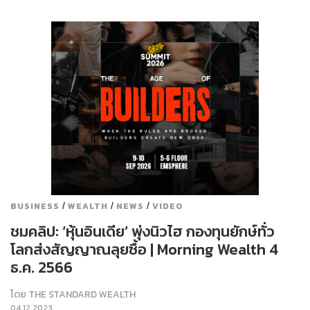
/
/
/
BUSINESS
WEALTH
NEWS
VIDEO
ชมคลิป: ‘หุ้นอินเดีย’ พุ่งนิวไฮ กองทุนยักษ์ทั่ว
โลกส่งสัญญาณลุยซื้อ | Morning Wealth 4
ธ.ค. 2566
โดย
THE STANDARD WEALTH
04.12.2023