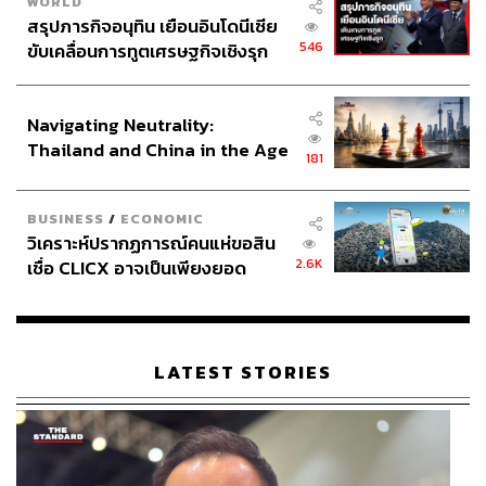
WORLD
สรุปภารกิจอนุทิน เยือนอินโดนีเซีย
546
ขับเคลื่อนการทูตเศรษฐกิจเชิงรุก
ประกาศหุ้นส่วนยุทธศาสตร์ไทย –
อินโดนีเซีย
Navigating Neutrality:
Thailand and China in the Age
181
of a New Global Order
BUSINESS
/
ECONOMIC
วิเคราะห์ปรากฏการณ์คนแห่ขอสิน
2.6K
เชื่อ CLICX อาจเป็นเพียงยอด
ภูเขาน้ำแข็ง ของปัญหาหนี้ครัว
เรือนไทยที่ถูกซุกไว้
LATEST STORIES