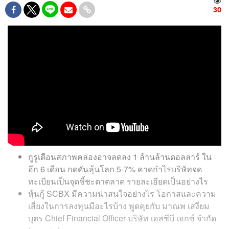
30
กูรูเตือนสภาพคล่องอาจลดลง 1 ล้านล้านดอลลาร์ ใน
อีก 6 เดือน กดดันหุ้นโลก 5-7% คาดกำไรบริษัทจด
ทะเบียนเป็นจุดชี้ชะตาตลาด รายละเอียดเป็นอย่างไร
หุ้นกู้ SCBX มีความน่าสนใจอย่างไร โอกาสและความ
เสี่ยงในการลงทุนมีอะไรบ้าง พูดคุยกับ มาณพ เสงี่ยม
บุตร Chief Financial Officer บริษัท เอสซีบี เอกซ์ จำกัด