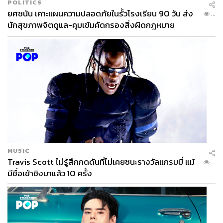
POLITICS
ยศชนัน เคาะแผนความปลอดภัยในรั้วโรงเรียน 90 วัน ส่ง
...
นักสุขภาพจิตดูแล-คุมเข้มคัดกรองสิ่งผิดกฎหมาย
MUSIC
Travis Scott ไม่รู้สึกกดดันที่ไม่เคยชนะรางวัลแกรมมี่ แม้
...
มีชื่อเข้าชิงมาแล้ว 10 ครั้ง