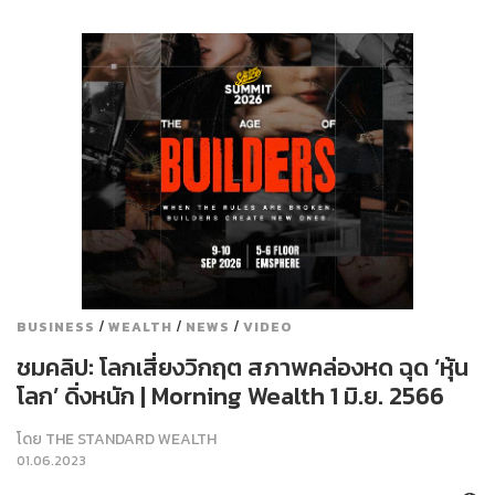
/
/
/
BUSINESS
WEALTH
NEWS
VIDEO
ชมคลิป: โลกเสี่ยงวิกฤต สภาพคล่องหด ฉุด ‘หุ้น
โลก’ ดิ่งหนัก | Morning Wealth 1 มิ.ย. 2566
โดย
THE STANDARD WEALTH
01.06.2023