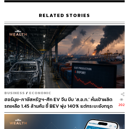
RELATED STORIES
BUSINESS
/
ECONOMIC
ฮอร์มุซ-ภาษีสหรัฐฯ-ศึก EV จีน บีบ ‘ส.อ.ท.’ หั่นเป้าผลิต
202
รถเหลือ 1.45 ล้านคัน ชี้ BEV พุ่ง 140% แต่กระบะยังทรุด