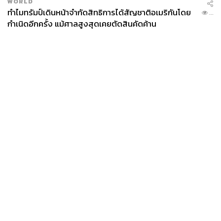
WORLD
ทำไมทรัมป์เดินหน้าจำกัดสิทธิการได้สัญชาติอเมริกันโดย
...
กำเนิดอีกครั้ง แม้ศาลสูงสุดเคยตัดสินคัดค้าน
News
Wealth
Pop
Podcast
Video
Now
Opinion
Careers
Events
Privacy
About
Contact
Policy
FOR
ADVERTISING
MEMBERSHIP