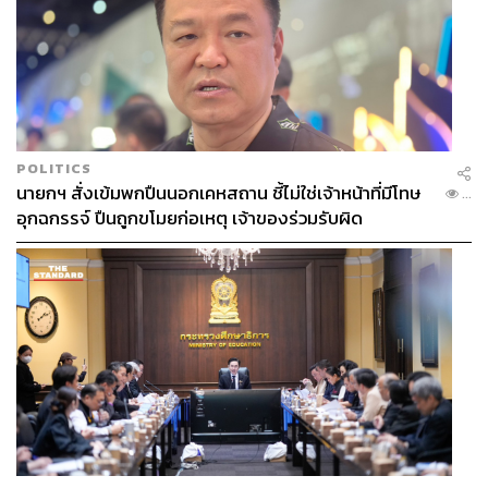
POLITICS
นายกฯ สั่งเข้มพกปืนนอกเคหสถาน ชี้ไม่ใช่เจ้าหน้าที่มีโทษ
...
อุกฉกรรจ์ ปืนถูกขโมยก่อเหตุ เจ้าของร่วมรับผิด