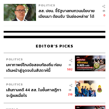
เหมาะสม
POLITICS
สส. ปชน. จี้รัฐบาลทบทวนนโยบาย
0
เมียนมา ต้อนรับ ‘มินอ่องหล่าย’ ได้
แค่สัญญาว่างเปล่า
EDITOR'S PICKS
POLITICS
มหากาพย์โกงข้อสอบท้องถิ่น ก่อน
582
เดินหน้าสู่จุดจบในสัปดาห์นี้
POLITICS
เส้นทางคดี 44 สส. ในชั้นศาลฎีกา
218
จะรู้ผลเมื่อไร