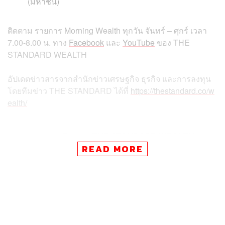
(มหาชน)
ติดตาม
รายการ
Morning Wealth
ทุกวัน
จันทร์
–
ศุกร์
เวลา
7.00-8.00
น
.
ทาง
Facebook
และ
YouTube
ของ
THE
STANDARD WEALTH
อัปเดตข่าวสารจากสำนักข่าวเศรษฐกิจ ธุรกิจ และการลงทุน
โดยทีมข่าว
THE STANDARD
ได้ที่
https://thestandard.co/w
ealth/
สามารถติดตาม THE STANDARD WEALTH
ผ่านแอปพลิเคชันต่างๆ ที่คุณสะดวกหรือใช้งานอยู่แล้วได้เลย
READ MORE
TAGS:
Morning Wealth
สภาพคล่อง
หุ้นโลก
บริษัท เอสซีบี เอกซ์ จำกัด (มหาชน)