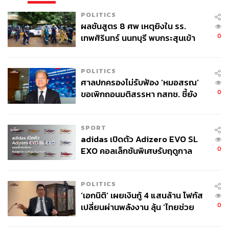
POLITICS
ผลชันสูตร 8 ศพ เหตุยิงใน รร.
0
เทพศิรินทร์ นนทบุรี พบกระสุนเข้า
จุดสำคัญ ‘ศีรษะ-หน้าอก’ ครูถูกยิง
4 นัด จากระยะไกล
POLITICS
ศาลปกครองไม่รับฟ้อง ‘หมอสรณ’
0
ขอเพิกถอนมติสรรหา กสทช. ชี้ยัง
ไม่ใช่ผู้เดือดร้อนเสียหาย
SPORT
adidas เปิดตัว Adizero EVO SL
0
EXO คอลเล็กชันพิเศษรับฤดูกาล
College Football
POLITICS
‘เอกนิติ’ เผยเงินกู้ 4 แสนล้าน โฟกัส
0
เปลี่ยนผ่านพลังงาน ลุ้น ‘ไทยช่วย
ไทยพลัส’ เฟส 2 รอประเมินความ