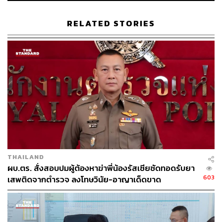
TAGS:
Russia
Ukraine
ตลาดทุน
ทองคำ
ตลาดเงิน
วิกฤตรัสเซีย vs ยูเครน
RELATED STORIES
32
ABOUT THE AUTHOR
THAILAND
THE STANDARD WEALTH
ผบ.ตร. สั่งสอบปมผู้ต้องหาฆ่าพี่น้องรัสเซียซัดทอดรับยา
สำนักข่าวเศรษฐกิจ ธุรกิจ และการลงทุน โดย
603
เสพติดจากตำรวจ ลงโทษวินัย-อาญาเด็ดขาด
ทีมข่าว THE STANDARD