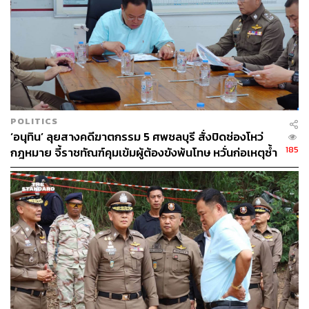
POLITICS
‘อนุทิน’ ลุยสางคดีฆาตกรรม 5 ศพชลบุรี สั่งปิดช่องโหว่
185
กฎหมาย จี้ราชทัณฑ์คุมเข้มผู้ต้องขังพ้นโทษ หวั่นก่อเหตุซ้ำ
รอย