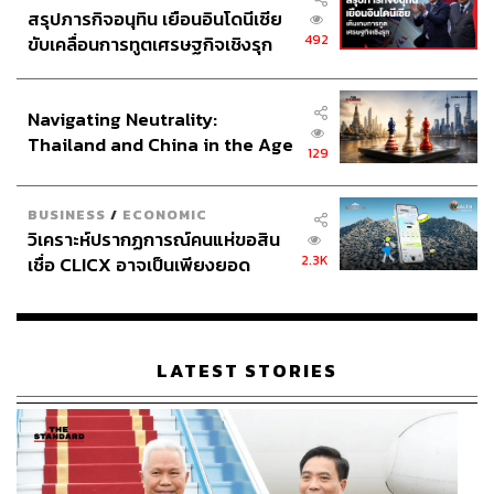
สรุปภารกิจอนุทิน เยือนอินโดนีเซีย
492
ขับเคลื่อนการทูตเศรษฐกิจเชิงรุก
ประกาศหุ้นส่วนยุทธศาสตร์ไทย –
อินโดนีเซีย
Navigating Neutrality:
Thailand and China in the Age
129
of a New Global Order
BUSINESS
/
ECONOMIC
วิเคราะห์ปรากฏการณ์คนแห่ขอสิน
2.3K
เชื่อ CLICX อาจเป็นเพียงยอด
ภูเขาน้ำแข็ง ของปัญหาหนี้ครัว
เรือนไทยที่ถูกซุกไว้
LATEST STORIES