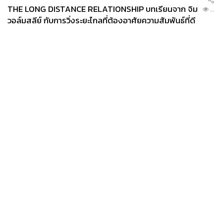
THE LONG DISTANCE RELATIONSHIP บทเรียนจาก จิม
...
วอล์มสลีย์ กับการวิ่งระยะไกลที่ต้องอาศัยความสัมพันธ์ที่ดี
News
Wealth
Pop
Podcast
Video
Now
Opinion
Careers
Events
Privacy
About
Contact
Policy
FOR
ADVERTISING
MEMBERSHIP