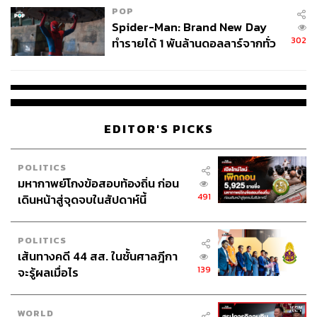
POP
Spider-Man: Brand New Day
302
ทำรายได้ 1 พันล้านดอลลาร์จากทั่ว
โลกภายใน 6 วัน
EDITOR'S PICKS
POLITICS
มหากาพย์โกงข้อสอบท้องถิ่น ก่อน
491
เดินหน้าสู่จุดจบในสัปดาห์นี้
POLITICS
เส้นทางคดี 44 สส. ในชั้นศาลฎีกา
139
จะรู้ผลเมื่อไร
WORLD