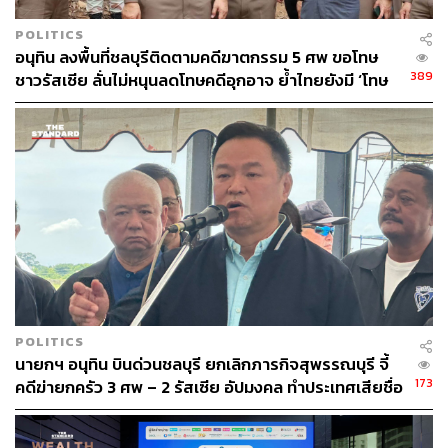
POLITICS
อนุทิน ลงพื้นที่ชลบุรีติดตามคดีฆาตกรรม 5 ศพ ขอโทษ
389
ชาวรัสเซีย ลั่นไม่หนุนลดโทษคดีอุกอาจ ย้ำไทยยังมี ‘โทษ
ประหาร’
POLITICS
นายกฯ อนุทิน บินด่วนชลบุรี ยกเลิกภารกิจสุพรรณบุรี จี้
173
คดีฆ่ายกครัว 3 ศพ – 2 รัสเซีย อัปมงคล ทำประเทศเสียชื่อ
เสียง