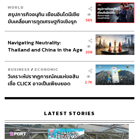
WORLD
สรุปภารกิจอนุทิน เยือนอินโดนีเซีย
565
ขับเคลื่อนการทูตเศรษฐกิจเชิงรุก
ประกาศหุ้นส่วนยุทธศาสตร์ไทย –
อินโดนีเซีย
Navigating Neutrality:
Thailand and China in the Age
208
of a New Global Order
BUSINESS
/
ECONOMIC
วิเคราะห์ปรากฏการณ์คนแห่ขอสิน
2.7K
เชื่อ CLICX อาจเป็นเพียงยอด
ภูเขาน้ำแข็ง ของปัญหาหนี้ครัว
เรือนไทยที่ถูกซุกไว้
LATEST STORIES