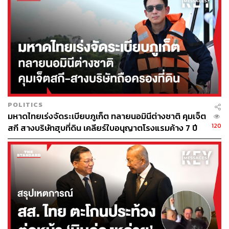
ประชาชนลงทะเบียนจองวัคซีนได้ในราคาเข็มละ
1,500-1,650 บาท ทยอยกันปิดระบบรับจองวัคซีน
เนื่องจากยอดผู้จองเต็มจำนวน โรงพยาบาลที่ปิดระบบ
จองแล้วได้แก่
โรงพยาบาลวิภาวดี
โรงพยาบาลธนบุรี
โรงพยาบาลวิชัยยุทธ
โรงพยาบาลจุฬารัตน์ 9 แอร์พอร์ต
POLITICS
โรงพยาบาลพระรามเก้า
มหาดไทยเร่งจัดระเบียบภูเก็ต ทลายนอมินีต่างชาติ คุมเจ็ต
โรงพยาบาลในเครือบางปะกอกและปิยะเวท
120
สกี สางบริษัทฮุบที่ดิน เคลียร์ใบอนุญาตโรงแรมค้าง 7 ปี
โรงพยาบาลและคลินิกในเครือพริ้นซิเพิล เฮลท์
แคร์
โรงพยาบาลหัวเฉียว
โรงพยาบาลเครือเกษมราษฎร์
โรงพยาบาลบางโพ
โรงพยาบาลวิรัชศิลป์
โรงพยาบาลอินทรารัตน์
โรงพยาบาลนครพัฒน์ นครศรีธรรมราช