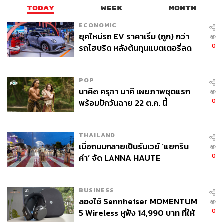
TODAY
WEEK
MONTH
117
ECONOMIC
ยุคใหม่รถ EV ราคาเริ่ม (ถูก) กว่า
0
รถไฮบริด หลังต้นทุนแบตเตอรี่ลด
ABOUT THE AUTHOR
ลง - จีนแห่บุกตลาดเกิดใหม่
เกศนคร พจนวรพงษ์
นักศึกษาฝึกงาน คณะนิเทศศาสตร์
POP
จุฬาลงกรณ์มหาวิทยาลัย
นาคี๓ ครุฑา นาคี เผยภาพชุดแรก
0
พร้อมปักวันฉาย 22 ต.ค. นี้
THAILAND
เมื่อถนนกลายเป็นรันเวย์ ‘แยกริน
0
คำ’ จัด LANNA HAUTE
COUTURE กลางสายฝน
BUSINESS
ลองใช้ Sennheiser MOMENTUM
0
5 Wireless หูฟัง 14,990 บาท ที่ให้