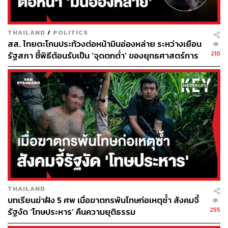
โรงพยาบาลที่ยังเปิดให้จองวัคซีน Moderna อยู่ ได้แก่
โรงพยาบาลรามาธิบดี
THAILAND
/
POLITICS
สส. ไทยตะโกนประท้วงต่อหน้ามินอ่องหล่าย ระหว่างเยือน
โรงพยาบาลเมดพาร์ค
210
รัฐสภา ชี้พิธีต้อนรับเป็น ‘จุดตกต่ำ’ ของยุทธศาสตร์การ
ทูตไทย
โรงพยาบาลที่จะเปิดให้จองวัคซีน Moderna ในอนาคต
ได้แก่
โรงพยาบาลบำรุงราษฎร์
วัคซีน Moderna 5 ล้านโดสแรก เข้าไทยช่วงไตรมาสที่ 4 ปี
2564 และไตรมาสที่ 1 ปี 2565
วันนี้ (5 กรกฎาคม) องค์การเภสัชกรรม (อภ.) เผยยอด
วัคซีนที่จะได้รับจาก บริษัท ซิลลิค ฟาร์มา จำกัด
ตัวแทนของ Moderna มีจำนวน 5 ล้านโดส โดยจะได้รับ
ในช่วงของไตรมาสที่ 4 ของปีนี้ และไตรมาสแรกของปี
THAILAND
บทเรียนฆ่าฝัง 5 ศพ เมื่อฆาตกรพ้นโทษก่อเหตุซ้ำ สังคมจี้
หน้า
255
รัฐงัด ‘โทษประหาร’ คืนความยุติธรรม
ส่วนตัวเลข 9 ล้านโดสที่เคยปรากฏก่อนหน้านี้เป็น
จำนวนที่สมาคมโรงพยาบาลเอกชนได้สำรวจความ