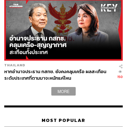
ต้องการวัคซีนไว้เท่านั้น ซึ่งอีก 4 ล้านโดสที่เป็นความ
ต้องการเกินจำนวนวัคซีนที่จะได้รับ ทางองค์การ
เภสัชกรรมได้ประสานจองวัคซีนจำนวนดังกล่าว
สำหรับรอบการผลิตในปี 2565 ไว้กับบริษัท ซิลลิค
ฟาร์มา จำกัด แล้ว
อ้างอิง:
https://www.komchadluek.net/news/regional/472811
https://pr.moph.go.th/?url=pr/detail/2/04/160778/
THAILAND
หากอำนาจประธาน กสทช. ยังคงคลุมเครือ ผลสะเทือน
150
ระดับประเทศที่ตามมาจะหนักแค่ไหน
TAGS:
โรงพยาบาลเอกชน
เชื้อไวรัสโคโรนา
Moderna
วัคซีนโควิด-19
Key Messages
MORE
MOST POPULAR