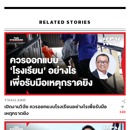
วัคซีนขณะนี้ของประเทศไทยมีอยู่สูง
การระบาดของโควิดสายพันธุ์เดลตา (อินเดีย) ใน
ประเทศไทยกำลังเป็นที่น่าจับตามอง และถูกคาดการณ์
ว่าในอนาคตเชื้อไวรัสโควิดสายพันธุ์เดลตานี้จะแพร่
RELATED STORIES
กระจายจนกลายเป็นสายพันธุ์หลักของประเทศ ทำให้
เสี่ยงที่วัคซีนตัวเดิมจะมีความสามารถไม่พอในการ
ป้องกัน
วันที่ 20 มิถุนายน นพ.ยง ภู่วรวรรณ หัวหน้าศูนย์
เชี่ยวชาญเฉพาะทางด้านไวรัสวิทยาคลินิก คณะ
แพทยศาสตร์ จุฬาลงกรณ์มหาวิทยาลัย ได้แสดงความ
เห็นถึงวัคซีนโควิดกับการป้องกันไวรัสกลายพันธุ์ไว้ว่า
การฉีดวัคซีนกระตุ้นเข็มที่ 3 ในผู้ที่ได้รับวีคซีนที่กระตุ้น
ภูมิคุ้มกันได้น้อย จะสามารถทำให้ระดับภูมิต้านทางสูง
ขึ้นเพื่อป้องกันโควิดสายพันธุ์เดลตาได้
THAILAND
เปิดงานวิจัย ควรออกแบบโรงเรียนอย่างไรเพื่อรับมือ
ความต้องการฉีดล้นทะลัก โรงพยาบาลปิดจองวัคซีน
349
เหตุกราดยิง
Moderna
ภายหลังกระแสความต้องการวัคซีนทางเลือก Moderna
เพิ่มขึ้น โรงพยาบาลเอกชนหลายแห่งที่ได้เปิดให้