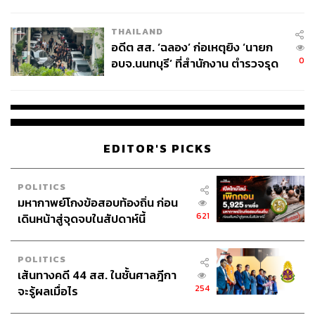
ผู้ใช้ถอดเปลี่ยนแบตเองได้ ก่อนกฎ
EU บังคับปีหน้า
THAILAND
อดีต สส. ‘ฉลอง’ ก่อเหตุยิง ‘นายก
0
อบจ.นนทบุรี’ ที่สำนักงาน ตำรวจรุด
ลงพื้นที่
EDITOR'S PICKS
POLITICS
มหากาพย์โกงข้อสอบท้องถิ่น ก่อน
621
เดินหน้าสู่จุดจบในสัปดาห์นี้
POLITICS
เส้นทางคดี 44 สส. ในชั้นศาลฎีกา
254
จะรู้ผลเมื่อไร