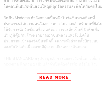
จากการติดเชื้อมากกว่าวัคซีนชนิดเชื้อตายอย่าง Sinovac ที่
ในตอนนี้เป็นวัคซีนส่วนใหญ่ที่ถูกจัดสรรและฉีดให้กับคนไทย
วัคซีน Moderna กำลังกลายเป็นหนึ่งในวัคซีนทางเลือกที่
ประชาชนให้ความสนใจอย่างมาก ไม่ว่าจะสำหรับคนที่ยังไม่
ได้รับการฉีดวัคซีน หรือคนที่ต้องการจะฉีดเข็มที่ 3 เพื่อเพิ่ม
เติมภูมิคุ้มกัน โรงพยาบาลเอกชนหลายแห่งจึงเปิดให้
ประชาชนเข้าจองวัคซีนชนิดนี้ จนกระทั่งล่าสุดตั้งปิดระบบ
จองกันไปแล้วเนื่องจากมีผู้ลงทะเบียนอย่างล้นหลาม
THE STANDARD สรุปข้อมูลศึกการแย่งชิงวัคซีนทางเลือก
Moderna ฉีดครบ 2 เข็มแล้วจำเป็นต้องฉีดเพิ่มหรือไม่ โรง
พยาบาลใดที่ปิดจองแล้ว และโรงพยาบาลไหนยังเปิดจองอยู่
READ MORE
ทำไมต้องเป็นวัคซีน Moderna
วัคซีน Moderna เป็นวัคซีนชนิด mRNA (messenger
Ribonucleic Acid) ที่ใช้หลักการจากสารพันธุกรรม ที่
กระตุ้นให้ร่างกายผลิตโปรตีนที่เป็นตัวกระตุ้นภูมิคุ้มกัน
ในร่างกายเพื่อป้องกันการเจ็บป่วยจากโควิด ซึ่งเป็น