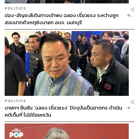
POLITICS
ปอง-อัญชะลีเดินทางเข้าพบ ฉลอง เรี่ยวแรง ระหว่างถูก
...
สอบปากคำเหตุยิงนายก อบจ. นนทบุรี
POLITICS
นายกฯ ยืนยัน ‘ฉลอง เรี่ยวแรง’ ปัจจุบันเป็นฆาตกร ดำเนิน
...
คดีเต็มที่ ไม่มีข้อยกเว้น