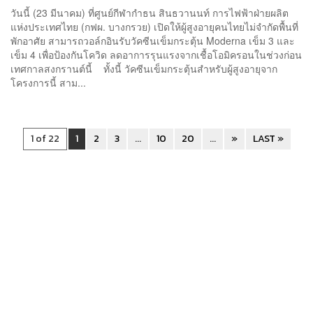
วันนี้ (23 มีนาคม) ที่ศูนย์กีฬากำธน สินธวานนท์ การไฟฟ้าฝ่ายผลิต
แห่งประเทศไทย (กฟผ. บางกรวย) เปิดให้ผู้สูงอายุคนไทยไม่จำกัดพื้นที่
พักอาศัย สามารถวอล์กอินรับวัคซีนเข็มกระตุ้น Moderna เข็ม 3 และ
เข็ม 4 เพื่อป้องกันโควิด ลดอาการรุนแรงจากเชื้อโอมิครอนในช่วงก่อน
เทศกาลสงกรานต์นี้ ทั้งนี้ วัคซีนเข็มกระตุ้นสำหรับผู้สูงอายุจาก
โครงการนี้ สาม...
1 of 22
1
2
3
...
10
20
...
»
LAST »