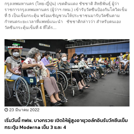
กรุงเทพมหานคร (ไทย-ญี่ปุ่น) เขตดินแดง ชัชชาติ สิทธิพันธุ์ ผู้ว่า
ราชการกรุงเทพมหานคร (ผู้ว่าฯ กทม.) เข้ารับวัคซีนป้องกันโควิดเข็ม
ที่ 5 เป็นเข็มกระตุ้น พร้อมเชิญชวนให้ประชาชนมารับวัคซีนตาม
กำหนดระยะเวลาที่แพทย์แนะนำ ชัชชาติกล่าวว่า สำหรับตนเอง
วัคซีนกระตุ้นเข็มที่ 4 ที่ได้ร...
23 มีนาคม 2022
เริ่มวันนี้ กฟผ. บางกรวย เปิดให้ผู้สูงอายุวอล์กอินรับวัคซีนเข็ม
กระตุ้น Moderna เข็ม 3 และ 4