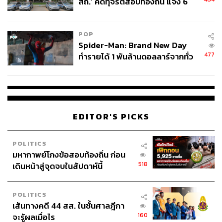
สถ.’ คดีทุจริตสอบท้องถิ่น แจ้ง 6
ข้อหาหนัก จ่อชง ป.ป.ช. 12 ส.ค. นี้
ไปกันไหม La!? จองตั๋วตอนนี้ยังทัน
POP
Spider-Man: Brand New Day
Photo: Courtesy of Michelin Guide Street Food Festival
477
ทำรายได้ 1 พันล้านดอลลาร์จากทั่ว
โลกภายใน 6 วัน
FYI
EDITOR'S PICKS
POLITICS
มหากาพย์โกงข้อสอบท้องถิ่น ก่อน
518
เดินหน้าสู่จุดจบในสัปดาห์นี้
POLITICS
เส้นทางคดี 44 สส. ในชั้นศาลฎีกา
Chocolate Tart, Mango Dessert and Bread Basket
160
จะรู้ผลเมื่อไร