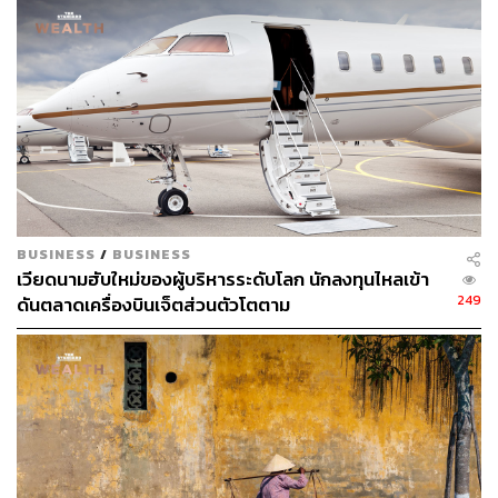
นอกจากนี้ยังมีร้านอาหารชื่อดังอื่นๆ อีกมากมาย ที่ขนทัพมา
เอาใจนักชิมโดยเฉพาะ อาทิ Man Man Unagi ที่ได้รับรางวัล
บิบ กูร์มองด์ (Bib Gourmand) เตรียมนำ Una-Don หรือข้าว
หน้าปลาไหลชื่อดังมาเสิร์ฟในงาน หรือร้านอาหารท้องถิ่น
เลื่องชื่ออย่าง New Ubin Seafood ที่ได้รับรางวัลบิบ กูร์มองด์
เช่นกัน พร้อมนำเสนอ Heart Attack Fried Rice ข้าวผัดที่ผู้คน
ต่างกล่าวขานถึง รวมไปถึงร้านอาหารสไตล์ฮอว์กเกอร์ หรือ
ร้านอาหารสไตล์ฟู้ดคอร์ตและแผงลอย แต่รสชาติไม่เป็นสอง
รองใคร เช่น Traditional Haig Road Putu Piring, 168 CMY
BUSINESS
/
BUSINESS
Satay และ Zhong Guo La Mian Xiao Long Bao
เวียดนามฮับใหม่ของผู้บริหารระดับโลก นักลงทุนไหลเข้า
249
ดันตลาดเครื่องบินเจ็ตส่วนตัวโตตาม