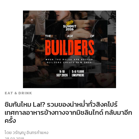
EAT & DRINK
ชิมกันไหม La!? รวมของน่าหม่ำทั่วสิงคโปร์
เทศกาลอาหารข้างทางจากมิชลินไกด์ กลับมาอีก
ครั้ง
โดย
วรัญญู อินทรกำแหง
28.03.2018