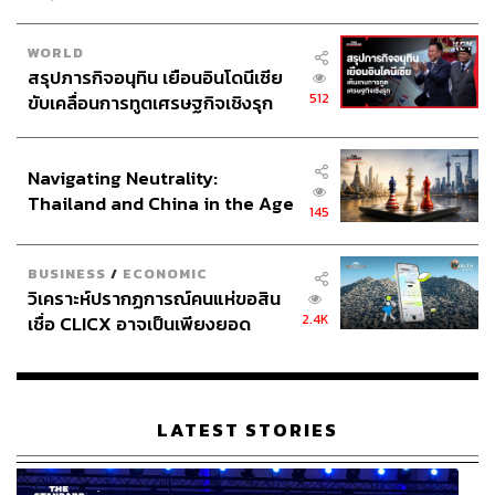
เทศกาลอาหารสตรีทฟู้ดจากมิชลินไกด์ จัด
ระหว่างวันที่ 30 มีนาคม ถึง 1 เมษายน 2561 (วัน
WORLD
สรุปภารกิจอนุทิน เยือนอินโดนีเซีย
ศุกร์ถึงวันอาทิตย์) รอบแรกเริ่มเวลา 18.00-20.00
512
ขับเคลื่อนการทูตเศรษฐกิจเชิงรุก
น. และรอบสองเริ่มเวลา 20.30-22.30 น. The
ประกาศหุ้นส่วนยุทธศาสตร์ไทย –
Coliseum ณ Resorts World Sentosa
อินโดนีเซีย
ซื้อบัตรได้ที่หน้างานหรือผ่านทางออนไลน์ เมื่อ
Navigating Neutrality:
ซื้อบัตรเข้างานขั้นต่ำในราคา 30 เหรียญ
Thailand and China in the Age
สิงคโปร์ (ประมาณ 710 บาท) ผู้ถือบัตรจะได้รับ
145
of a New Global Order
เครดิตเพื่อใช้จ่ายสำหรับค่าอาหารของร้านต่างๆ
ที่มาเข้าร่วมงานในระยะเวลา 2 ชั่วโมง
BUSINESS
/
ECONOMIC
สำหรับบัตรราคา 200 เหรียญสิงคโปร์ (ประมาณ
วิเคราะห์ปรากฏการณ์คนแห่ขอสิน
4,737 บาท) ผู้เข้าร่วมงานระดับวีไอพีจะได้ที่นั่ง
2.4K
เชื่อ CLICX อาจเป็นเพียงยอด
ในโซนวีไอพี รวมถึงแชมเปญหนึ่งแก้ว และ
ภูเขาน้ำแข็ง ของปัญหาหนี้ครัว
อาหารจากทุกร้านที่มาเปิดในงาน รวมถึงเบียร์
เรือนไทยที่ถูกซุกไว้
ไม่จำกัด ที่นั่งวีไอพีรับจำนวนเพียงแค่ 88 ที่นั่งต่อ
รอบเท่านั้น โดยเงื่อนไขอาจมีการเปลี่ยนแปลง
LATEST STORIES
ตามความเหมาะสม
ซื้อได้ผ่านช่องทางออนไลน์ที่
guide.michelin.sg/