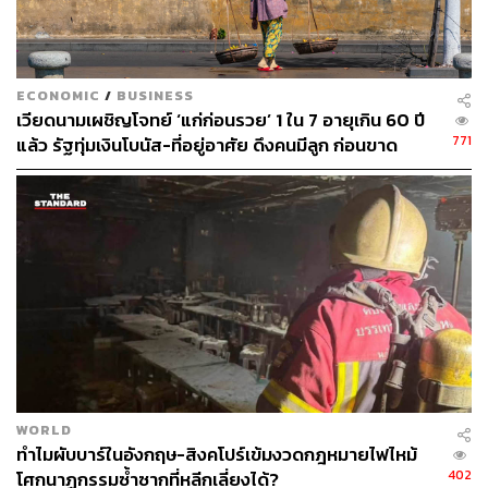
ECONOMIC
/
BUSINESS
เวียดนามเผชิญโจทย์ ‘แก่ก่อนรวย’ 1 ใน 7 อายุเกิน 60 ปี
Singapore Style Ramen Mini Bowl
771
แล้ว รัฐทุ่มเงินโบนัส-ที่อยู่อาศัย ดึงคนมีลูก ก่อนขาด
แรงงานหนุนเศรษฐกิจ
จุดเด่นของงานยังไม่จบเพียงเท่านั้น เพราะร้านอาหารดีกรีไม่
ธรรมดาที่ได้รับดาวมิชลินสามดวงอย่าง Joël Robuchon ก็
เตรียมเสิร์ฟขนมปังอบสดใหม่ และขนมหวานหลากชนิดให้ผู้
ร่วมงานได้มาลอง ในขณะที่ Song of India ร้านอาหารที่ได้
รับดาวมิชลินหนึ่งดาว จะจับคู่แป้งนานหลากชนิดคู่กับบัตเต
อร์ชิกเก้นหรือแกงไก่แบบอินเดียรสชาติเข้มข้น นอกจากนี้ยัง
มีร้านอาหารที่ได้รับรางวัลบิบ กูร์มองด์ A Noodle Story ที่จะ
มานำเสนอราเมนสไตล์สิงคโปร์
WORLD
ทำไมผับบาร์ในอังกฤษ-สิงคโปร์เข้มงวดกฎหมายไฟไหม้
402
โศกนาฏกรรมซ้ำซากที่หลีกเลี่ยงได้?