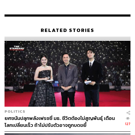
นี้คือการรวบรวมร้านอาหารรสชาติเยี่ยมจากทั่วทุกแห่งใน
สิงคโปร์มารวมกันไว้ในที่เดียว ทำให้ผู้ร่วมงานสามารถลอง
ลิ้มชิมรสอาหารได้อย่างหลากหลาย โดยที่ไม่ต้องไปรอคิว
หน้าร้านหรือจองล่วงหน้าเป็นเวลานานๆ
RELATED STORIES
POLITICS
ยศชนันปลุกพลังเฟรชชี่ มธ. ชีวิตต้องไม่สูญพันธุ์ เตือน
Una-Don ของร้าน Man Man Unagi ที่ได้รับรางวัลบิบ กูร์มอ
127
โลกเปลี่ยนเร็ว ถ้าไม่ปรับตัวอาจถูกบดขยี้
งด์