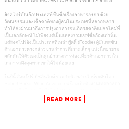
มีนาคม ถึง 1 เมษายน 2561 ณ Resorts World Sentosa
สิงคโปร์เป็นอีกประเทศที่ขึ้นชื่อเรื่องอาหารอร่อย ด้วย
วัฒนธรรมและเชื้อชาติของผู้คนในประเทศที่หลากหลาย
ทำให้ส่งผ่านมาถึงการปรุงอาหารจนเกิดรสชาติแปลกใหม่ที่
เป็นเอกลักษณ์ ไม่เพียงแต่เป็นแหล่งรวมเชฟชื่อก้องเท่านั้น
แต่สิงคโปร์ยังเป็นประเทศที่เหล่าฟู้ดดี้ (Foodie) ผู้มีแพสชัน
ด้านอาหารต่างกล่าวขานว่าการที่เกาะเล็กๆ แห่งนี้พยายาม
ผลักดันให้ตัวเองเป็นศูนย์กลางการท่องเที่ยวด้านอาหารนั้น
สามารถดึงดูดพวกเขาได้ไม่น้อยเลย
ในปีนี้ สิงคโปร์ มิชลินไกด์ ร่วมกับนิตยสารไวน์ระดับโลก
Robert Parker Wine Advocate พร้อมเปิดตัว
งานเทศกาลอา
หารสตรีทฟู้ดจากมิชลินไกด์ (Michelin Guide Street Food
Festival)
เป็นปีที่ 2 โดยงานจัดขึ้นระหว่างวันที่ 30 มีนาคม
READ MORE
ถึง 1 เมษายน 2561 ณ Resorts World Sentosa ภายในงาน
จะรวบรวมร้านอาหารจากมิชลินไกด์ สิงคโปร์ 2017 มามาก
ถึง 15 ร้าน โดยแต่ละร้านพร้อมนำเสนออาหารเลิศรสที่เลื่อง
ชื่อและหลากหลาย ตั้งแต่อาหารท้องถิ่น อาหารญี่ปุ่น ไป