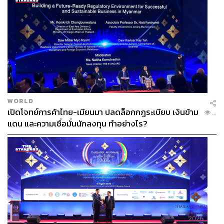
michelinstreetfoodfest2018
ตั้งแต่วันนี้เป็นต้นไป
โดยที่มีจำนวนจำกัด กรุณาซื้อตั๋วก่อนเข้างาน
ผ่านช่องทางออนไลน์
TAGS:
Singapore
Michelin Guide Street Food Festival
Michelin Guide Street Food Festival 2018
Robert Parker Wine Advocate
Singapore Michelin Guide
Resorts World Sentosa
WORLD
Man Man Unagi
Joël Robuchon
Song of India
เปิดโจทย์การค้าไทย-เมียนมา ปลดล็อกกฎระเบียบ เงินข้าม
...
BIB Gourmand
Blue Ginger
Michelin Guide
แดน และความเชื่อมั่นนักลงทุน ทำอย่างไร?
New Ubin Seafood
65