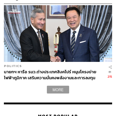
Durian Chendol ของร้าน Blue Ginger
POLITICS
ร้าน Blue Ginger หนึ่งในร้านอาหารเปอรานากันเพียงไม่กี่
นายกฯ หารือ รมว.ต่างประเทศสิงคโปร์ หนุนโครงข่าย
ร้านในสิงคโปร์ เจ้าของรางวัลบิบ กูร์มองด์ เตรียมเมนูพิเศษ
215
ไฟฟ้าภูมิภาค เสริมความมั่นคงพลังงานและการลงทุน
Durian Chendol มาให้ชิมกันในงานนี้ด้วย นี่เป็นเพียงส่วน
หนึ่งของไฮไลต์ภายในงานเทศกาลอาหารนี้เท่านั้น โดยร้าน
MORE
อาหารที่มาจัดในงานเทศกาลจะนำเสนอเมนูในราคาสุดคุ้ม
ค่า ในราคาเริ่มต้นเพียง 3 เหรียญสิงคโปร์