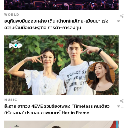
WORLD
ABOUT THE AUTHOR
อนุทินพบมินอ่องหล่าย เดินหน้าบทใหม่ไทย-เมียนมา เร่ง
...
วรัญญู อินทรกำแหง
ความร่วมมือเศรษฐกิจ การค้า-การลงทุน
นักเขียนผู้มีความสนใจในเรื่องวัฒนธรรม
อาหาร และความยั่งยืน
MUSIC
อ๊ะอาย จากวง 4EVE ร่วมร้องเพลง ‘Timeless คนเดียว
...
ที่รักเสมอ’ ประกอบภาพยนตร์ Her in Frame