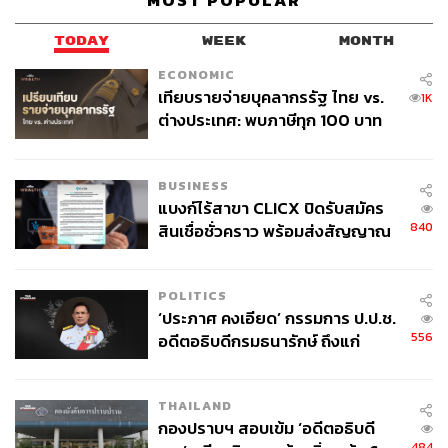
MOST POPULAR
TODAY
WEEK
MONTH
ECONOMIC
เทียบรายจ่ายบุคลากรรัฐ ไทย vs.
1K
ต่างประเทศ: พบภาษีทุก 100 บาท
ของคนไทยใช้ไปกับข้าราชการเฉียด
40 บาท
BUSINESS
แบงก์ไร้สาขา CLICX ปิดรับสมัคร
840
สินเชื่อชั่วคราว พร้อมส่งสัญญาณ
เตือนกลุ่มกู้เงินผิดวัตถุประสงค์-ให้
Heart Attack Fried Rice ข้าวผัดที่ผู้คนต่างกล่าวขานของ
ข้อมูลเท็จ เตรียมดำเนินคดีเด็ดขาด
New Ubin Seafood
POLITICS
‘ประภาศ คงเอียด’ กรรมการ ป.ป.ช.
งานเทศกาลนี้เป็นหนึ่งในงานที่จัดขึ้นเพื่อเอาใจนักท่องเที่ยว
556
อดีตอธิบดีกรมธนารักษ์ ถึงแก่
สายฟู้ดดี้ที่หลงใหลการกินและลิ้มลองอาหารแบบใหม่ๆ ใน
อนิจกรรม
แบบที่ไม่เหมือนใครระหว่างท่องเที่ยว ซึ่งแน่นอนว่าร้าน
อาหารที่คัดสรรมาในงานล้วนเต็มไปด้วยความหลากหลาย
THAILAND
แต่เปี่ยมไปด้วยเอกลักษณ์ และน่าจะทำให้หลายคนได้พบกับ
กองปราบฯ สอบเข้ม ‘อดีตอธิบดี
ประสบการณ์การกินที่น่าประทับใจแน่นอน
484