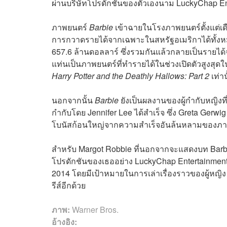
ผ่านบริษัทโปรดักชันของตัวเองนาม LuckyChap E
ภาพยนตร์
Barbie
เข้าฉายในโรงภาพยนตร์ตั้งแต่เด
การกวาดรายได้จากเฉพาะในสหรัฐอเมริกาได้ทั้งหมด
657.6 ล้านดอลลาร์ ซึ่งรวมกันแล้วกลายเป็นรายได
แท่นเป็นภาพยนตร์ที่ทำรายได้ในช่วงเปิดตัวสูงสุด
Harry Potter and the Deathly Hallows: Part 2
เท่าน
นอกจากนั้น
Barbie
ยังเป็นผลงานของผู้กำกับหญิงที
กำกับโดย Jennifer Lee ได้สำเร็จ ซึ่ง Greta Gerwi
โบนัสก้อนใหญ่จากความสำเร็จอันล้นหลามของภาพยนต
สำหรับ Margot Robbie ที่นอกจากจะแสดงบท Barbie
โปรดักชันของเธออย่าง LuckyChap Entertainment ก็ไ
2014 โดยมีเป้าหมายในการเล่าเรื่องราวของผู้หญิง 
รีส์อีกด้วย
ภาพ:
Warner Bros.
อ้างอิง: