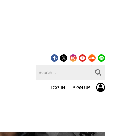
LOG IN
SIGN UP