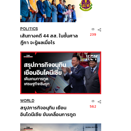
POLITICS
239
เส้นทางคดี 44 สส. ในชั้นศาล
ฎีกา จะรู้ผลเมื่อไร
WORLD
562
สรุปภารกิจอนุทิน เยือน
อินโดนีเซีย ขับเคลื่อนการทูต
เศรษฐกิจเชิงรุก ประกาศหุ้น
ส่วนยุทธศาสตร์ไทย –