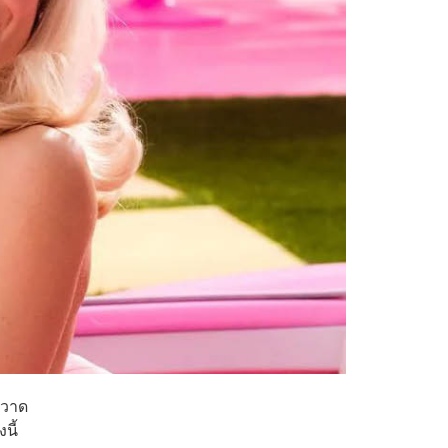
กวาด
นี้