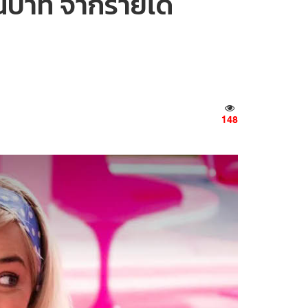
านบาท จากรายได้
148