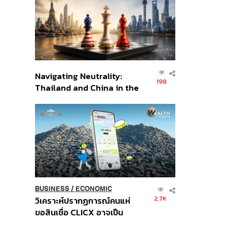
อินโดนีเซีย
Navigating Neutrality:
198
Thailand and China in the
Age of a New Global
Order
BUSINESS
/
ECONOMIC
2.7K
วิเคราะห์ปรากฏการณ์คนแห่
ขอสินเชื่อ CLICX อาจเป็น
เพียงยอดภูเขาน้ำแข็ง ของ