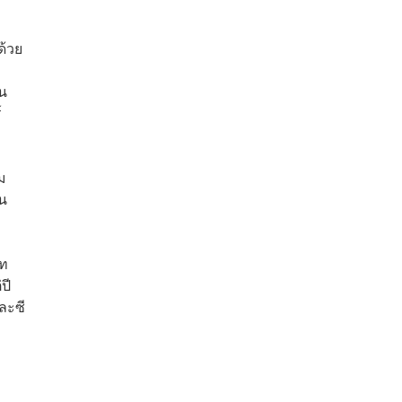
ด้วย
้น
์
วม
ิน
ัท
ปี
ละซี