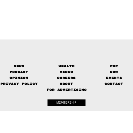
News
Wealth
Pop
Podcast
Video
Now
Opinion
Careers
Events
Privacy Policy
About
Contact
FOR ADVERTISING
MEMBERSHIP