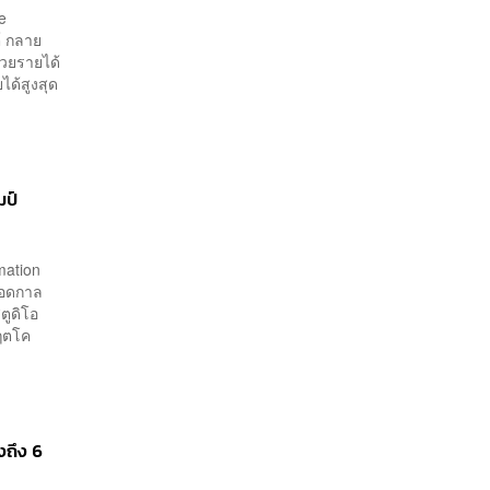
e
์ กลาย
ด้วยรายได้
ได้สูงสุด
มป์
imation
ลอดกาล
ตูดิโอ
กฤตโค
งถึง 6