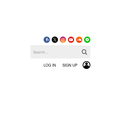
LOG IN
SIGN UP