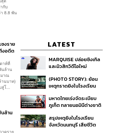
นสุด
กำกับ
า 8.8 พัน
LATEST
 แซงราย
ถึงอดีต
MARQUISE ปล่อยซิงเกิล
าห์ที่
และมิวสิกวิดีโอใหม่
พันล้าน
IRONIC ที่เสียดสีความ
ระมาณ
(PHOTO STORY): ย้อน
สัมพันธ์สุด Toxic
ล้านบาท)
เหตุกราดยิงในโรงเรียน
ู่โ...
ต่างประเทศ ที่ผู้ก่อเหตุเป็น
มหาดไทยเร่งจัดระเบียบ
นักเรียน
ภูเก็ต ทลายนอมินีต่างชาติ
คุมเจ็ตสกี สางบริษัทฮุบ
ันล้าน
สรุปเหตุยิงในโรงเรียน
ที่ดิน เคลียร์ใบอนุญาต
จังหวัดนนทบุรี เสียชีวิต
โรงแรมค้าง 7 ปี
รวม 8 ราย โฆษก ตร. เผย
กวาดราย