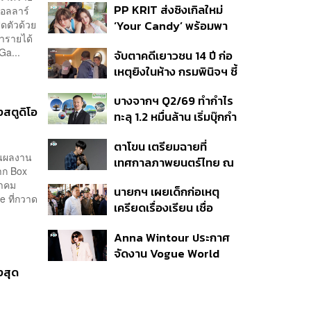
PP KRIT ส่งซิงเกิลใหม่
ดอลลาร์
ปมค้นประวัติคดีกราดยิงที่
ิดตัวด้วย
‘Your Candy’ พร้อมพา
สหรัฐฯ
ำรายได้
ต้าเหนิง และ ณิชา ร่วมมิว
Ga...
จับตาคดีเยาวชน 14 ปี ก่อ
สิกวิดีโอ
เหตุยิงในห้าง กรมพินิจฯ ชี้
ประพฤติดี-รับการรักษาต่อ
บางจากฯ Q2/69 ทำกำไร
เนื่อง ประเมินปล่อยตัว
สตูดิโอ
ทะลุ 1.2 หมื่นล้าน เริ่มบุ๊กกำ
ไร ‘SAF’ เชิงพาณิชย์ครั้ง
ตาโขน เตรียมฉายที่
แรก หนุนรายได้ครึ่งปีทะลุ
็นผลงาน
เทศกาลภาพยนตร์ไทย ณ
3.2 แสนล้าน
จาก Box
ประเทศบราซิล
วาคม
นายกฯ เผยเด็กก่อเหตุ
e ที่กวาด
เครียดเรื่องเรียน เชื่อ
เตรียมการเป็นขั้นตอน ชี้มี
Anna Wintour ประกาศ
กระสุนอีกกว่า 30 นัด หาก
จัดงาน Vogue World
ไม่จบชีวิตตัวเองอาจสูญ
2027 ที่ซานฟรานซิสโก
เสียเพิ่ม
งสุด