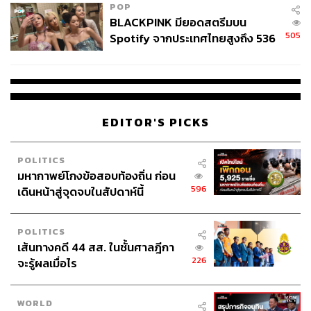
POP
BLACKPINK มียอดสตรีมบน
505
Spotify จากประเทศไทยสูงถึง 536
ล้านครั้ง ตลอด 10 ปีที่ผ่านมา
EDITOR'S PICKS
POLITICS
มหากาพย์โกงข้อสอบท้องถิ่น ก่อน
596
เดินหน้าสู่จุดจบในสัปดาห์นี้
POLITICS
เส้นทางคดี 44 สส. ในชั้นศาลฎีกา
226
จะรู้ผลเมื่อไร
WORLD