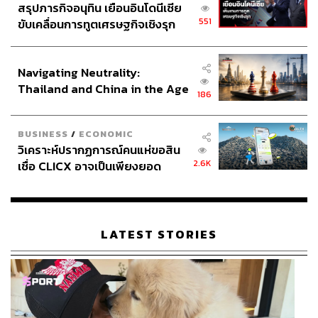
สรุปภารกิจอนุทิน เยือนอินโดนีเซีย
551
ขับเคลื่อนการทูตเศรษฐกิจเชิงรุก
ประกาศหุ้นส่วนยุทธศาสตร์ไทย –
อินโดนีเซีย
Navigating Neutrality:
Thailand and China in the Age
186
of a New Global Order
BUSINESS
/
ECONOMIC
วิเคราะห์ปรากฏการณ์คนแห่ขอสิน
2.6K
เชื่อ CLICX อาจเป็นเพียงยอด
ภูเขาน้ำแข็ง ของปัญหาหนี้ครัว
เรือนไทยที่ถูกซุกไว้
LATEST STORIES