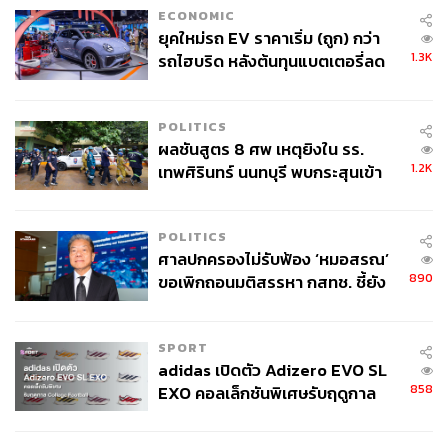
ECONOMIC
ยุคใหม่รถ EV ราคาเริ่ม (ถูก) กว่า
1.3K
รถไฮบริด หลังต้นทุนแบตเตอรี่ลด
ลง - จีนแห่บุกตลาดเกิดใหม่
POLITICS
ผลชันสูตร 8 ศพ เหตุยิงใน รร.
1.2K
เทพศิรินทร์ นนทบุรี พบกระสุนเข้า
จุดสำคัญ ‘ศีรษะ-หน้าอก’ ครูถูกยิง
4 นัด จากระยะไกล
POLITICS
ศาลปกครองไม่รับฟ้อง ‘หมอสรณ’
890
ขอเพิกถอนมติสรรหา กสทช. ชี้ยัง
ไม่ใช่ผู้เดือดร้อนเสียหาย
SPORT
adidas เปิดตัว Adizero EVO SL
858
EXO คอลเล็กชันพิเศษรับฤดูกาล
College Football