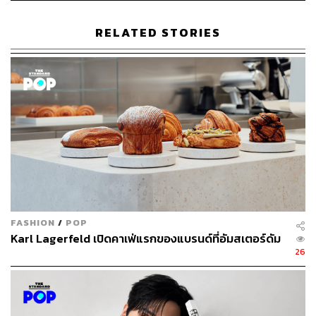
TAGS:
LVMH
Paris
Marc Jacobs
Marc Jacobs Beauty
RELATED STORIES
Coty
Kendo Brands
WHP Global
105
ABOUT THE AUTHOR
FASHION
/
POP
Karl Lagerfeld เปิดคาเฟ่แรกของแบรนด์ที่อัมสเตอร์ดัม
พิมพ์ คำภีร์
26
นักเขียนกองบรรณาธิการคัลเจอร์ สำนักข่าว
THE STANDARD