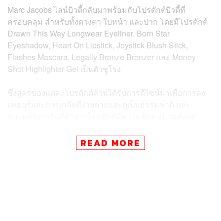
Marc Jacobs ไลน์บิวตี้กลับมาพร้อมกับโปรดักต์บิวตี้ที่
ครอบคลุม สำหรับทั้งดวงตา ใบหน้า และปาก โดยมีโปรดักต์
Drawn This Way Longwear Eyeliner, Born Star
Eyeshadow, Heart On Lipstick, Joystick Blush Stick,
Flashes Mascara, Legally Bronze Bronzer และ Money
Shot Highlighter Gel เป็นตัวชูโรง
ซึ่งสูตรของแต่ละโปรดักต์ล้วนได้รับการดีไซน์มาเพื่อการลง
เลเยอร์และการเกลี่ยที่ง่ายดายและดูเป็นธรรมชาติ และ
แบรนด์ยังการันตีด้วยว่าโปรดักต์มีความติดทนนานตั้งแต่
กลางวันถึงกลางคืน
READ MORE
Marc Jacobs เป็นผู้ลงมือออกแบบแพ็กเกจจิงเมทัลลิกของ
Marc Jacobs Beauty ด้วยตัวเองทั้งหมด และเขาก็แฝงซิก
เนเจอร์ พร้อมด้วยสัญลักษณ์อันเป็นเอกลักษณ์ของตัวเองที่
แฟนๆ จดจำได้ลงในนั้นด้วย ทั้งดอกเดซี่ ดวงดาว และหัวใจ
โดยทางแบรนด์เผยว่า โทนสีในคอลเล็กชันใหม่ของพวกเขา
คือการแสดงจุดยืนการเป็นขบถต่อความมินิมัลและเรียบง่าย