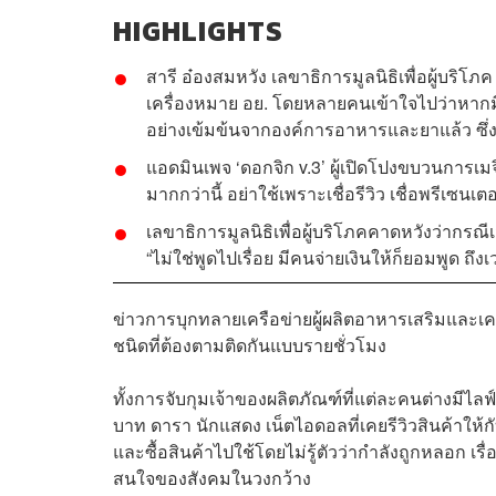
HIGHLIGHTS
สารี อ๋องสมหวัง เลขาธิการมูลนิธิเพื่อผู้บริโภค
เครื่องหมาย อย. โดยหลายคนเข้าใจไปว่าหากมี
อย่างเข้มข้นจากองค์การอาหารและยาแล้ว ซึ่งถ
แอดมินเพจ ‘ดอกจิก v.3’ ผู้เปิดโปงขบวนการเมจ
มากกว่านี้ อย่าใช้เพราะเชื่อรีวิว เชื่อพรีเซ
เลขาธิการมูลนิธิเพื่อผู้บริโภคคาดหวังว่ากรณ
“ไม่ใช่พูดไปเรื่อย มีคนจ่ายเงินให้ก็ยอมพูด ถึงเว
ข่าวการบุกทลายเครือข่ายผู้ผลิตอาหารเสริมและเครื่อง
ชนิดที่ต้องตามติดกันแบบรายชั่วโมง
ทั้งการจับกุมเจ้าของผลิตภัณฑ์ที่แต่ละคนต่างมีไล
บาท ดารา นักแสดง เน็ตไอดอลที่เคยรีวิวสินค้าให้กั
และซื้อสินค้าไปใช้โดยไม่รู้ตัวว่ากำลังถูกหลอก เรื
สนใจของสังคมในวงกว้าง