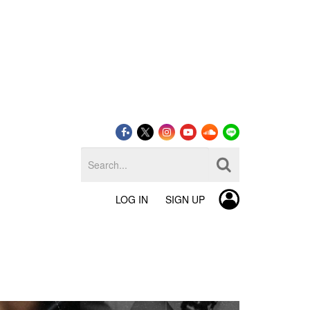
LOG IN
SIGN UP