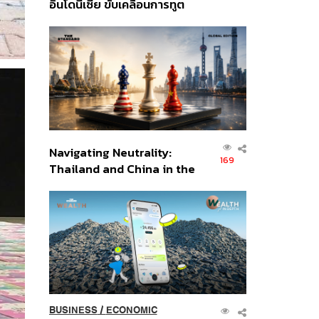
อินโดนีเซีย ขับเคลื่อนการทูต
เศรษฐกิจเชิงรุก ประกาศหุ้น
ส่วนยุทธศาสตร์ไทย –
อินโดนีเซีย
Navigating Neutrality:
169
Thailand and China in the
Age of a New Global
Order
BUSINESS
/
ECONOMIC