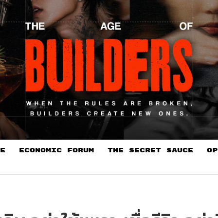
E
ECONOMIC FORUM
THE SECRET SAUCE​
OP