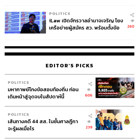
ผู้ใช้ถอดเปลี่ยนแบตเองได้ ก่อนกฎ
EU บังคับปีหน้า
POLITICS
iLaw เปิดจักรวาลอำนาจเจริญ โยง
260
เครือข่ายผู้สมัคร สว. พร้อมตั้งข้อ
สังเกตลงสมัครตรงคุณสมบัติหรือ
ไม่
EDITOR'S PICKS
POLITICS
มหากาพย์โกงข้อสอบท้องถิ่น ก่อน
606
เดินหน้าสู่จุดจบในสัปดาห์นี้
POLITICS
เส้นทางคดี 44 สส. ในชั้นศาลฎีกา
239
จะรู้ผลเมื่อไร