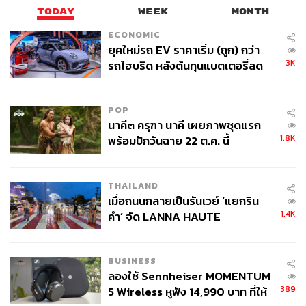
TODAY
WEEK
MONTH
ECONOMIC
ยุคใหม่รถ EV ราคาเริ่ม (ถูก) กว่า
3K
รถไฮบริด หลังต้นทุนแบตเตอรี่ลด
ลง - จีนแห่บุกตลาดเกิดใหม่
POP
นาคี๓ ครุฑา นาคี เผยภาพชุดแรก
1.8K
พร้อมปักวันฉาย 22 ต.ค. นี้
THAILAND
เมื่อถนนกลายเป็นรันเวย์ ‘แยกริน
1.4K
คำ’ จัด LANNA HAUTE
COUTURE กลางสายฝน
BUSINESS
ลองใช้ Sennheiser MOMENTUM
389
5 Wireless หูฟัง 14,990 บาท ที่ให้