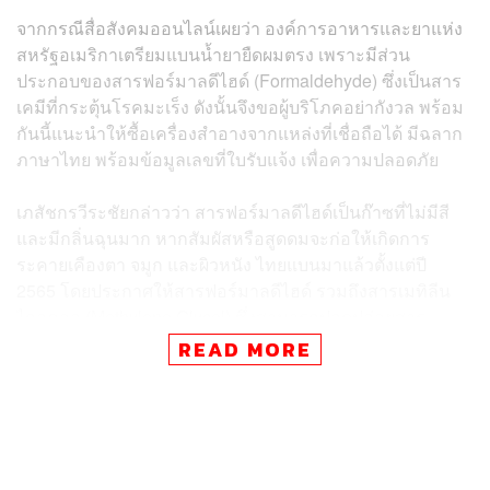
จากกรณีสื่อสังคมออนไลน์เผยว่า องค์การอาหารและยาแห่ง
สหรัฐอเมริกาเตรียมแบนน้ำยายืดผมตรง เพราะมีส่วน
ประกอบของสารฟอร์มาลดีไฮด์ (Formaldehyde) ซึ่งเป็นสาร
เคมีที่กระตุ้นโรคมะเร็ง ดังนั้นจึงขอผู้บริโภคอย่ากังวล พร้อม
กันนี้แนะนำให้ซื้อเครื่องสำอางจากแหล่งที่เชื่อถือได้ มีฉลาก
ภาษาไทย พร้อมข้อมูลเลขที่ใบรับแจ้ง เพื่อความปลอดภัย
เภสัชกรวีระชัยกล่าวว่า สารฟอร์มาลดีไฮด์เป็นก๊าซที่ไม่มีสี
และมีกลิ่นฉุนมาก หากสัมผัสหรือสูดดมจะก่อให้เกิดการ
ระคายเคืองตา จมูก และผิวหนัง ไทยแบนมาแล้วตั้งแต่ปี
2565 โดยประกาศให้สารฟอร์มาลดีไฮด์ รวมถึงสารเมทิลีน
ไกลคอล (Methylene Glycol) ซึ่งสามารถปลดปล่อยสาร
ฟอร์มาลดีไฮด์ได้ เป็นสารห้ามใช้ในเครื่องสำอาง เนื่องจาก
READ MORE
เป็นสารก่อมะเร็ง สอดคล้องกับมาตรฐานอาเซียนและยุโรป
จากข่าวดังกล่าว อย. ได้ตรวจสอบน้ำยายืดผมที่จดแจ้งแล้ว
ยืนยันไม่พบการใช้สารฟอร์มาลดีไฮด์ และเมทิลีน ไกลคอล
เป็นส่วนผสม