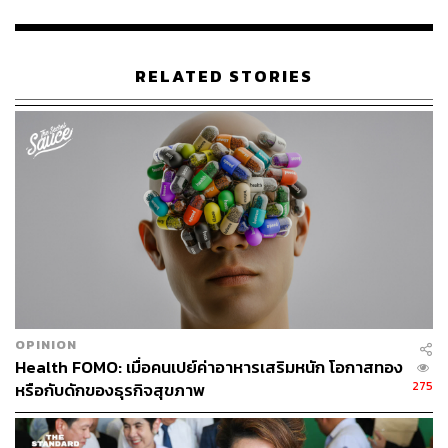
TAGS:
อย.
สารก่อมะเร็ง
สำนักงานอาหารและยา (FDA)
วีระชัย นลวชัย
ยายืดผม
RELATED STORIES
1.9K
ABOUT THE AUTHOR
THE STANDARD TEAM
OPINION
Health FOMO: เมื่อคนเปย์ค่าอาหารเสริมหนัก โอกาสทอง
กองบรรณาธิการ THE STANDARD
275
หรือกับดักของธุรกิจสุขภาพ
ABOUT THE PHOTOGRAPHER