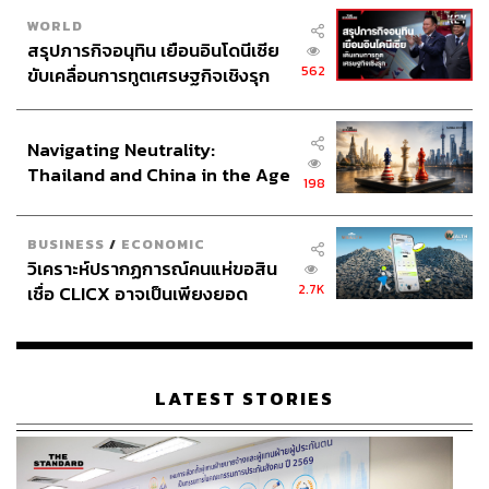
WORLD
สรุปภารกิจอนุทิน เยือนอินโดนีเซีย
562
ขับเคลื่อนการทูตเศรษฐกิจเชิงรุก
ประกาศหุ้นส่วนยุทธศาสตร์ไทย –
อินโดนีเซีย
Navigating Neutrality:
Thailand and China in the Age
198
of a New Global Order
BUSINESS
/
ECONOMIC
วิเคราะห์ปรากฏการณ์คนแห่ขอสิน
2.7K
เชื่อ CLICX อาจเป็นเพียงยอด
ภูเขาน้ำแข็ง ของปัญหาหนี้ครัว
เรือนไทยที่ถูกซุกไว้
LATEST STORIES