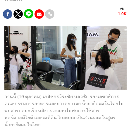
1.9K
วานนี้ (19 ตุลาคม) เภสัชกรวีระชัย นลวชัย รองเลขาธิการ
คณะกรรมการอาหารและยา (อย.) เผย น้ำยายืดผมในไทยไม่
พบสารก่อมะเร็ง หลังตรวจสอบไม่พบการใช้สาร
ฟอร์มาลดีไฮด์ และเมทิลีน ไกลคอล เป็นส่วนผสมในสูตร
น้ำยายืดผมในไทย