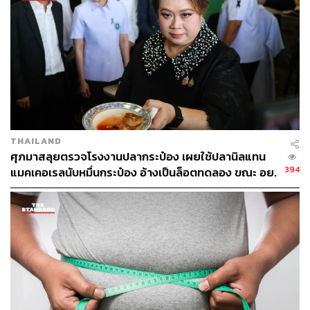
ฐานิส สุดโต
บรรณาธิการภาพ ประจำสำนักข่าว THE
STANDARD
THAILAND
ศุภมาสลุยตรวจโรงงานปลากระป๋อง เผยใช้ปลานิลแทน
394
แมคเคอเรลนับหมื่นกระป๋อง อ้างเป็นล็อตทดลอง ขณะ อย.
ชี้เข้าข่ายอาหารปลอม