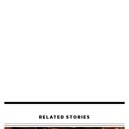
อ้างอิง:
https://ww.fashionnetwork.com/news/Louis-vuitton-o
pens-store-cafe-at-heathrow-t2,1672071.html
TAGS:
Fashion
คาเฟ่ (Cafe)
Louis Vuitton
London Heathrow Airport
242
ABOUT THE AUTHOR
RELATED STORIES
พิมพ์ คำภีร์
นักเขียนกองบรรณาธิการคัลเจอร์ สำนักข่าว