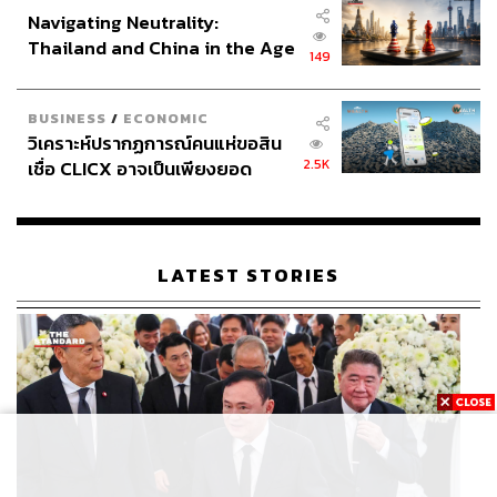
Navigating Neutrality:
Thailand and China in the Age
149
of a New Global Order
BUSINESS
/
ECONOMIC
วิเคราะห์ปรากฏการณ์คนแห่ขอสิน
2.5K
เชื่อ CLICX อาจเป็นเพียงยอด
ภูเขาน้ำแข็ง ของปัญหาหนี้ครัว
เรือนไทยที่ถูกซุกไว้
LATEST STORIES