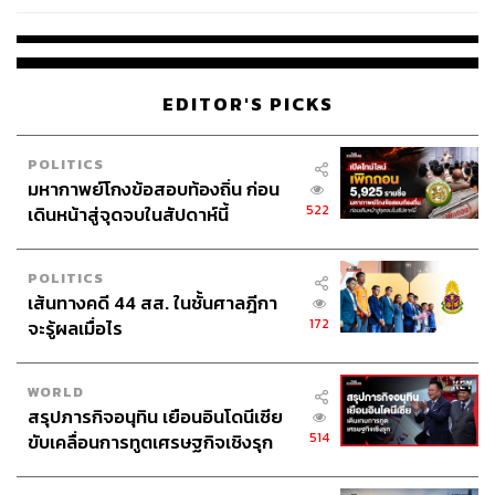
ร’ นั่งประธานศาลอุทธรณ์
EDITOR'S PICKS
POLITICS
มหากาพย์โกงข้อสอบท้องถิ่น ก่อน
522
เดินหน้าสู่จุดจบในสัปดาห์นี้
POLITICS
เส้นทางคดี 44 สส. ในชั้นศาลฎีกา
172
จะรู้ผลเมื่อไร
WORLD
สรุปภารกิจอนุทิน เยือนอินโดนีเซีย
514
ขับเคลื่อนการทูตเศรษฐกิจเชิงรุก
ประกาศหุ้นส่วนยุทธศาสตร์ไทย –
อินโดนีเซีย