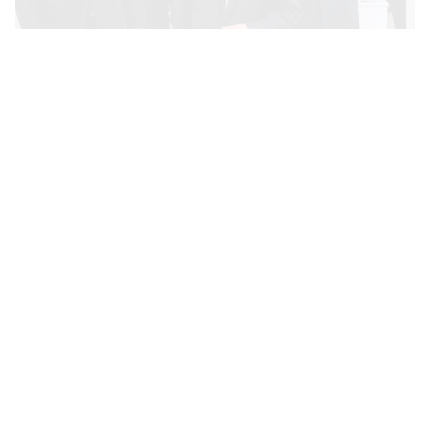
POLITICS
ทักษิณ ร่วมสวดพระอภิธรรมศพ ‘พล.ต.ท. ผ่อน’ บิดา
...
‘พักตร์พิไล ทวีสิน’ สิริอายุ 103 ปี แกนนำเพื่อไทย-บุคคล
หลากวงการร่วมอาลัย
BUSINESS
/
ECONOMIC
คลังเตรียมจำหน่ายพันธบัตรรัฐบาล ‘ออมพลัส’ รอบถัดไป
...
เร็วสุด 4 ก.ย.นี้ อาจเพิ่มสัดส่วนการขายแบบ Small Lot
First มากขึ้น