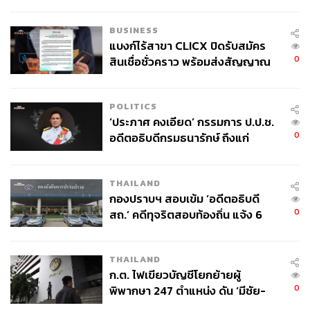
ของคนไทยใช้ไปกับข้าราชการเฉียด
40 บาท
BUSINESS
แบงก์ไร้สาขา CLICX ปิดรับสมัคร
0
สินเชื่อชั่วคราว พร้อมส่งสัญญาณ
เตือนกลุ่มกู้เงินผิดวัตถุประสงค์-ให้
ข้อมูลเท็จ เตรียมดำเนินคดีเด็ดขาด
POLITICS
‘ประภาศ คงเอียด’ กรรมการ ป.ป.ช.
0
อดีตอธิบดีกรมธนารักษ์ ถึงแก่
อนิจกรรม
THAILAND
กองปราบฯ สอบเข้ม ‘อดีตอธิบดี
0
สถ.’ คดีทุจริตสอบท้องถิ่น แจ้ง 6
ข้อหาหนัก จ่อชง ป.ป.ช. 12 ส.ค. นี้
THAILAND
ก.ต. ไฟเขียวบัญชีโยกย้ายผู้
0
พิพากษา 247 ตำแหน่ง ดัน ‘มีชัย-
สรรพวิทย์’ คุมศาลอาญา-แพ่ง ‘วิธู