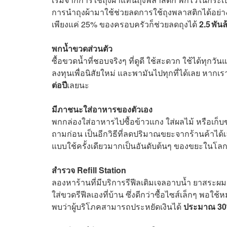
การนำถุงผ้ามาใช้ช่วยลดการใช้ถุงพลาสติกได้อย่า
เพียงแค่ 25% ของครอบครัวก็ช่วยลดถุงได้
2.5 พัน
พกน้ำขวดส่วนตัว
ซื้อขวดน้ำที่ชอบจริงๆ ที่ดูดี ใช้สะดวก ใช้ได้ทุกว
ลงทุนเพื่อนิสัยใหม่ และพามันไปทุกที่ได้เลย หา
ต่อปี
เลยนะ
มีภาชนะใส่อาหารของตัวเอง
พกกล่องใส่อาหารไปซื้อข้าวแกง ใส่ผลไม้ หรือเก็บขอ
ถามก่อน เป็นอีกวิธีที่ลดปริมาณขยะจากร้านค้าไ
แบบใช้ครั้งเดียวมากเป็นอันดับต้นๆ ของขยะในโลก
สำรวจ Refill Station
ลองหาร้านที่มีบริการรีฟีลเติมเจลอาบน้ำ ยาสระผม
ใส่ขวดรีฟีลเองที่บ้าน ซึ่งดีกว่าซื้อไซส์เล็กๆ พอใช
พบว่าผู้บริโภคสามารถประหยัดเงินได้
ประมาณ 3