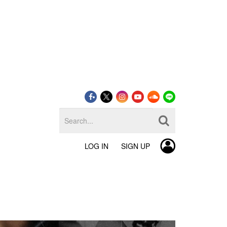
LOG IN
SIGN UP