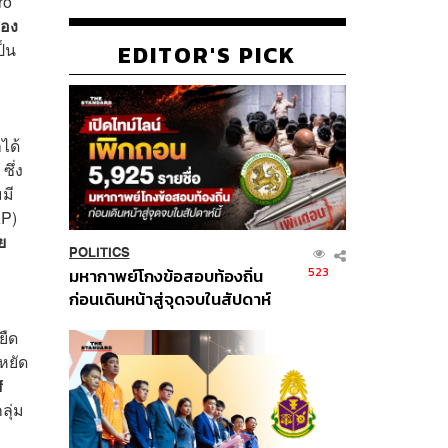
ro
สอง
ป็น
EDITOR'S PICK
ได้
ซึ่ง
มี
AP)
ย
POLITICS
523
มหากาพย์โกงข้อสอบท้องถิ่น
ก่อนเดินหน้าสู่จุดจบในสัปดาห์
นี้
ยืด
หยัด
f
ลุ่ม