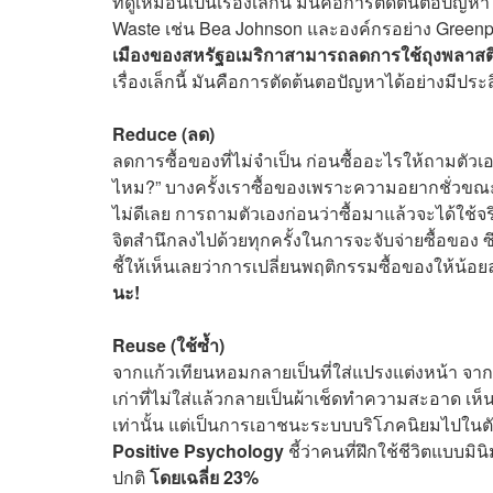
ที่ดูเหมือนเป็นเรื่องเล็กนี้ มันคือการตัดต้นตอปัญห
Waste เช่น Bea Johnson และองค์กรอย่าง Green
เมืองของสหรัฐอเมริกาสามารถลดการใช้ถุงพลาสติกใ
เรื่องเล็กนี้ มันคือการตัดต้นตอปัญหาได้อย่างมีประส
Reduce (ลด)
ลดการซื้อของที่ไม่จำเป็น ก่อนซื้ออะไรให้ถามตัวเองว
ไหม?” บางครั้งเราซื้อของเพราะความอยากชั่วขณะม
ไม่ดีเลย การถามตัวเองก่อนว่าซื้อมาแล้วจะได้ใช้
จิตสำนึกลงไปด้วยทุกครั้งในการจะจับจ่ายซื้อขอ
ชี้ให้เห็นเลยว่าการเปลี่ยนพฤติกรรมซื้อของให้น้
นะ!
Reuse (ใช้ซ้ำ)
จากแก้วเทียนหอมกลายเป็นที่ใส่แปรงแต่งหน้า จากก
เก่าที่ไม่ใส่แล้วกลายเป็นผ้าเช็ดทำความสะอาด เ
เท่านั้น แต่เป็นการเอาชนะระบบบริโภคนิยมไปในตัวด้
Positive Psychology
ชี้ว่าคนที่ฝึกใช้ชีวิตแบบมิ
ปกติ
โดยเฉลี่ย 23%