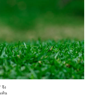
 จึง
่มต้น