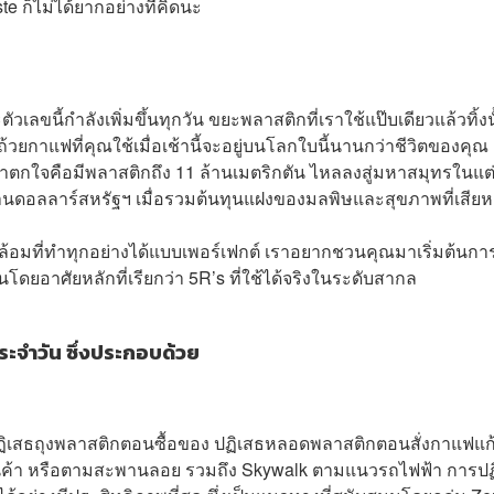
e ก็ไม่ได้ยากอย่างที่คิดนะ
วเลขนี้กำลังเพิ่มขึ้นทุกวัน ขยะพลาสติกที่เราใช้แป๊บเดียวแล้วทิ้งน
วยกาแฟที่คุณใช้เมื่อเช้านี้จะอยู่บนโลกใบนี้นานกว่าชีวิตของคุณ 
ตกใจคือมีพลาสติกถึง 11 ล้านเมตริกตัน ไหลลงสู่มหาสมุทรในแต่
้านดอลลาร์สหรัฐฯ เมื่อรวมต้นทุนแฝงของมลพิษและสุขภาพที่เสีย
งแวดล้อมที่ทำทุกอย่างได้แบบเพอร์เฟกต์ เราอยากชวนคุณมาเริ่มต้นกา
นโดยอาศัยหลักที่เรียกว่า 5R’s ที่ใช้ได้จริงในระดับสากล
ตประจำวัน ซึ่งประกอบด้วย
้จักปฏิเสธถุงพลาสติกตอนซื้อของ ปฏิเสธหลอดพลาสติกตอนสั่งกาแฟแก
ินค้า หรือตามสะพานลอย รวมถึง Skywalk ตามแนวรถไฟฟ้า การปฏ