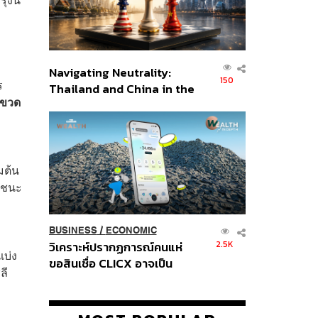
Navigating Neutrality:
150
ร
Thailand and China in the
 ขวด
Age of a New Global
Order
มต้น
ภาชนะ
BUSINESS
/
ECONOMIC
2.5K
วิเคราะห์ปรากฏการณ์คนแห่
แบ่ง
ขอสินเชื่อ CLICX อาจเป็น
ลี
เพียงยอดภูเขาน้ำแข็ง ของ
ปัญหาหนี้ครัวเรือนไทยที่ถูกซุก
ไว้