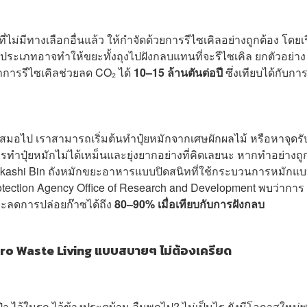
งที่ไม่มีทางเลือกอื่นแล้ว ให้กำจัดด้วยการรีไซเคิลอย่างถูกต้อง โดยเ
ดประเภทอาจทำให้ขยะทั้งถุงไปฝังกลบแทนที่จะรีไซเคิล ยกตัวอย่าง
การรีไซเคิลช่วยลด CO₂ ได้
10–15 ล้านตันต่อปี
ซึ่งเทียบได้กับกา
เสมอไป เราสามารถเริ่มต้นทำปุ๋ยหมักจากเศษผักผลไม้ หรือหาจุดร
ทำปุ๋ยหมักไม่ได้เหม็นและยุ่งยากอย่างที่คิดเลยนะ หากทำอย่างถูก
 Bokashi Bin ถังหมักขยะอาหารแบบปิดสนิทที่ใช้กระบวนการหมักแบ
rotection Agency Office of Research and Development พบว่าการ
จะลดการปล่อยก๊าซได้ถึง
80–90% เมื่อเทียบกับการฝังกลบ
ี Zero Waste Living แบบสบายๆ ไม่ต้องเครียด
 ไว้ในรถ ไว้ข้างประตูบ้าน ลืมพกไป? ไม่เป็นไร ยังมีโอกาสใหม่พรุ