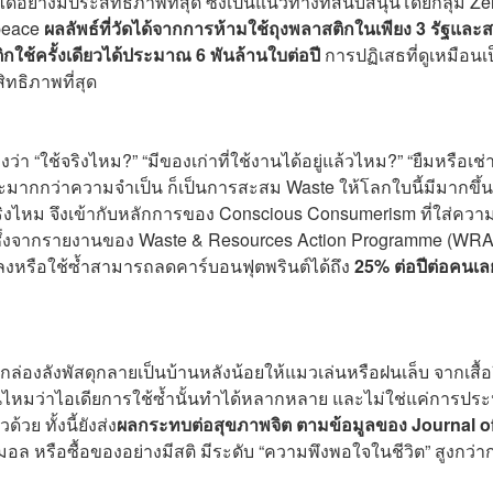
าได้อย่างมีประสิทธิภาพที่สุด ซึ่งเป็นแนวทางที่สนับสนุนโดยกลุ่ม Ze
peace
ผลลัพธ์ที่วัดได้จากการห้ามใช้ถุงพลาสติกในเพียง 3 รัฐและ
ช้ครั้งเดียวได้ประมาณ 6 พันล้านใบต่อปี
การปฏิเสธที่ดูเหมือนเ
ิทธิภาพที่สุด
่า “ใช้จริงไหม?” “มีของเก่าที่ใช้งานได้อยู่แล้วไหม?” “ยืมหรือเช่า
ากกว่าความจำเป็น ก็เป็นการสะสม Waste ให้โลกใบนี้มีมากขึ้น 
จริงไหม จึงเข้ากับหลักการของ Conscious Consumerism ที่ใส่ความ
ง ซึ่งจากรายงานของ Waste & Resources Action Programme (WR
อยลงหรือใช้ซ้ำสามารถลดคาร์บอนฟุตพรินต์ได้ถึง
25% ต่อปีต่อคนเล
ล่องลังพัสดุกลายเป็นบ้านหลังน้อยให้แมวเล่นหรือฝนเล็บ จากเสื้อ
ห็นไหมว่าไอเดียการใช้ซ้ำนั้นทำได้หลากหลาย และไม่ใช่แค่การประ
วย ทั้งนี้ยังส่ง
ผลกระทบต่อสุขภาพจิต ตามข้อมูลของ Journal o
นิมอล หรือซื้อของอย่างมีสติ มีระดับ “ความพึงพอใจในชีวิต” สูงกว่าก