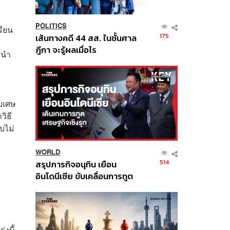
POLITICS
รียน
175
เส้นทางคดี 44 สส. ในชั้นศาล
ฎีกา จะรู้ผลเมื่อไร
รนำ
ับเศษ
วิธี
บไม่
WORLD
514
สรุปภารกิจอนุทิน เยือน
อินโดนีเซีย ขับเคลื่อนการทูต
เศรษฐกิจเชิงรุก ประกาศหุ้น
ส่วนยุทธศาสตร์ไทย –
อินโดนีเซีย
่งนี้