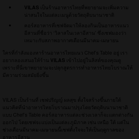
VILAS
เป็นร้านอาหารไทยที่พยายามจะเพิ่มความ
น่าสนใจในแต่ละเมนูด้วยวัตถุดิบนานาชาติ
คอร์สอาหารที่เชฟจัดมาให้ลองกินเป็นอาหารแนว
อีสานที่ชื่อว่า ‘วิลาสในเวลาอีสาน’ ซึ่งเชฟมองว่า
เหมาะกับสภาพอากาศเดือนมีนาคม-เมษายน
ใครที่กำลังมองหาร้านอาหารไทยแนว Chef’s Table อยู่ เรา
อยากลองเสนอให้ร้าน
VILAS
เข้าไปอยู่ในลิสต์ของคุณดู
เพราะที่นี่เขาพยายามจะปลุกสูตรการทำอาหารไทยโบราณให้
มีความร่วมสมัยยิ่งขึ้น
VILAS เป็นร้านที่ เชฟปริญญ์ ผลสุข ตั้งใจสร้างขึ้นภายใต้
แนวคิดที่นำอาหารไทยโบราณมาปรุงโดยวัตถุดิบนานาชาติ
แบบ Chef’s Table คอร์สอาหารแต่ละช่วงเวลาก็จะแตกต่างกัน
ออกไป โดยเชฟจะแบ่งเป็นแต่ละภูมิภาค เช่น เหนือ ใต้ แต่ใน
ช่วงเดือนมีนาคม-เมษายนนี้เชฟตั้งใจจะให้เป็นฤดูกาลของ
อาหารอีสาน