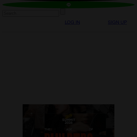
LOG IN
SIGN UP