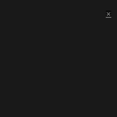
×
×
×
☰