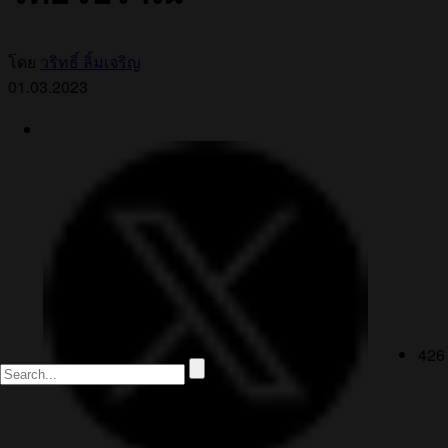
โดย
วริทธิ์ ลิ้มเจริญ
01.03.2023
426