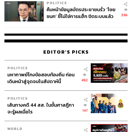
POLITICS
คืบหน้าข้อมูลบัตรประชาชนรั่ว ‘ไชย
336
ชนก’ ชี้ไม่ใช่การแฮ็ก ปิดระบบแล้ว
พบต้นตอจาก IP เดียว
EDITOR'S PICKS
POLITICS
มหากาพย์โกงข้อสอบท้องถิ่น ก่อน
492
เดินหน้าสู่จุดจบในสัปดาห์นี้
POLITICS
เส้นทางคดี 44 สส. ในชั้นศาลฎีกา
147
จะรู้ผลเมื่อไร
หลังจากปรับสมดุลกายใจเรียบร้อยแล้ว ในช่วงค่ำจะเป็นเวลา
ของ Welcome Dinner มื้อพิเศษในรูปแบบ Long Table ที่ชวน
WORLD