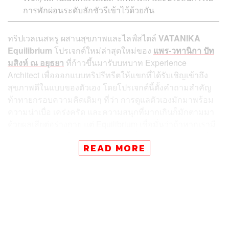
การพักผ่อนระดับลักชัวรีเข้าไว้ด้วยกัน
ทริปเวลเนสหรู ผสานสุขภาพและไลฟ์สไตล์
VATANIKA
Equilibrium
โปรเจกต์ใหม่ล่าสุดใหม่ของ
แพร-วทานิกา ปัท
มสิงห์ ณ อยุธยา
ที่ก้าวขึ้นมารับบทบาท Experience
Architect เพื่อออกแบบทริปรีทรีตให้แขกที่ได้รับเชิญเข้าถึง
สุขภาพดีในแบบของตัวเอง โดยโปรเจกต์นี้ตั้งคำถามสำคัญ
ท้าทายกรอบความคิดเดิมๆ ที่ว่า การดูแลตัวเองมักมาพร้อม
ความน่าเบื่อ เคร่งครัด และความสนุกที่มากเกินก็มักตามมา
ด้วยผลเสียต่อร่างกาย แต่ Equilibrium เชื่อมั่นว่าถ้าหากเรามี
วินัย ความรื่นรมย์ และอายุที่ยืนยาว ก็สามารถหลอมรวมเป็น
READ MORE
ส่วนหนึ่งของไลฟ์สไตล์ได้ สอดรับกับแนวคิดประจำทริปอย่าง
It’s not how you live your life, it’s how
well you live your life.