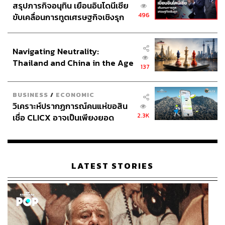
ดื่มด่ำอาหารรสเลิศและเครื่องดื่มรสดี เคล้าคลอไปกับเสียง
สรุปภารกิจอนุทิน เยือนอินโดนีเซีย
ดนตรีท่ามกลางบรรยากาศบนลายัน เรสซิเดนซ์ พร้อมเต็มอิ่ม
496
ขับเคลื่อนการทูตเศรษฐกิจเชิงรุก
กับการแสดง Live entertainment ที่เข้ามาช่วยเติมเต็มค่ำคืน
ประกาศหุ้นส่วนยุทธศาสตร์ไทย –
แรกได้อย่างน่าประทับใจ ก่อนจะส่งทุกคนเข้านอนเพื่อพัก
อินโดนีเซีย
ผ่อนอย่างเต็มอิ่ม
Navigating Neutrality:
Thailand and China in the Age
137
of a New Global Order
BUSINESS
/
ECONOMIC
วิเคราะห์ปรากฏการณ์คนแห่ขอสิน
2.3K
เชื่อ CLICX อาจเป็นเพียงยอด
ภูเขาน้ำแข็ง ของปัญหาหนี้ครัว
เรือนไทยที่ถูกซุกไว้
LATEST STORIES