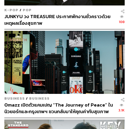
K-POP
/
POP
JUNKYU วง TREASURE ประกาศพักงานชั่วคราวด้วย
108
เหตุผลเรื่องสุขภาพ
The Experience
ตลอดทั้งทริปนี้ กิจวัตรประจำวันของแต่ละบุคคลถูกออกแบบ
มาเพื่อปรนนิบัติผู้มาเยือนอย่างเป็นลำดับขั้นตอน ผสาน
ศาสตร์แห่งความผ่อนคลายและเทคโนโลยีการฟื้นฟูเข้าด้วย
BUSINESS
/
BUSINESS
กันได้อย่างไร้รอยต่อ
Omazz เปิดตัวแคมเปญ “The Journey of Peace” ใน
3.1K
นิวยอร์กและกรุงเทพฯ ชวนกลับมาให้คุณค่ากับสุขภาพ
ทันทีที่เดินทางมาถึง ทริปนี้พร้อมต้อนรับทุกคนด้วยการปลด
และความสงบ
ล็อกความเหนื่อยล้าสะสมด้วยศาสตร์แห่งความสงบ ผ่าน