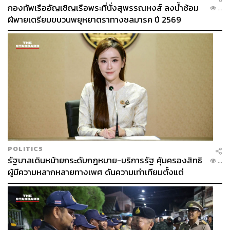
อยากแวะมาทำทรีตเมนต์สั้นๆ แล้วออกไปเที่ยวต่อก็ไม่มี
กองทัพเรืออัญเชิญเรือพระที่นั่งสุพรรณหงส์ ลงน้ำซ้อม
...
ปัญหา โดยมีทีมแพทย์คอยดูแลเฉพาะบุคคล ตั้งแต่การตรวจ
ฝีพายเตรียมขบวนพยุหยาตราทางชลมารค ปี 2569
วิเคราะห์สภาพผิวหน้าอย่างเจาะลึก การเข้าเครื่องบำบัดด้วย
ออกซิเจนความดันสูง (Hyperbaric Chamber) และการลงแช่
ในบ่อน้ำร้อน น้ำเย็นบำบัดเพื่อคลายกล้ามเนื้ออย่างถูกวิธี
POLITICS
รัฐบาลเดินหน้ายกระดับกฎหมาย-บริการรัฐ คุ้มครองสิทธิ
...
ผู้มีความหลากหลายทางเพศ ดันความเท่าเทียมตั้งแต่
หลักสูตรในห้องเรียนถึงที่ทำงาน