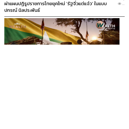
ผ่าแผนปฏิรูปราชการไทยยุคใหม่ ‘รัฐจิ๋วแต่แจ๋ว’ ในแบบ
...
ปกรณ์ นิลประพันธ์
ECONOMIC
/
BUSINESS
อ่านเกม ‘มิน อ่อง หล่าย’ เยือนไทย ทำไมเมียนมายังเป็น
...
ตลาดที่ไทยทิ้งไม่ได้ ในวันที่ค่าเงินตก ทุนสำรองต่ำ