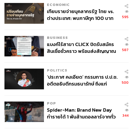
ECONOMIC
เทียบรายจ่ายบุคลากรรัฐ ไทย vs.
595
ต่างประเทศ: พบภาษีทุก 100 บาท
ของคนไทยใช้ไปกับข้าราชการเฉียด
40 บาท
BUSINESS
แบงก์ไร้สาขา CLICX ปิดรับสมัคร
587
สินเชื่อชั่วคราว พร้อมส่งสัญญาณ
เตือนกลุ่มกู้เงินผิดวัตถุประสงค์-ให้
ข้อมูลเท็จ เตรียมดำเนินคดีเด็ดขาด
POLITICS
‘ประภาศ คงเอียด’ กรรมการ ป.ป.ช.
500
อดีตอธิบดีกรมธนารักษ์ ถึงแก่
อนิจกรรม
POP
Spider-Man: Brand New Day
344
ทำรายได้ 1 พันล้านดอลลาร์จากทั่ว
โลกภายใน 6 วัน