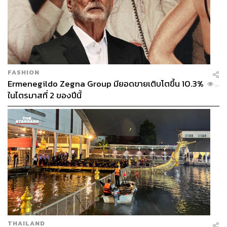
FASHION
Ermenegildo Zegna Group มียอดขายเติบโตขึ้น 10.3%
...
ในไตรมาสที่ 2 ของปีนี้
เริ่มต้นเช้าวันใหม่ตั้งแต่เวลา 07.00 น. ด้วยโปรแกรมการดูแล
สุขภาพกายและใจแบบเฉพาะบุคคล ยกระดับการฟื้นฟูสู่
วิทยาศาสตร์การแพทย์ที่แม่นยำผ่านศูนย์เวลเนสอย่าง Layan
Life by Anantara ซึ่งที่นี่เป็นศูนย์เวลเนสแบบจริงจังที่ค่อนข้าง
ครบครันมาก ทั้งเรื่องเครื่องมือ โปรแกรม และทีมผู้
เชี่ยวชาญ แต่ทลายกรอบความยุ่งยากเพราะทุกคนไม่จำเป็น
ต้องใช้เวลาที่นี่นานๆ ใครมีเวลาแค่ไหนก็เลือกทำแค่นั้น หรือ
THAILAND