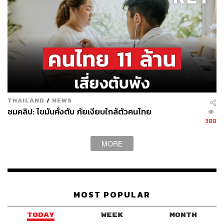
กิจกรรม Sound Healing จากคริสตัลโบว์ลมาช่วยบำบัด ต่อ
ด้วยกิจกรรมเวิร์กชอปปรุงเครื่องหอมเฉพาะบุคคลเพื่อสร้าง
กลิ่นบำบัดเฉพาะตัว การนวดผ่อนคลายกล้ามเนื้อ และปิดท้าย
ด้วยการดริปวิตามินเพื่อรีเซตร่างกายและเติมพลังงานจาก
ภายในสู่ภายนอก
THAILAND
/
NEWS
ชมคลิป: ไขมันคั่งตับ ภัยเงียบใกล้ตัวคนไทย
388
MORE
MOST POPULAR
TODAY
WEEK
MONTH