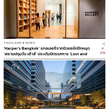
THAILAND
/
NEWS
‘Harper’s Bangkok’ แกลเลอรีจากนิวยอร์กปักหมุด
ด้านในแบ่งออกเป็น 4 โซนหลัก เริ่มตั้งแต่ ‘Van Gogh’s Bed
270
‘สยามปทุมวัน เฮ้าส์’ ประเดิมนิทรรศการ ‘Lost and
Room’ จำลองห้องนอนของแวนโก๊ะ ซึ่งเป็นสถานที่ที่เขา
Found’ ของ ‘Joel Mesler’ ครั้งแรกในอาเซียน
สร้างผลงานออกมามากที่สุดในช่วงปี 1880-1890
[Advertorial]
ต่อมาเป็นไฮไลต์ ‘Gallery Hall’ ห้องฉายภาพวาดลงบนพื้น
และกำแพงขนาดยักษ์ ให้เราเดินชมงานศิลปะที่ห้อมล้อมได้
อย่างใกล้ชิดเต็มตา เราชอบที่มีเพลงคลาสสิกเปิดบรรเลงด้วย
ทุกคนจะมีเวลาสุนทรีและดื่มด่ำไปกับบรรยากาศได้อย่างเต็ม
ที่กว่า 40-45 นาที