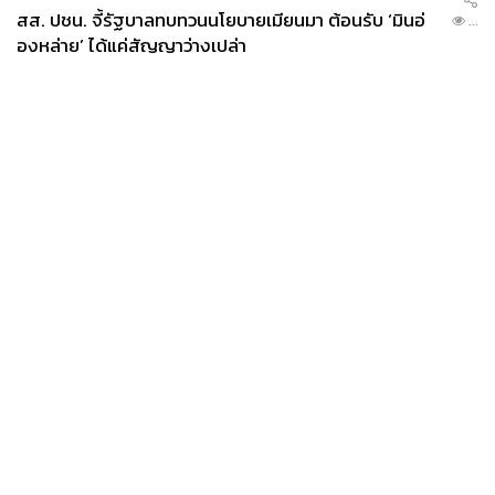
สส. ปชน. จี้รัฐบาลทบทวนนโยบายเมียนมา ต้อนรับ ‘มินอ่
...
1.2K
องหล่าย’ ได้แค่สัญญาว่างเปล่า
ABOUT THE AUTHOR
เกณิกา รวยธนพานิช
นักเขียนผู้ชื่นชอบการพูดคุยเรื่องวัฒนธรรม
อาหาร งานศิลปะ และการวิ่งมาราธอน
News
Wealth
Pop
Podcast
Video
Now
Opinion
Careers
Events
Privacy
About
Contact
Policy
FOR
ADVERTISING
MEMBERSHIP