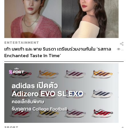
ENTERTAINMENT
เก้า นพเก้า และ พาย รินรดา เตรียมร่วมงานกันใน ‘รสกาล
โซนสุดท้ายมีหลายกิจกรรม เริ่มจาก ‘Letter to Theo’ ห้อง
...
Enchanted Taste In Time’
จดหมายถึงน้องชายสุดที่รักของแวนโก๊ะ ‘Drawing Room’
ห้องสอนวาดภาพสไตล์แวนโก๊ะ ใช้เวลารอบละ 10 นาที
‘Art Class’ เวิร์กช็อปสอนวาดภาพอย่างจริงจัง มีค่าใช้จ่าย
1,299 บาทต่อคน ใช้เวลาประมาณ 60-90 นาที และ ‘AI
Interactive Room’ ห้องที่จะเปลี่ยนรูปถ่ายคุณให้กลายเป็น
ภาพวาดสไตล์แวนโก๊ะ มีค่าใช้จ่าย 250 บาท
SPORT