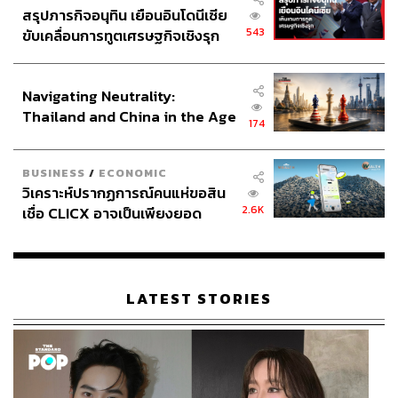
สรุปภารกิจอนุทิน เยือนอินโดนีเซีย
543
ขับเคลื่อนการทูตเศรษฐกิจเชิงรุก
ประกาศหุ้นส่วนยุทธศาสตร์ไทย –
อินโดนีเซีย
Navigating Neutrality:
Thailand and China in the Age
174
of a New Global Order
BUSINESS
/
ECONOMIC
วิเคราะห์ปรากฏการณ์คนแห่ขอสิน
2.6K
เชื่อ CLICX อาจเป็นเพียงยอด
ภูเขาน้ำแข็ง ของปัญหาหนี้ครัว
เรือนไทยที่ถูกซุกไว้
LATEST STORIES