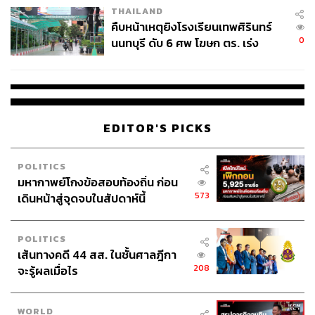
THAILAND
คืบหน้าเหตุยิงโรงเรียนเทพศิรินทร์
0
นนทบุรี ดับ 6 ศพ โฆษก ตร. เร่ง
สอบปมขโมยปืนปู่ก่อเหตุ
EDITOR'S PICKS
POLITICS
มหากาพย์โกงข้อสอบท้องถิ่น ก่อน
573
เดินหน้าสู่จุดจบในสัปดาห์นี้
POLITICS
เส้นทางคดี 44 สส. ในชั้นศาลฎีกา
208
จะรู้ผลเมื่อไร
WORLD