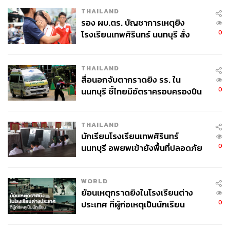
THAILAND
รอง ผบ.ตร. บัญชาการเหตุยิง
0
โรงเรียนเทพศิรินทร์ นนทบุรี สั่ง
ค้นหา 2 รอบยืนยันไร้คนติดค้าง พบ
ศพปู่-ย่าที่บ้านพักผู้ก่อเหตุ
THAILAND
สื่อนอกจับตากราดยิง รร. ใน
0
นนทบุรี ชี้ไทยมีอัตราครอบครองปืน
สูงในระดับต้นของภูมิภาค
‘Van Gogh Old Town’ เป็นโซนจำลองเมืองที่ได้แรงบันดาล
THAILAND
ใจมาจากผลงานต่างๆ ของแวนโก๊ะ เช่น Wheat Fields,
นักเรียนโรงเรียนเทพศิรินทร์
Starry Night, Sunflowers หรือ Yellow House และยังมีป๊อ
0
นนทบุรี อพยพเข้ายังพื้นที่ปลอดภัย
ปอัพคาเฟ่โดย After You มาเปิดพร้อมเมนูพิเศษ อาทิ
Iced
ชั่วคราว หลังเหตุใช้อาวุธปืนภายใน
Horlicks (135 บาท)
เครื่องดื่มมอลต์ที่ได้แรงบันดาลใจมา
โรงเรียนคลี่คลาย
จากภาพวาด Wheat Fields with Crows
WORLD
ย้อนเหตุกราดยิงในโรงเรียนต่าง
0
ประเทศ ที่ผู้ก่อเหตุเป็นนักเรียน