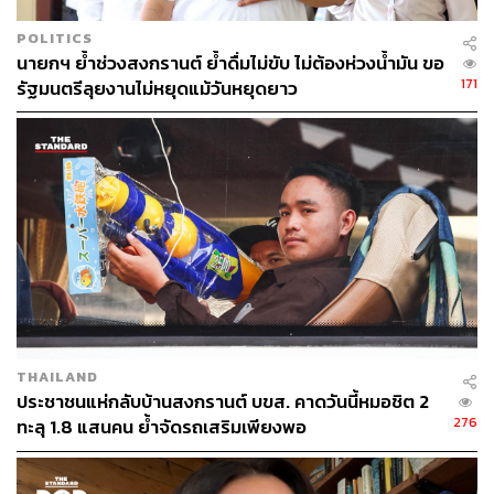
POLITICS
นายกฯ ย้ำช่วงสงกรานต์ ย้ำดื่มไม่ขับ ไม่ต้องห่วงน้ำมัน ขอ
171
รัฐมนตรีลุยงานไม่หยุดแม้วันหยุดยาว
เดือนสิงหาคม 2567
วันแม่แห่งชาติ
หยุด 3 วัน
THAILAND
วันเสาร์ที่ 10 สิงหาคม 2567
(วันหยุดสุดสัปดาห์)
ประชาชนแห่กลับบ้านสงกรานต์ บขส. คาดวันนี้หมอชิต 2
วันอาทิตย์ที่ 11 สิงหาคม 2567
(วันหยุดสุดสัปดาห์)
276
ทะลุ 1.8 แสนคน ย้ำจัดรถเสริมเพียงพอ
วันจันทร์ที่ 12 สิงหาคม 2567 (วันแม่แห่งชาติ)