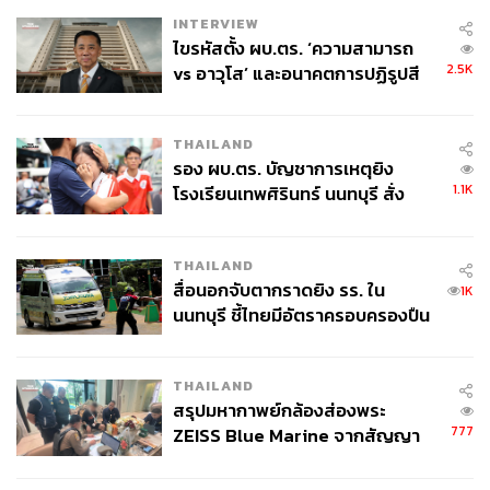
INTERVIEW
เดือนกันยายน 2567
ไขรหัสตั้ง ผบ.ตร. ‘ความสามารถ
ไม่มีวันหยุด
2.5K
vs อาวุโส’ และอนาคตการปฏิรูปสี
กากี กับ พล.ต.อ. เอก อังสนานนท์
THAILAND
รอง ผบ.ตร. บัญชาการเหตุยิง
1.1K
โรงเรียนเทพศิรินทร์ นนทบุรี สั่ง
ค้นหา 2 รอบยืนยันไร้คนติดค้าง พบ
ศพปู่-ย่าที่บ้านพักผู้ก่อเหตุ
THAILAND
สื่อนอกจับตากราดยิง รร. ใน
1K
นนทบุรี ชี้ไทยมีอัตราครอบครองปืน
สูงในระดับต้นของภูมิภาค
THAILAND
สรุปมหากาพย์กล้องส่องพระ
777
ZEISS Blue Marine จากสัญญา
ผลิต 8.3 ล้าน สู่ข้อพิพาท ‘มา
เวลล์ฯ’ ฟ้อง ‘โทน บางแค’ ผิดนัด