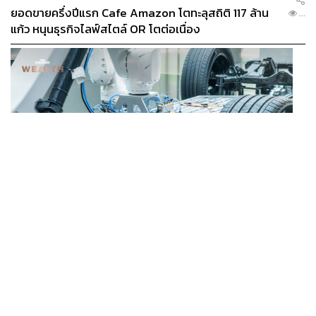
วันเสาร์ที่ 7 ธันวาคม 2567
(วันหยุดสุดสัปดาห์)
ยอดขายครึ่งปีแรก Cafe Amazon โตทะลุสถิติ 117 ล้าน
...
วันอาทิตย์ที่ 8 ธันวาคม 2567
(วันหยุดสุดสัปดาห์)
แก้ว หนุนธุรกิจไลฟ์สไตล์ OR โตต่อเนื่อง
วันจันทร์ที่ 9 ธันวาคม 2567 (ลาเพิ่ม)
วันอังคารที่ 10 ธันวาคม 2567 (วันรัฐธรรมนูญ)
BUSINESS
/
ECONOMIC
‘เอกนิติ’ เล็งงัดมาตรการใหม่ ลดภาษีสรรพสามิต หวังดึง
...
ผู้ผลิต EV มาตั้งโรงงานในไทย