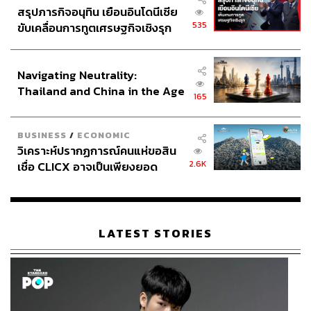
สรุปภารกิจอนุทิน เยือนอินโดนีเซีย
535
ขับเคลื่อนการทูตเศรษฐกิจเชิงรุก
ประกาศหุ้นส่วนยุทธศาสตร์ไทย –
อินโดนีเซีย
Navigating Neutrality:
Thailand and China in the Age
165
of a New Global Order
BUSINESS
/
ECONOMIC
วิเคราะห์ปรากฏการณ์คนแห่ขอสิน
2.6K
เชื่อ CLICX อาจเป็นเพียงยอด
ภูเขาน้ำแข็ง ของปัญหาหนี้ครัว
เรือนไทยที่ถูกซุกไว้
LATEST STORIES
วันปิยมหาราช
หยุด 5 วัน