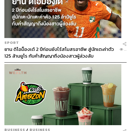
SPORT
ยาน ดิโอม็องเด้ 2 ปีก่อนยังไร้สโมสรอาชีพ สู่นักเตะค่าตัว
...
125 ล้านยูโร กับคำสัญญาถึงน้องสาวผู้ล่วงลับ
เดือนธันวาคม 2567
วันพ่อแห่งชาติ, วันรัฐธรรมนูญ
หยุด 4 วัน ลาเพิ่ม 2 วัน ได้ 6 วัน
ติด
วัน
พฤหัสบดี
ที่ 5 ธันวาคม 2567 (วันพ่อแห่งชาติ)
วันศุกร์ที่ 6 ธันวาคม 2567 (ลาเพิ่ม)
BUSINESS
/
BUSINESS