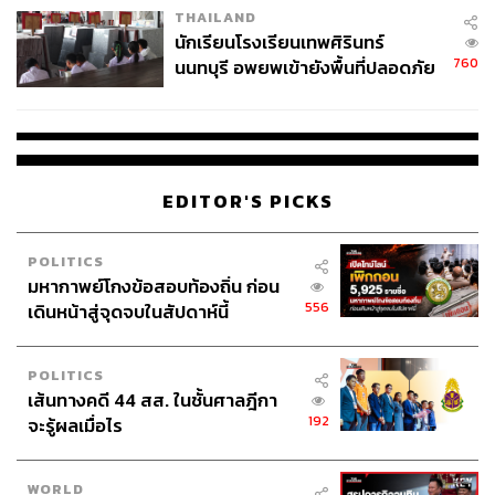
THAILAND
จ่ายหนี้-แอบระบุแบรนด์
นักเรียนโรงเรียนเทพศิรินทร์
760
นนทบุรี อพยพเข้ายังพื้นที่ปลอดภัย
ชั่วคราว หลังเหตุใช้อาวุธปืนภายใน
โรงเรียนคลี่คลาย
เดือนตุลาคม 2567
วันคล้ายวันสวรรคต รัชกาลที่ 9
EDITOR'S PICKS
หยุด 3 วัน
วันเสาร์ที่ 12 ตุลาคม 25
67
(วันหยุดสุดสัปดาห์)
POLITICS
มหากาพย์โกงข้อสอบท้องถิ่น ก่อน
วันอาทิตย์ที่ 13 ตุลาคม 25
67
(วันคล้ายวันสวรรคต
556
เดินหน้าสู่จุดจบในสัปดาห์นี้
รัชกาลที่ 9)
วันจันทร์ที่ 14 ตุลาคม 25
67
(วันหยุดชดเชยวันคล้ายวัน
POLITICS
สวรรคต
รัชกาลที่ 9
)
เส้นทางคดี 44 สส. ในชั้นศาลฎีกา
192
จะรู้ผลเมื่อไร
WORLD