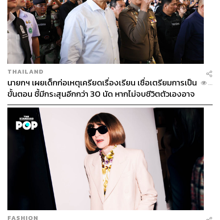
เพราะฉะนั้นถ้าเขาอยากให้หน้าดูดีขึ้นแล้วระยะยาวไม่
เสื่อมโทรมลงเร็ว มิติอื่นเขาก็ดูด้วย แต่ว่าวันนี้หมอจะช่วยมิติ
ที่เราทำได้เลย ผลบางอย่างมันอาจจะเห็นเลย บางอย่างก็อาจ
จะต้องรอหน่อย และการบำรุงเนี่ย สำคัญมากๆ นะคะในทุกๆ
วัน หมอจะมีตัวช่วยในแง่ที่ว่าเรามาทำเป็นครั้งคราว เพราะ
THAILAND
นายกฯ เผยเด็กก่อเหตุเครียดเรื่องเรียน เชื่อเตรียมการเป็น
บางอย่างบำรุงทำไม่ได้ เดี๋ยวนี้ก็มีเครื่องเยอะแยะมากมาย ที่
...
ขั้นตอน ชี้มีกระสุนอีกกว่า 30 นัด หากไม่จบชีวิตตัวเองอาจ
ช่วยยกชั้นลึกด้วย ชั้นตื้นด้วย การเติมเต็มบางอย่าง หรือการก
สูญเสียเพิ่ม
ระตุ้นพวกคอลลาเจน อิลาสตินต่างๆ
บางคนก็มาแบบพี่ไม่อยากทำอะไรเยอะ ไม่อยากให้คนเห็น
เปลี่ยนอะไรเยอะ แต่อยากแค่ดูดีขึ้น ก็เริ่มจากการทำเครื่อง
ก่อนค่ะ แต่สุดท้ายก็คือครบทุกอย่างที่คลินิกมีแล้วเขาก็แฮปปี้
มาก แล้วก็บอกว่า ไม่รู้มาไกลกันได้ขนาดนี้ จากจุดเริ่มต้น
คือไม่ได้อยากทำอะไรมาก
ก็สนุกดี รู้สึกมีความสุขกับการที่เราได้เห็นเขาสวยขึ้นในทุกๆ
ครั้งที่เจอกัน มันก็เหมือนฮีลใจเราด้วย เพราะเราก็อยากให้
FASHION