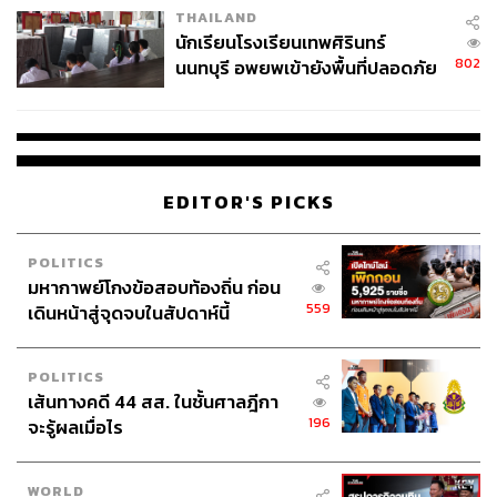
ว่าลอง Consult หลายๆ ที่ดูก่อน ก็จะปลอดภัยกับทุกๆ ฝ่าย
THAILAND
จ่ายหนี้-แอบระบุแบรนด์
มากกว่า
นักเรียนโรงเรียนเทพศิรินทร์
802
นนทบุรี อพยพเข้ายังพื้นที่ปลอดภัย
ชั่วคราว หลังเหตุใช้อาวุธปืนภายใน
โรงเรียนคลี่คลาย
EDITOR'S PICKS
POLITICS
มหากาพย์โกงข้อสอบท้องถิ่น ก่อน
559
เดินหน้าสู่จุดจบในสัปดาห์นี้
POLITICS
เส้นทางคดี 44 สส. ในชั้นศาลฎีกา
196
จะรู้ผลเมื่อไร
อย่างที่หมอแพรบอกว่า สวยเรากับสวยเขาก็ไม่เหมือน
กัน อยากรู้ว่านิยามความสวยในแบบของหมอแพรคือ
WORLD