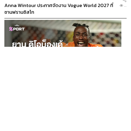
เขาดูดี เขาก็มาบอกเราว่า ขอบคุณนะที่เราทำให้เขาดูดีขึ้น
Anna Wintour ประกาศจัดงาน Vogue World 2027 ที่
...
ก็มีความสุขไปด้วยกันค่ะ
ซานฟรานซิสโก
โดยส่วนตัวแล้ว หมอแพรชอบทำดูแลตัวเองอย่างไร
เป็นพิเศษ
หมอแพร:
หมอเป็นคนชอบบำรุงอยู่แล้ว แต่สิ่งที่บำรุงทำไม่ได้
ก็คือหัตถการบางอย่าง เช่น กลุ่มยกกระชับ เราก็ใช้เครื่อง
อย่างน้อยก็ประมาณ 6-8 เดือนครั้ง หรือหนึ่งปีครั้ง ที่เหลือก็
จะเป็นเรื่องของการเติมเต็มบางอย่าง เช่น Hyaluronic Acid
หรือว่าเป็นกลุ่ม Biostimulator ที่ช่วยในเรื่องของการกระตุ้น
คอลลาเจนใต้ผิว พออายุเยอะขึ้น มันก็ทำให้คอลลาเจนกับอี
SPORT
ลาสตินมันเสื่อมตามกาลเวลาอยู่แล้ว เราก็อาจจะใส่กลุ่มพวก
ยาน ดิโอม็องเด้ 2 ปีก่อนยังไร้สโมสรอาชีพ สู่นักเตะค่าตัว
...
นี้เพื่อไปเสริมทำให้ผิวมันแน่นด้วยตัวเองได้บ้าง
125 ล้านยูโร กับคำสัญญาถึงน้องสาวผู้ล่วงลับ