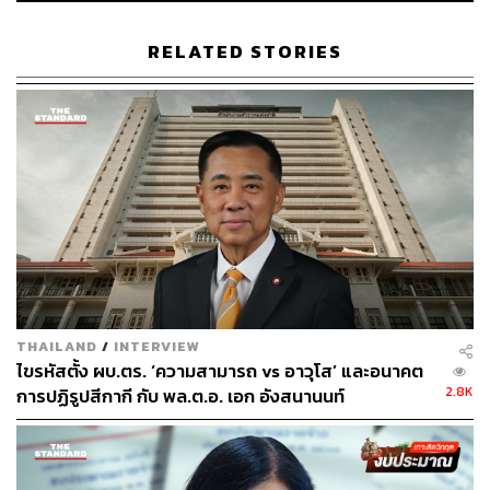
RELATED STORIES
พอมาทำด้านความงาม หมอแพรรู้สึกว่าแตกต่างจาก
การเป็นแพทย์ทั่วไปมากไหม
หมอแพร:
ถ้าการรักษาโรคส่วนใหญ่ เวลาเจอคนไข้ที่ป่วยมา
แล้วเราก็ดูแลเขา ทำให้เขาดีขึ้น อาจจะมีข้อคำแนะนำต่างๆ
ที่ทำอย่างไรให้โรคมันไม่หนักขึ้น หรือไม่เป็นมากขึ้น แต่
สำหรับความงามบางคนไม่ได้มาด้วยการที่มีโรคมาแล้ว เขา
จะมาด้วยความที่เขาจะดีกว่าเดิมได้อย่างไร จะสวยกว่าเดิม
ได้อย่างไร มันก็เป็นสิ่งที่เราก็ต้องค้นหา แล้วก็ต้องคุยกัน เป็น
THAILAND
/
INTERVIEW
เรื่องของการ Consult ค่อนข้างเยอะมากๆ ว่าเรามีความ
ไขรหัสตั้ง ผบ.ตร. ‘ความสามารถ vs อาวุโส’ และอนาคต
ต้องการตรงกันไหม คนไข้อาจจะอยากสวยแบบหนึ่ง แต่หมอ
2.8K
การปฏิรูปสีกากี กับ พล.ต.อ. เอก อังสนานนท์
ก็มองว่าแบบนี้อาจจะเหมาะกว่า ซึ่งมันก็ต้องเป็นการจูนกัน
มากกว่า เพราะฉะนั้นการทำงานก็เลยแตกต่างกันค่ะ