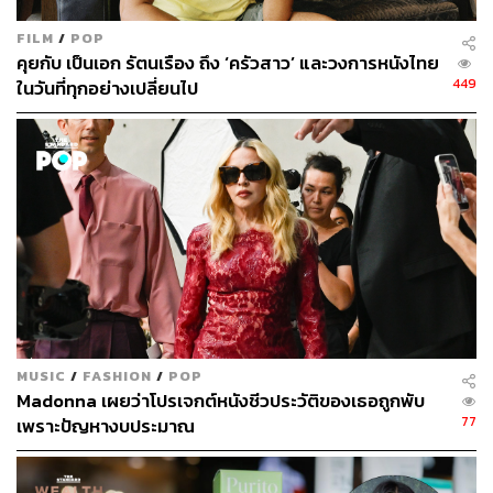
FILM
/
POP
คุยกับ เป็นเอก รัตนเรือง ถึง ‘ครัวสาว’ และวงการหนังไทย
449
ในวันที่ทุกอย่างเปลี่ยนไป
รู้สึกอย่างไรที่ได้ยินคนไข้พูดแบบนั้น
MUSIC
/
FASHION
/
POP
หมอแพร:
รู้สึกดีใจนะ รู้สึกว่าต่อให้เราไม่ได้เป็นหมอผ่าตัด
Madonna เผยว่าโปรเจกต์หนังชีวประวัติของเธอถูกพับ
หรือปั๊มหัวใจคนไข้ขึ้นมา แต่ว่าเราก็เป็นการดูแลคนไข้ใน
77
เพราะปัญหางบประมาณ
อีกแบบหนึ่ง ก็มีความภูมิใจในสิ่งที่เราทำอยู่ เราทำให้เขามี
ความสุข มันคือสิ่งที่สวยงามของโลกใบนี้ เพราะคนที่อยู่ร่วม