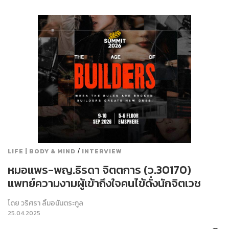
/
LIFE | BODY & MIND
INTERVIEW
หมอแพร-พญ.ธิรดา จิตตการ (ว.30170)
แพทย์ความงามผู้เข้าถึงใจคนไข้ดั่งนักจิตเวช
โดย
วริศรา ลิ้มอนันตระกูล
25.04.2025