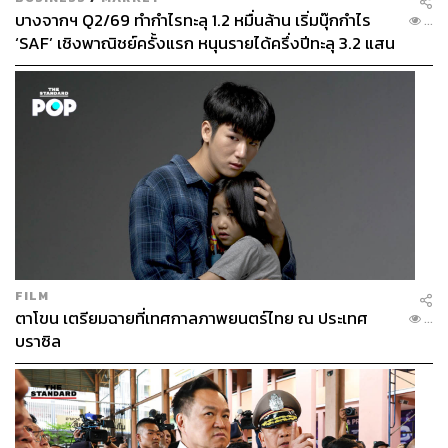
บางจากฯ Q2/69 ทำกำไรทะลุ 1.2 หมื่นล้าน เริ่มบุ๊กกำไร
จริงๆ หมอก็จะคุยกับคนไข้อยู่แล้วว่า สิ่งสำคัญของการที่ดูแล
...
‘SAF’ เชิงพาณิชย์ครั้งแรก หนุนรายได้ครึ่งปีทะลุ 3.2 แสน
หน้าให้ดีในระยะยาว มันไม่ใช่การฉีดอย่างเดียว เพราะว่ามัน
ล้าน
คือเหมือนแก้ปัญหาที่ปลายเหตุด้วยซ้ำ แต่ต้นเหตุคือ คุณนอน
ดีไหม ออกกำลังกายสม่ำเสมอไหม เรื่องของความเครียด
พวกนี้ก็มีผล เรื่องของ Aging เกิดจากสิ่งเหล่านั้นส่วนหนึ่งอยู่
แล้ว ก็เป็นเรื่อง 6 เสาหลักของ
Lifestyle Medicine
ในยุคนี้
FILM
ตาโขน เตรียมฉายที่เทศกาลภาพยนตร์ไทย ณ ประเทศ
...
บราซิล