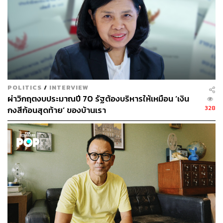
เราต้องเข้าไปในใจคนไข้เยอะพอสมควร
หมอแพร:
ใช่ เราต้องเข้าใจจิตใจเขาว่าสิ่งที่เขากังวลมันคือ
อะไร ไม่เหมือนการรักษาโรคเนอะ โรคก็คือป่วยมาแล้ว
เรื่องของ Aesthetic เป็นเรื่องที่ได้เรียนรู้อีกในหลายๆ มิติ การ
ทำงานกับคนไข้เนี่ย มันไม่ใช่แค่ว่าเดินมา แล้วเราก็จิ้มๆ กลับ
บ้าน หรือว่าจ่ายยากลับบ้าน มันเป็นการดูแลระยะยาว
POLITICS
/
INTERVIEW
ผ่าวิกฤตงบประมาณปี 70 รัฐต้องบริหารให้เหมือน ‘เงิน
328
กงสีก้อนสุดท้าย’ ของบ้านเรา
จะว่าไปเหมือนหมอด้านสุขภาพจิตเลย
หมอแพร:
ใช่ค่ะ มีคนไข้เคยพูดว่า หมอเป็นคนที่ทำให้เขามี
ความสุขกับการที่เขาดูดีขึ้น เพื่อนรอบข้างชม ทำอะไรมา
สวยขึ้นเนอะ หมอเป็นเหมือนหมอจิตเวชคนหนึ่งของพี่เลย
อะไรอย่างนี้ เราก็รู้สึกว่า เออ เราไม่ได้เรียนจิตเวชนะ แต่เรา
ก็สามารถทำให้เขามีชีวิตที่ดีขึ้นในอีกมิติหนึ่งได้