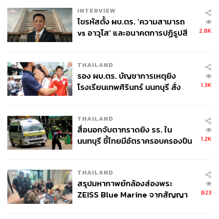
หมอแพร:
มันก็จะมียาก 2 อย่าง ยากอย่างแรกก็คือ ยากจาก
INTERVIEW
ไขรหัสตั้ง ผบ.ตร. ‘ความสามารถ
การเปลี่ยน เปลี่ยนความต้องการจากเดิมที่เขามาด้วยโจทย์ที่
2.8K
vs อาวุโส’ และอนาคตการปฏิรูปสี
ยากมาก เช่น การอยากสวยแบบโมเดลคนหนึ่งในเกาหลี
กากี กับ พล.ต.อ. เอก อังสนานนท์
อะไรอย่างนี้ ซึ่งอันนั้นน่ะ ยาก ยากตั้งแต่การ Consult แล้ว
ต้องคุยให้รู้เรื่องก่อนว่าหมอไม่สามารถทำได้ อะไรที่หมอ
THAILAND
ทำได้หมอก็จะ Commit ว่าเราทำได้ แต่อะไรที่ทำไม่ได้ เราก็
รอง ผบ.ตร. บัญชาการเหตุยิง
ต้องยอมรับตรงๆ ว่าเราอาจจะทำได้แค่นี้ ซึ่งเขาโอเคไหม
1.3K
โรงเรียนเทพศิรินทร์ นนทบุรี สั่ง
ความต้องการในเรื่องของความสวยเนี่ยมันไม่มีขีดจำกัด สวย
ค้นหา 2 รอบยืนยันไร้คนติดค้าง พบ
ของคนไข้กับสวยของหมอก็ไม่เหมือนกัน คนไข้จะชอบถาม
ศพปู่-ย่าที่บ้านพักผู้ก่อเหตุ
ว่า จะดีขึ้นได้กี่เปอร์เซ็นต์ คำว่าเปอร์เซ็นต์เป็นสิ่งที่ตอบไม่ได้
THAILAND
เลย เพราะว่าเปอร์เซ็นต์คนไม่เท่ากัน
สื่อนอกจับตากราดยิง รร. ใน
1.2K
อันที่ 2 ก็คือถ้าเป็นคนไข้ที่มีความผิดปกติในการคาดหวังอยู่
นนทบุรี ชี้ไทยมีอัตราครอบครองปืน
สูงในระดับต้นของภูมิภาค
แล้ว ที่เป็นกลุ่ม
Body Dysmorphic
มันก็เป็นโรคทางจิตเวช
อย่างหนึ่ง ซึ่งอันนี้เราก็ต้องพยายามดูให้ออกว่าเขาเป็นคน
THAILAND
กลุ่มนั้นหรือเปล่า ถ้าเป็นคนกลุ่มนี้ แปลว่าเขาจะไม่มีความ
สรุปมหากาพย์กล้องส่องพระ
พอใจในความสวย เราทำให้สวยแหละ คนอื่นมองว่าสวย
823
ZEISS Blue Marine จากสัญญา
แหละ แต่ว่าคนไข้อาจจะบอกไม่ ไม่พอใจ ไม่สวย กลุ่มนี้หมอ
ผลิต 8.3 ล้าน สู่ข้อพิพาท ‘มา
ก็จะหลีกเลี่ยง ก็จะแนะนำว่า อาจจะไปหาหมอท่านอื่น หรือ
เวลล์ฯ’ ฟ้อง ‘โทน บางแค’ ผิดนัด