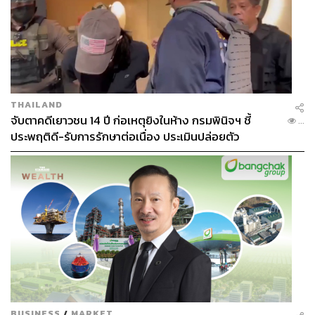
ว่าในใจเรามันไม่มีความสุข บางคนมองก็จะรู้ว่า เรามีความ
ทุกข์อะไรบางอย่าง ต่อให้หน้าสวย แต่ว่าเราไม่อยากคุยด้วย
เพราะรู้สึกว่าไม่สดใส
เชื่อว่ามีกรณีคนไข้ที่ยังไม่เคยได้ทำหัตถการอะไรมาก่อน
แล้วมีความกลัว กังวลกับทุกสิ่งมากเป็นพิเศษ หมอแพร
THAILAND
รับมือกับคนไข้ประเภทนี้อย่างไร
จับตาคดีเยาวชน 14 ปี ก่อเหตุยิงในห้าง กรมพินิจฯ ชี้
...
ประพฤติดี-รับการรักษาต่อเนื่อง ประเมินปล่อยตัว
หมอแพร:
ก็คงต้องคุยก่อนว่าจุดที่ทำให้เขาเดินมาในคลินิก
เนี่ยคืออะไร สมมติร่องนี้มีเป็น 10 ปีแล้ว อะไรที่มันทำให้เขา
ต้องเดินมาทำ คือเหมือนอาจจะหาแรงจูงใจของเขาก่อน แล้ว
หาว่าเครื่องมืออะไรที่จะตอบเขาได้
ก็จะมี 2 กลุ่ม กลุ่มหนึ่งที่ทำทุกอย่างได้เลย เปิดใจกันหมด
จะทำ จะฉีด จะเครื่องอะไรได้หมด กับอีกกลุ่มหนึ่งก็คือยังไม่
เคยทำอะไรมาเลย ขอแบบเริ่มต้นเล็กๆ ก่อน หมอก็เข้าใจค่ะ
เพราะว่าทุกคนมันไม่ได้เดินมา แล้วก็แบบอยากจะโดนเข็ม
อะไรอย่างนี้
BUSINESS
/
MARKET