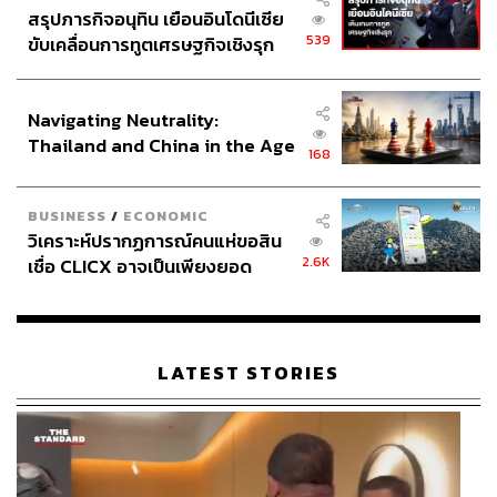
แบบไหน
สรุปภารกิจอนุทิน เยือนอินโดนีเซีย
539
ขับเคลื่อนการทูตเศรษฐกิจเชิงรุก
ประกาศหุ้นส่วนยุทธศาสตร์ไทย –
หมอแพร:
ถ้าความสวยในมุมเรา ที่คิดว่าสวยแล้วคือ ภายใน
อินโดนีเซีย
เราต้องสวยด้วยทัศนคติในการใช้ชีวิตแต่ละวัน เพราะว่ามิติ
Navigating Neutrality:
ความสุขในชีวิตมันไม่ใช่แค่ความสวยจากหน้าตา มันรวมทั้ง
Thailand and China in the Age
ครอบครัว การออกกำลังกาย การที่ได้มีเวลาไปใช้ชีวิต ทำ
168
of a New Global Order
ในสิ่งที่เราอยากทำ เราก็จะรู้สึกว่าเรามีความเติมเต็มในชีวิต
ที่เราเกิดมาหนึ่งชีวิตละ
BUSINESS
/
ECONOMIC
ส่วนความสวยในรูปแบบภายนอกเนี่ย เราก็เติมเต็มในจุดที่มัน
วิเคราะห์ปรากฏการณ์คนแห่ขอสิน
พร่องไป ดูแลให้มันไม่ไปเกินอายุเรา แล้วที่สำคัญก็ต้องมี
2.6K
เชื่อ CLICX อาจเป็นเพียงยอด
ความสุขในทุกๆ วันด้วย
ภูเขาน้ำแข็ง ของปัญหาหนี้ครัว
เรือนไทยที่ถูกซุกไว้
อย่าไปโฟกัสที่ภายนอกอย่างเดียว
LATEST STORIES
หมอแพร:
ใช่ ฉันอยากจะมีปากแบบคนนั้นหรือว่าตาต้องเป็น
แบบนั้น แต่บางทีรวมกันมันก็ไม่สวยนะ หรือแม้แต่หน้าแบบ
สวยมาก แบบอาจจะเหมือนถอดแบบมาจากนางแบบเลย แต่