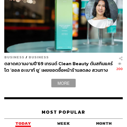
กัน แล้วช่วยกันให้แต่ละคนมีความสุขได้ มันก็เป็นสิ่งที่ดี
มีเคสไหนที่หมอแพรรู้สึกประทับใจไม่มีวันลืมเลยบ้าง
ไหม
หมอแพร:
จริงๆ ก็เป็นเคสนี้แหละ ที่เขาพูดถึงเรื่องจิตเวช
เพราะเราก่อนหน้านั้นก็ไม่เคยคิดนะ ว่าเราเป็นหมอที่จะดูแล
ทางด้านดูแลจิตใจขนาดนั้น คือเราแค่มาแล้วก็ตอบสนองใน
BUSINESS
/
BUSINESS
ตลาดความงามปี’69 เทรนด์ Clean Beauty ดันสกินแคร์
สิ่งที่เขาต้องการ แต่ว่าสุดท้ายมันกลายเป็นว่า มันอาจจะเติม
200
โต ‘ออล อะเบาท์ ยู’ เผยยอดซื้อหน้าร้านลดลง สวนทาง
เต็มอะไรบางอย่างในชีวิตเขาก็ได้ บางคนอาจจะมีปมในใจ
ช่องทางออนไลน์โตกระฉูด
บางอย่าง ที่รู้สึกว่าอันนี้มันเป็นปัญหาเขามากเลย แต่พอเรา
MORE
แก้ได้มันกลายเป็นว่า เขารู้สึกขอบคุณที่ทำให้เขามาถึงจุดนี้
ได้
เมื่อครู่เป็นเคสที่ประทับใจ มีเคสไหนที่รู้สึกท้าท้ายที่สุด
MOST POPULAR
บ้างไหม
TODAY
WEEK
MONTH