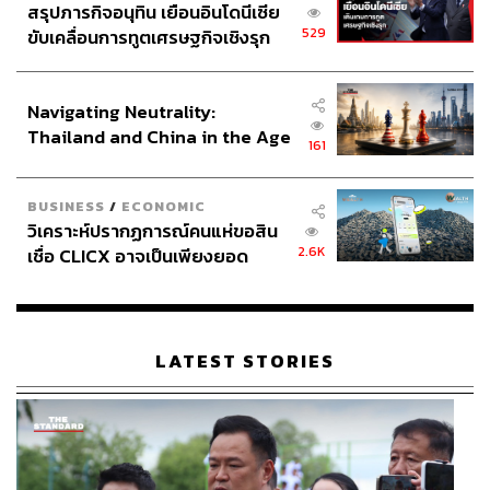
สรุปภารกิจอนุทิน เยือนอินโดนีเซีย
529
ขับเคลื่อนการทูตเศรษฐกิจเชิงรุก
ประกาศหุ้นส่วนยุทธศาสตร์ไทย –
อินโดนีเซีย
Navigating Neutrality:
Thailand and China in the Age
161
of a New Global Order
BUSINESS
/
ECONOMIC
วิเคราะห์ปรากฏการณ์คนแห่ขอสิน
2.6K
เชื่อ CLICX อาจเป็นเพียงยอด
ภูเขาน้ำแข็ง ของปัญหาหนี้ครัว
เรือนไทยที่ถูกซุกไว้
LATEST STORIES