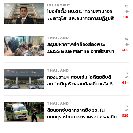
INTERVIEW
ไขรหัสตั้ง ผบ.ตร. ‘ความสามารถ
2.1K
vs อาวุโส’ และอนาคตการปฏิรูปสี
กากี กับ พล.ต.อ. เอก อังสนานนท์
THAILAND
สรุปมหากาพย์กล้องส่องพระ
665
ZEISS Blue Marine จากสัญญา
ผลิต 8.3 ล้าน สู่ข้อพิพาท ‘มา
เวลล์ฯ’ ฟ้อง ‘โทน บางแค’ ผิดนัด
THAILAND
จ่ายหนี้-แอบระบุแบรนด์
กองปราบฯ สอบเข้ม ‘อดีตอธิบดี
634
สถ.’ คดีทุจริตสอบท้องถิ่น แจ้ง 6
ข้อหาหนัก จ่อชง ป.ป.ช. 12 ส.ค. นี้
THAILAND
สื่อนอกจับตากราดยิง รร. ใน
628
นนทบุรี ชี้ไทยมีอัตราครอบครองปืน
Good for
สูงในระดับต้นของภูมิภาค
ที่นี่น่าจะเหมาะกับนักเดินทางสายลุยแต่ไม่ได้มีประสบการณ์