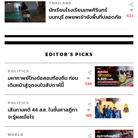
มาก สามารถมาได้ หรือใครที่อยากเข้าป่าที่อุณหภูมิเย็นแบบ
THAILAND
ดอยอินทนนท์ที่นี่ก็เหมาะมากๆ ใครสนใจก็สามารถไปกันได้
นักเรียนโรงเรียนเทพศิรินทร์
มีค่าใช้จ่าย 220 บาทต่อกรุ๊ปเท่านั้น
622
นนทบุรี อพยพเข้ายังพื้นที่ปลอดภัย
ชั่วคราว หลังเหตุใช้อาวุธปืนภายใน
โรงเรียนคลี่คลาย
ผาดอกเสี้ยว
Address:
อุทยานแห่งชาติดอยอินทนนท์ จังหวัดเชียงใหม่
EDITOR'S PICKS
Budget:
220 บาทต่อกรุ๊ป (มีเจ้าหน้าที่คอยดูแลและให้
ข้อมูล)
Map:
POLITICS
มหากาพย์โกงข้อสอบท้องถิ่น ก่อน
549
เดินหน้าสู่จุดจบในสัปดาห์นี้
POLITICS
เส้นทางคดี 44 สส. ในชั้นศาลฎีกา
188
จะรู้ผลเมื่อไร
WORLD