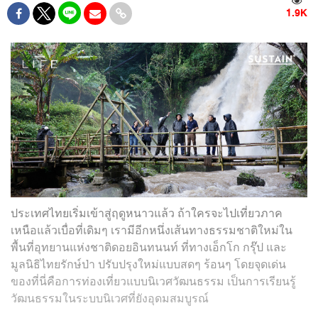
1.9K
ประเทศไทยเริ่มเข้าสู่ฤดูหนาวแล้ว ถ้าใครจะไปเที่ยวภาค
เหนือแล้วเบื่อที่เดิมๆ เรามีอีกหนึ่งเส้นทางธรรมชาติใหม่ใน
พื้นที่อุทยานแห่งชาติดอยอินทนนท์ ที่ทางเอ็กโก กรุ๊ป และ
มูลนิธิไทยรักษ์ป่า ปรับปรุงใหม่แบบสดๆ ร้อนๆ โดยจุดเด่น
ของที่นี่คือการท่องเที่ยวแบบนิเวศวัฒนธรรม เป็นการเรียนรู้
วัฒนธรรมในระบบนิเวศที่ยังอุดมสมบูรณ์