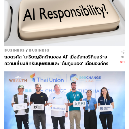
BUSINESS
/
BUSINESS
ถอดรหัส ‘เหรียญอีกด้านของ AI’ เมื่ออัลกอริทึมสร้าง
161
ความเสี่ยงสิทธิมนุษยชนและ ‘ต้นทุนแฝง’ เตือนองค์กร
ระวังกับดักอคติเชิงระบบ ก่อนกระทบมูลค่าแบรนด์ระยะ
ยาว