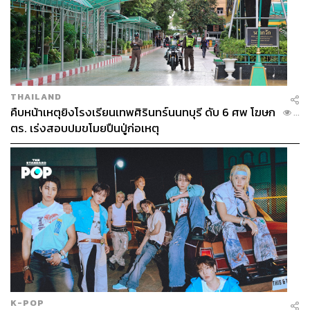
THAILAND
คืบหน้าเหตุยิงโรงเรียนเทพศิรินทร์นนทบุรี ดับ 6 ศพ โฆษก
...
ตร. เร่งสอบปมขโมยปืนปู่ก่อเหตุ
K-POP