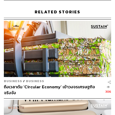
วัฒนธรรมภูมิปัญญาของคนในพื้นที่ จุดต่อมาที่พลาดไม่ได้
คือ
น้ำตกผาดอกเสี้ยว
ซึ่งจะมีสะพานไม้คอยเชื่อมทั้งสองฝั่ง
RELATED STORIES
ของน้ำตกเอาไว้ เมื่อเดินต่อมาเรื่อยๆ คุณจะได้เจอกับพื้นที่
นา
ขั้นบันได
เป็นอีกหนึ่งจุดที่เปลี่ยนบรรยากาศไปเลย ไม่คิดว่าจะ
อยู่ในที่เดียวกัน และสุดท้ายแวะชิมกาแฟหอมๆ ของชาวบ้าน
ที่คั่วและบดกันสดๆ
BUSINESS
/
BUSINESS
ถึงเวลาดัน ‘Circular Economy’ เข้าวงจรเศรษฐกิจ
306
จริงจัง