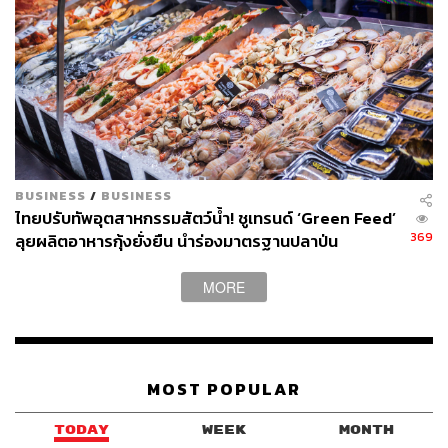
BUSINESS
/
BUSINESS
ไทยปรับทัพอุตสาหกรรมสัตว์น้ำ! ชูเทรนด์ ‘Green Feed’
369
ลุยผลิตอาหารกุ้งยั่งยืน นำร่องมาตรฐานปลาป่น
‘MarinTrust’ รายแรกของโลก ตอบโจทย์รีเทลเลอร์ยักษ์
ใหญ่ฝั่งอเมริกา-ยุโรป
MORE
MOST POPULAR
TODAY
WEEK
MONTH