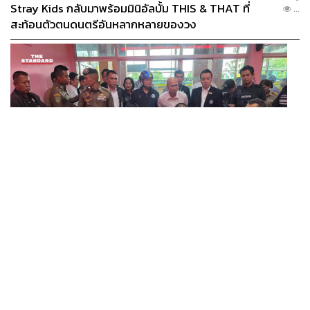
Stray Kids กลับมาพร้อมมินิอัลบั้ม THIS & THAT ที่
...
สะท้อนตัวตนดนตรีอันหลากหลายของวง
THAILAND
รอง ผบ.ตร. ลงพื้นที่ตรวจจุดเกิดเหตุอาคาร 5
...
รร.เทพศิรินทร์ นนทบุรี