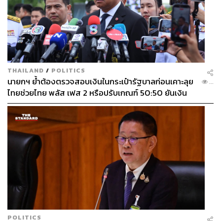
TAGS:
ดอยอินทนนท์
Sustain
Sustain Lifestyle
เอ็กโก กรุ๊ป (EGCO)
ผาดอกเสี้ยว
มูลนิธิไทยรักษ์ป่า
นิเวศวัฒนธรรม
THAILAND
/
POLITICS
นายกฯ ย้ำต้องตรวจสอบเงินในกระเป๋ารัฐบาลก่อนเคาะลุย
...
ไทยช่วยไทย พลัส เฟส 2 หรือปรับเกณฑ์ 50:50 ยันเงิน
คงคลังรัฐบาลแข็งแรง
1.9K
ABOUT THE AUTHOR
วริทธิ์ ลิ้มเจริญ
คนเชียงใหม่ เรียนจบปริญญาตรี คณะ
สถาปัตยกรรมศาสตร์ มหาวิทยาลัยเชียงใหม่
ชอบกิน ชอบเที่ยว ชอบถ่ายรูป ชอบรีวิวให้
เพื่อนฟัง เลยมาฝึกงานที่ THE STANDARD
POP
POLITICS