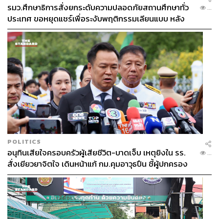
รมว.ศึกษาธิการสั่งยกระดับความปลอดภัยสถานศึกษาทั่ว
...
ประเทศ ขอหยุดแชร์เพื่อระงับพฤติกรรมเลียนแบบ หลัง
เหตุยิงในโรงเรียน
POLITICS
อนุทินเสียใจครอบครัวผู้เสียชีวิต-บาดเจ็บ เหตุยิงใน รร.
...
สั่งเยียวยาจิตใจ เดินหน้าแก้ กม.คุมอาวุธปืน ชี้ผู้ปกครอง
ต้องร่วมรับผิดชอบ