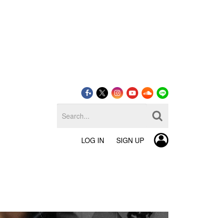
LOG IN
SIGN UP