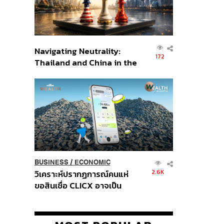
Navigating Neutrality:
172
Thailand and China in the
Age of a New Global
Order
BUSINESS
/
ECONOMIC
2.6K
วิเคราะห์ปรากฏการณ์คนแห่
ขอสินเชื่อ CLICX อาจเป็น
เพียงยอดภูเขาน้ำแข็ง ของ
ปัญหาหนี้ครัวเรือนไทยที่ถูกซุก
ไว้