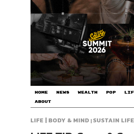
HOME
NEWS
WEALTH
POP
LIF
ABOUT
LIFE | BODY & MIND
SUSTAIN LIF
|