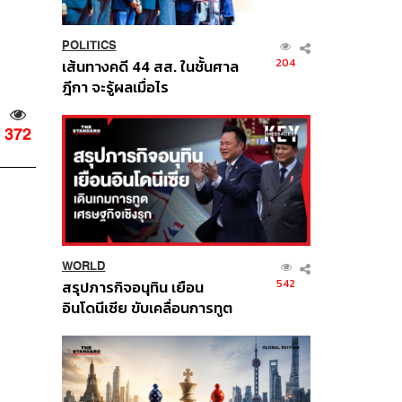
POLITICS
204
เส้นทางคดี 44 สส. ในชั้นศาล
ฎีกา จะรู้ผลเมื่อไร
372
WORLD
542
สรุปภารกิจอนุทิน เยือน
อินโดนีเซีย ขับเคลื่อนการทูต
เศรษฐกิจเชิงรุก ประกาศหุ้น
ส่วนยุทธศาสตร์ไทย –
อินโดนีเซีย