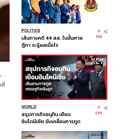
POLITICS
198
เส้นทางคดี 44 สส. ในชั้นศาล
ฎีกา จะรู้ผลเมื่อไร
”
ที่
WORLD
539
สรุปภารกิจอนุทิน เยือน
อินโดนีเซีย ขับเคลื่อนการทูต
เศรษฐกิจเชิงรุก ประกาศหุ้น
ส่วนยุทธศาสตร์ไทย –