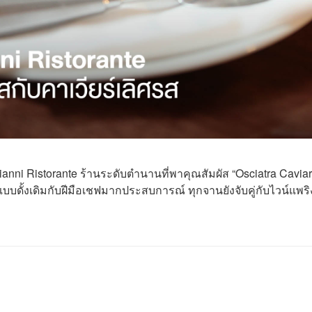
nni Ristorante ร้านระดับตำนานที่พาคุณสัมผัส “Osciatra Caviar
บดั้งเดิมกับฝีมือเชฟมากประสบการณ์ ทุกจานยังจับคู่กับไวน์แพริง