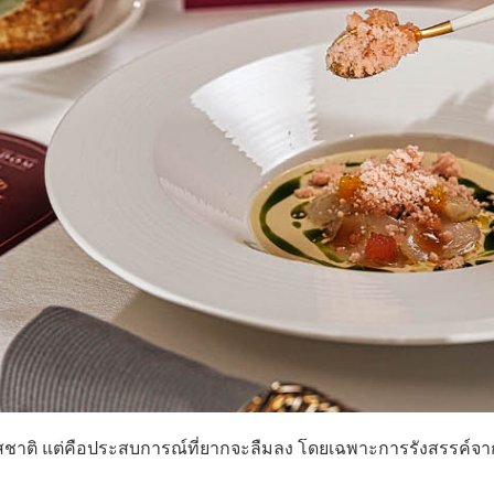
งรสชาติ แต่คือประสบการณ์ที่ยากจะลืมลง โดยเฉพาะการรังสรรค์จา