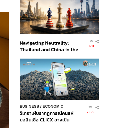
อินโดนีเซีย
Navigating Neutrality:
170
Thailand and China in the
Age of a New Global
Order
BUSINESS
/
ECONOMIC
2.6K
วิเคราะห์ปรากฏการณ์คนแห่
ขอสินเชื่อ CLICX อาจเป็น
เพียงยอดภูเขาน้ำแข็ง ของ