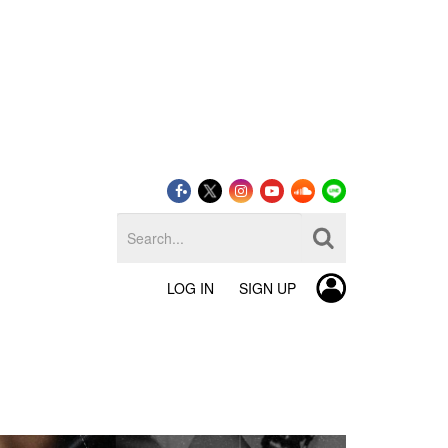
LOG IN
SIGN UP