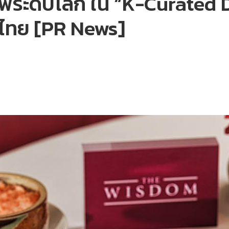
เชฟระดับโลก ใน “K-Curated
ไทย [PR News]