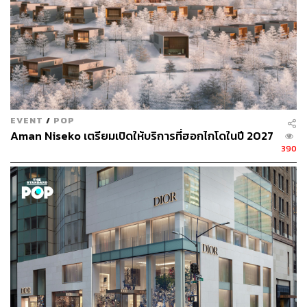
ในส่วนของประเภทการนวดอโรมาที่นี่ก็มีให้เลือกหลาก
หลาย แต่ด้วยความมุ่งมั่นที่จะมาผ่อนคลายลดเครียด เราเลย
เลือกเป็น
Aromatic Anti Stress Oil Massage
EVENT
/
POP
Aman Niseko เตรียมเปิดให้บริการที่ฮอกไกโดในปี 2027
390
ผลิตภัณฑ์ที่ทางสปาใช้ล้วนเป็นส่วนผสมจากธรรมชาติที่ผ่าน
การคัดสรรอย่างพิถีพิถัน เริ่มจากสครับซึ่งมีให้เลือก 3 ชนิด