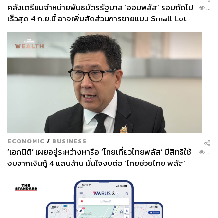
คลังเตรียมจำหน่ายพันธบัตรรัฐบาล ‘ออมพลัส’ รอบถัดไป
...
เร็วสุด 4 ก.ย.นี้ อาจเพิ่มสัดส่วนการขายแบบ Small Lot
First มากขึ้น
ECONOMIC
/
BUSINESS
‘เอกนิติ’ เผยอยู่ระหว่างหารือ ‘ไทยเที่ยวไทยพลัส’ มีสิทธิใช้
...
งบจากเงินกู้ 4 แสนล้าน มั่นใจงบต่อ ‘ไทยช่วยไทย พลัส’
เฟส 2 มีเพียงพอ