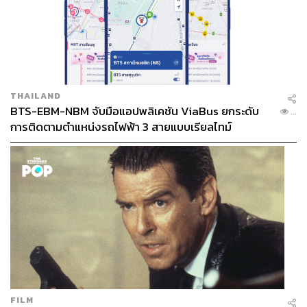
THAILAND
BTS-EBM-NBM จับมือแอปพลิเคชัน ViaBus ยกระดับ
...
การติดตามตำแหน่งรถไฟฟ้า 3 สายแบบเรียลไทม์
ภายในห้องยังคงมีการสอดแทรกรายละเอียดที่สะท้อนความ
เป็นญี่ปุ่นอย่างดอกไม้ที่มีการจัดแบบ
อิเคบานะ
อีกทั้งยังใส่ใจ
สิ่งแวดล้อมด้วยกล่องเก็บแอ็กเซสซอรีและของใช้ในห้องจาก
ข้าวด้วยกรรมวิธีการอัด
FILM