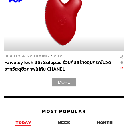
BEAUTY & GROOMING
/
POP
FaiveleyTech และ Sulapac ร่วมกันสร้างอุปกรณ์นวด
113
จากวัสดุชีวภาพให้กับ CHANEL
ต่อกันกับออยล์ที่ทำเอาเลือกไม่ถูกเพราะหอมไปหมด และ
MORE
ล้วนมีคุณสมบัติที่แตกต่างกันออกไป ไม่ว่าจะเป็น
Power
สำหรับผู้ที่กล้ามเนื้อตึงเครียดจากการทำงานหรือออกกำลัง
กาย
Calm
ช่วยลดอาการอักเสบของผิว
Breathe
กระตุ้น
ระบบหมุนเวียนเลือด และกลิ่นพิเศษ
Cannabis Aroma Oil
ที่
MOST POPULAR
ช่วยบรรเทาอาการตะคริวและปวดหัวไมเกรน
TODAY
WEEK
MONTH