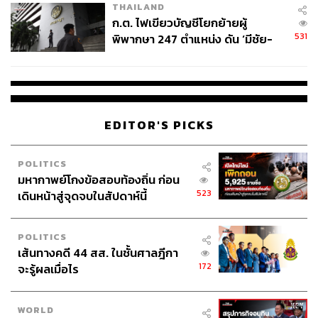
THAILAND
ก.ต. ไฟเขียวบัญชีโยกย้ายผู้
531
พิพากษา 247 ตำแหน่ง ดัน ‘มีชัย-
สรรพวิทย์’ คุมศาลอาญา-แพ่ง ‘วิธู
ร’ นั่งประธานศาลอุทธรณ์
EDITOR'S PICKS
เราเลือกจับคู่เป็นสครับซากุระเพื่อฟื้นฟูผิวที่คล้ำเสียจากแดด
ในช่วงนี้ให้กระจ่างใส และออยล์กลิ่น Breathe ที่ให้ความ
POLITICS
หอมสดชื่นหายเหนื่อยจากเกรปฟรุต
มหากาพย์โกงข้อสอบท้องถิ่น ก่อน
523
เดินหน้าสู่จุดจบในสัปดาห์นี้
Experience
POLITICS
เดิมทีตัวสปาจะอยู่ชั้นบน แบ่งเป็นห้องเดี่ยวเรียงรายติดกัน
เส้นทางคดี 44 สส. ในชั้นศาลฎีกา
172
ตกแต่งในโทนสีขาวสลับไม้ที่ดูเรียบง่าย
จะรู้ผลเมื่อไร
WORLD