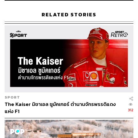
Purposeful Package’
ที่มีทั้งบอดี้สครับและการนวดอโรมา
รวม 120 นาที ซึ่งเราสามารถเลือกประเภทของการนวดอโร
RELATED STORIES
มาได้ตามใจ รวมถึงเลือกเวลาสำหรับการสครับและนวดได้
อีกด้วย เช่น ใครที่เน้นนวดก็เลือกเป็นสครับ 30 นาที และนวด
90 นาที
SPORT
The Kaiser มิชาเอล ชูมัคเกอร์ ตำนานจักรพรรดิแดง
312
แห่ง F1