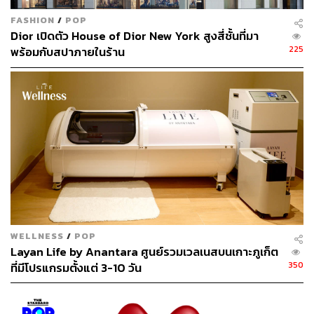
มะขาม
ช่วยในการผลัดเซลล์ผิวเพื่อเปิดผิวให้พร้อมบำรุงใน
FASHION
/
POP
ขั้นตอนต่อไป
มะพร้าว
กลิ่นหอมเย้ายวนชวนให้โหยขนมไทย
Dior เปิดตัว House of Dior New York สูงสี่ชั้นที่มา
มีเม็ดสครับใหญ่ที่สุดแต่ไม่บาดผิว เหมาะกับการเติมความชุ่ม
225
พร้อมกับสปาภายในร้าน
ชื่นให้ผิว และ
ซากุระ
เนื้อสัมผัสแบบเชียบัตเตอร์ มีเม็ดสครับ
เยอะที่สุด ตอบโจทย์คนที่ต้องการให้ผิวกระจ่างใส
WELLNESS
/
POP
Layan Life by Anantara ศูนย์รวมเวลเนสบนเกาะภูเก็ต
350
ที่มีโปรแกรมตั้งแต่ 3-10 วัน