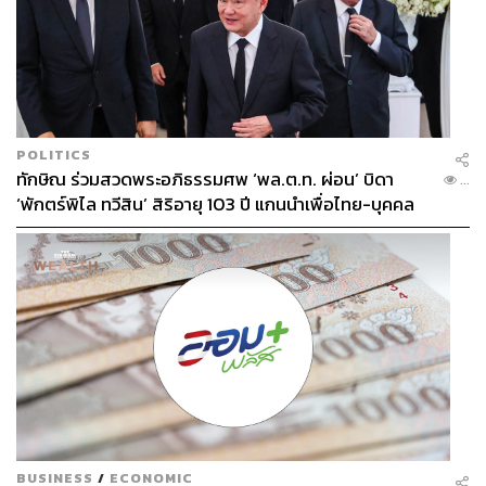
POLITICS
ทักษิณ ร่วมสวดพระอภิธรรมศพ ‘พล.ต.ท. ผ่อน’ บิดา
...
‘พักตร์พิไล ทวีสิน’ สิริอายุ 103 ปี แกนนำเพื่อไทย-บุคคล
หลากวงการร่วมอาลัย
BUSINESS
/
ECONOMIC