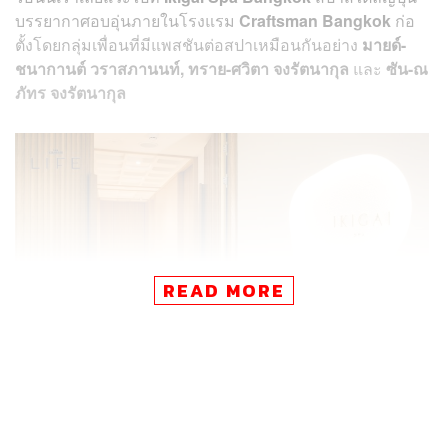
บรรยากาศอบอุ่น
ภายในโรงแรม
Craftsman Bangkok
ก่อ
ตั้งโดยกลุ่มเพื่อนที่มีแพสชันต่อสปาเหมือนกันอย่าง
ม
ายด์-
ชนากานต์ วราสภานนท์, ทราย-ศวิตา จงรัตนากุล
และ
ซัน-ณ
ภัทร จงรัตนากุล
READ MORE
What is it?
Ikigai (อิคิไก)
มีที่มาจากปรัชญาการใช้ชีวิตของคนญี่ปุ่น