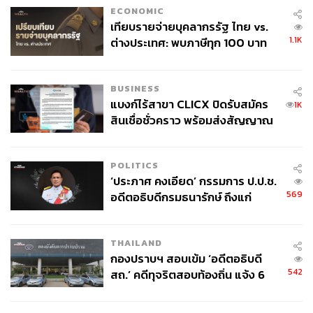
ECONOMIC
เทียบรายจ่ายบุคลากรรัฐ ไทย vs.
1.1K
ต่างประเทศ: พบภาษีทุก 100 บาท
ของคนไทยใช้ไปกับข้าราชการเฉียด
40 บาท
BUSINESS
แบงก์ไร้สาขา CLICX ปิดรับสมัคร
1K
สินเชื่อชั่วคราว พร้อมส่งสัญญาณ
เตือนกลุ่มกู้เงินผิดวัตถุประสงค์-ให้
ข้อมูลเท็จ เตรียมดำเนินคดีเด็ดขาด
POLITICS
‘ประภาศ คงเอียด’ กรรมการ ป.ป.ช.
569
อดีตอธิบดีกรมธนารักษ์ ถึงแก่
อนิจกรรม
THAILAND
กองปราบฯ สอบเข้ม ‘อดีตอธิบดี
542
สถ.’ คดีทุจริตสอบท้องถิ่น แจ้ง 6
ข้อหาหนัก จ่อชง ป.ป.ช. 12 ส.ค. นี้