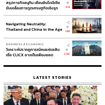
สรุปภารกิจอนุทิน เยือนอินโดนีเซีย
514
ขับเคลื่อนการทูตเศรษฐกิจเชิงรุก
ประกาศหุ้นส่วนยุทธศาสตร์ไทย –
อินโดนีเซีย
Navigating Neutrality:
Thailand and China in the Age
149
of a New Global Order
BUSINESS
/
ECONOMIC
วิเคราะห์ปรากฏการณ์คนแห่ขอสิน
2.5K
เชื่อ CLICX อาจเป็นเพียงยอด
ภูเขาน้ำแข็ง ของปัญหาหนี้ครัว
ทว่าทางสปาเพิ่งสร้างโซนใหม่เสร็จหมาดๆ บริเวณชั้นล่าง
เรือนไทยที่ถูกซุกไว้
เราเลยถือโอกาสมาสัมผัสซะเลย ห้องโซนใหม่จะเป็นลักษณะ
ห้องคู่ที่มีความกว้างขวาง ตกแต่งอย่างสบายตา คงกลิ่นอาย
LATEST STORIES
ญี่ปุ่นในบรรยากาศที่ดูอบอุ่นยิ่งขึ้น