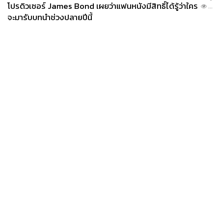
โปรดิวเซอร์ James Bond เผยว่าแฟนหนังมีสิทธิ์ได้รู้ว่าใคร
...
จะมารับบทนำช่วงปลายปีนี้
News
Wealth
Pop
Podcast
Video
Now
Opinion
Careers
Events
Privacy
About
Contact
Policy
FOR
ADVERTISING
MEMBERSHIP