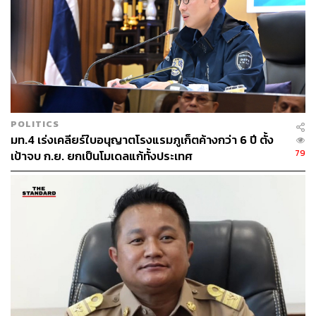
POLITICS
มท.4 เร่งเคลียร์ใบอนุญาตโรงแรมภูเก็ตค้างกว่า 6 ปี ตั้ง
79
เป้าจบ ก.ย. ยกเป็นโมเดลแก้ทั้งประเทศ
Why here
Layan Life by Anantara เป็นศูนย์ดูแลสุขภาพที่เปิดให้มาใช้
บริการได้ทั้งผู้เข้าพักในรีสอร์ตและบุคคลภายนอก ด้วยเหตุนี้
อุปกรณ์และโปรแกรมต่างๆ จึงค่อนข้างครบครัน มีตั้งแต่
ศาสตร์การบำบัดแบบไทยไปจนถึงการใช้เทคโนโลยีทันสมัย
ต่างๆ เข้ามาผสมเพื่อให้ตอบโจทย์ไลฟ์สไตล์ของทุกคนมาก