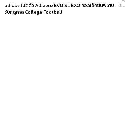
adidas เปิดตัว Adizero EVO SL EXO คอลเล็กชันพิเศษ
...
รับฤดูกาล College Football
News
Wealth
Pop
Podcast
Video
Now
Opinion
Careers
Events
Privacy
About
Contact
Policy
FOR
ADVERTISING
MEMBERSHIP