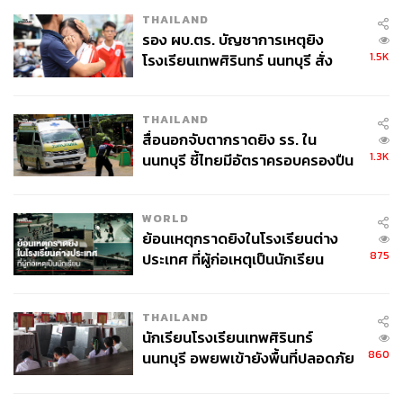
THAILAND
รอง ผบ.ตร. บัญชาการเหตุยิง
1.5K
โรงเรียนเทพศิรินทร์ นนทบุรี สั่ง
ค้นหา 2 รอบยืนยันไร้คนติดค้าง พบ
ศพปู่-ย่าที่บ้านพักผู้ก่อเหตุ
THAILAND
สื่อนอกจับตากราดยิง รร. ใน
1.3K
นนทบุรี ชี้ไทยมีอัตราครอบครองปืน
สูงในระดับต้นของภูมิภาค
WORLD
ย้อนเหตุกราดยิงในโรงเรียนต่าง
875
ประเทศ ที่ผู้ก่อเหตุเป็นนักเรียน
THAILAND
นักเรียนโรงเรียนเทพศิรินทร์
860
นนทบุรี อพยพเข้ายังพื้นที่ปลอดภัย
ชั่วคราว หลังเหตุใช้อาวุธปืนภายใน
โรงเรียนคลี่คลาย