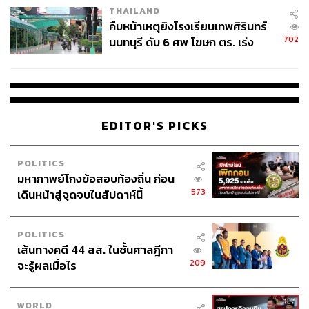
THAILAND
คืบหน้าเหตุยิงโรงเรียนเทพศิรินทร์
702
นนทบุรี ดับ 6 ศพ โฆษก ตร. เร่ง
สอบปมขโมยปืนปู่ก่อเหตุ
EDITOR'S PICKS
POLITICS
มหากาพย์โกงข้อสอบท้องถิ่น ก่อน
573
เดินหน้าสู่จุดจบในสัปดาห์นี้
POLITICS
เส้นทางคดี 44 สส. ในชั้นศาลฎีกา
209
จะรู้ผลเมื่อไร
WORLD