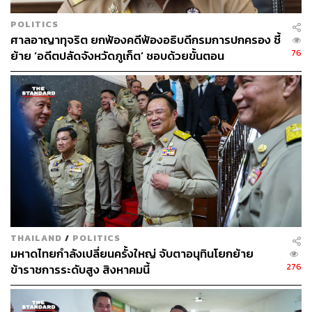
ที่สุด ตั้งแต่นักกีฬา คนทั่วไป หรือคนที่มีปัญหาสุขภาพและ
POLITICS
ต้องการตัวช่วย นอกจากเครื่องมือ ที่นี่จึงมีผู้เชี่ยวชาญด้าน
ศาลอาญาทุจริต ยกฟ้องคดีฟ้องอธิบดีกรมการปกครอง ชี้
ต่างๆ รอให้คำปรึกษาและดูแลเราอย่างเต็มที่ รวมถึงมีการ
76
ย้าย ‘อดีตปลัดจังหวัดภูเก็ต’ ชอบด้วยขั้นตอน
ออกแบบโปรแกรมทั้งเรื่องโภชนาการและการออกกำลังกาย
ให้เฉพาะบุคคลเลยด้วย
อีกทั้งศูนย์แห่งนี้อยู่ในรีสอร์ตของอนันตรา บรรยากาศจึงเน้น
ความผ่อนคลาย เป็นส่วนตัว ห้อมล้อมด้วยธรรมชาติ และมี
ครบทุกอย่างให้ทุกคนสามารถใช้เวลาดูแลตัวเองอยู่ภายในรี
สอร์ตได้แบบไม่เบื่อ เนื่องจาก Layan Life มีโปรแกรมดูแล
สุขภาพหลากหลายรูปแบบ เลือกได้ตั้งแต่ 3-10 วัน หรือใคร
จะมาใช้บริการเฉพาะโปรแกรม หรือทำทรีตเมนต์พิเศษอย่าง
เดียวก็ได้นะ เช่น การดริปวิตามิน การนวด Deep Tissue
สำหรับนักกีฬา หรือการนวดเพื่อความผ่อนคลายและความ
THAILAND
/
POLITICS
สวยงามต่างๆ
มหาดไทยกำลังเปลี่ยนครั้งใหญ่ จับตาอนุทินโยกย้าย
276
ข้าราชการระดับสูง สิงหาคมนี้
ซึ่งโปรแกรมไฮไลต์ที่เราชอบมากที่สุดขอยกให้
‘เครื่องบำบัด
ด้วยความเย็น (Ice Pod)’
ที่ให้เราเข้าไปอยู่ในตู้อุณหภูมิต่ำ
เพื่อกระตุ้นระบบไหลเวียนเลือดและลดการอักเสบของ