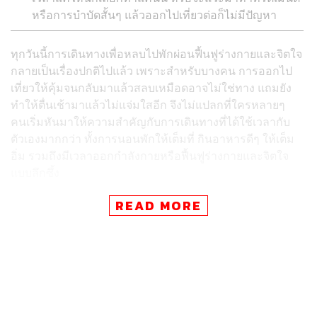
หรือการบำบัดสั้นๆ แล้วออกไปเที่ยวต่อก็ไม่มีปัญหา
ทุกวันนี้การเดินทางเพื่อหลบไปพักผ่อนฟื้นฟูร่างกายและจิตใจ
กลายเป็นเรื่องปกติไปแล้ว เพราะสำหรับบางคน การออกไป
เที่ยวให้คุ้มจนกลับมาแล้วสลบเหมือดอาจไม่ใช่ทาง แถมยัง
ทำให้ตื่นเช้ามาแล้วไม่แจ่มใสอีก จึงไม่แปลกที่ใครหลายๆ
คนเริ่มหันมาให้ความสำคัญกับการเดินทางที่ได้ใช้เวลากับ
ตัวเองมากกว่า ทั้งการนอนพักให้เต็มที่ กินอาหารดีๆ ให้เต็ม
อิ่ม รวมถึงมีเวลาออกกำลังกายหรือฟื้นฟูร่างกายและจิตใจ
แบบลึกซึ้ง
READ MORE
วันนี้เราจึงอยากพาทุกคนไปเที่ยวจังหวัดภูเก็ต และนอนพัก
ผ่อนให้สมองปลอดโปร่งที่ Wellness Resort ณ อนันตรา ลา
ยัน ภูเก็ต รีสอร์ท ซึ่งมีศูนย์ดูแลสุขภาพ
Layan Life by
Anantara
อยู่ด้านในเป็นของตัวเอง รับรองว่าทุกคนจะต้อง
อยากแวะไปสัมผัสแน่นอนถ้ารู้ว่าที่นี่มีโปรแกรมและเครื่อง
มือช่วยดูแลสุขภาพให้ครบครันมากแค่ไหน