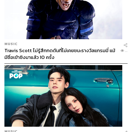
นอกจากนี้ในศูนย์ยังมีฟิตเนส ห้องออกกำลังกาย โยคะ และพิ
ลาทีส ออนเซน บ่อน้ำร้อนและน้ำเย็น รวมถึงมีพื้นที่กิจกรรม
Active Zone สำหรับสายกิจกรรมเรียกเหงื่อด้วย เช่น สนาม
เทนนิส เวทีมวย หน้าผาจำลอง ยิงธนู ซิปไลน์ พายเรือคายัค
แพดเดิ้ลบอร์ด และวินด์เซิร์ฟ
เอาเป็นว่าใครอยากพักผ่อนแบบได้ใช้เวลากับตัวเอง ได้ทำ
MUSIC
Travis Scott ไม่รู้สึกกดดันที่ไม่เคยชนะรางวัลแกรมมี่ แม้
กิจกรรมฟื้นฟูตัวเองทั้งภายในและภายนอก หรือใครแค่อยาก
...
มีชื่อเข้าชิงมาแล้ว 10 ครั้ง
เดินทางมาพักผ่อนเงียบๆ ทำสปาชิลๆ แล้วออกไปเดินเล่นริม
ชายทะเล เราอยากให้ลองแวะมาพักที่นี่ดูสักครั้ง เพราะทุก
คนอาจติดใจจนอยากกลับมาอีกทุกปีๆ
MUSIC