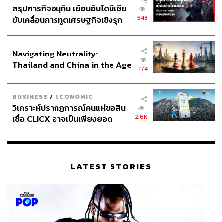
สรุปภารกิจอนุทิน เยือนอินโดนีเซีย
543
ขับเคลื่อนการทูตเศรษฐกิจเชิงรุก
ประกาศหุ้นส่วนยุทธศาสตร์ไทย –
อินโดนีเซีย
Navigating Neutrality:
Thailand and China in the Age
174
of a New Global Order
BUSINESS
/
ECONOMIC
วิเคราะห์ปรากฏการณ์คนแห่ขอสิน
Worth it
2.6K
เชื่อ CLICX อาจเป็นเพียงยอด
ภูเขาน้ำแข็ง ของปัญหาหนี้ครัว
เราชอบ Layan Life by Anantara ตรงที่ถึงแม้จะอยู่ในรีสอร์ต
เรือนไทยที่ถูกซุกไว้
แต่ที่นี่กลับเป็นศูนย์เวลเนสอย่างจริงจังที่ค่อนข้างครบครัน
มาก ทั้งเครื่องมือ โปรแกรม และผู้เชี่ยวชาญ อีกทั้งทุกคนไม่
LATEST STORIES
จำเป็นต้องใช้เวลาที่นี่นานๆ ก็ได้ ใครมีเวลาแค่ไหนก็เลือกทำ
แค่นั้น หรือจะแวะมาทำทรีตเมนต์หรือการบำบัดสั้นๆ แล้ว
ออกไปเที่ยวต่อก็ไม่มีปัญหา