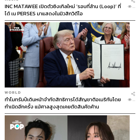
INC MATAWEE เปิดตัวซิงเกิลใหม่ ‘รอบที่ล้าน (Loop)’ ที่
...
ได้ เน PERSES มาแสดงในมิวสิกวิดีโอ
WORLD
ทำไมทรัมป์เดินหน้าจำกัดสิทธิการได้สัญชาติอเมริกันโดย
...
กำเนิดอีกครั้ง แม้ศาลสูงสุดเคยตัดสินคัดค้าน