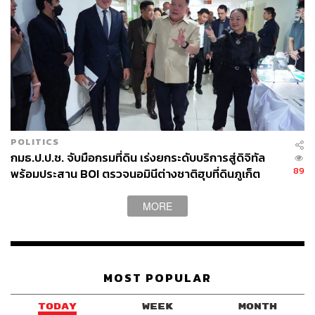
ร่างกาย คล้ายกับ Ice Bath ที่กำลังฮิตกันอยู่ตอนนี้ แต่ว่า
เครื่องนี้จะทำให้ทุกคนรู้สึกเหมือนยืนอยู่ในขั้วโลกเหนือแทน
การแช่น้ำเย็น
POLITICS
กมธ.ป.ป.ช. จับมือกรมที่ดิน เร่งยกระดับบริการสู่ดิจิทัล
89
พร้อมประสาน BOI ตรวจนอมินีต่างชาติฮุบที่ดินภูเก็ต
MORE
MOST POPULAR
TODAY
WEEK
MONTH