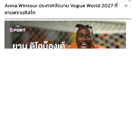
Anna Wintour ประกาศจัดงาน Vogue World 2027 ที่
...
ซานฟรานซิสโก
ส่วนเรื่องน้ำหนักไม่ต้องกังวลไป เพราะโค้ชจะมีช้อยส์ให้
เลือกตั้งแต่น้ำหนักที่เบากว่าเกณฑ์แข่งขันจริงสำหรับมือใหม่
SPORT
ยาน ดิโอม็องเด้ 2 ปีก่อนยังไร้สโมสรอาชีพ สู่นักเตะค่าตัว
หรือถ้าใครฟิตจัดอยากจะเทสต์ระบบเดียวกับวันแข่งก็ย่อมได้
...
125 ล้านยูโร กับคำสัญญาถึงน้องสาวผู้ล่วงลับ