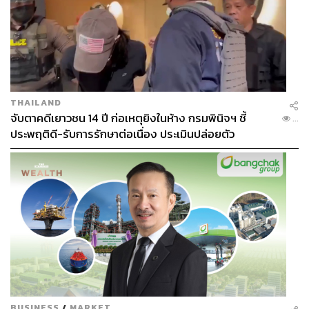
THAILAND
จับตาคดีเยาวชน 14 ปี ก่อเหตุยิงในห้าง กรมพินิจฯ ชี้
...
ประพฤติดี-รับการรักษาต่อเนื่อง ประเมินปล่อยตัว
Challenge ของวันนี้คือ Workout Session 40 นาทีเต็ม โดย
จะแบ่งเป็นสเตชันละ 2 นาที และพักหายใจ 30 วินาที
ปลดล็อกสเตชันแรกด้วย
Run (@RPE 8)
การวิ่งในระดับ
ความเหนื่อยที่เริ่มหอบแต่ยังคงควบคุมลมหายใจให้ไปต่อได้
หรือใช้กำลังประมาณ 80% ของทั้งหมด
BUSINESS
/
MARKET