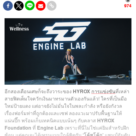
974
อีกสองเดือนเศษก็จะถึงวาระของ
HYROX
การแข่งขัน
ที่เหล่า
สายฟิตเต็มใจควักเงินมาทรมานตัวเองกันแล้ว! ใครที่เป็นมือ
ใหม่ป้ายแดง แต่อาจยังไม่มั่นใจในพละกำลัง หรือยังกังวล
เรื่องฟอร์มท่าที่ถูกต้องและเซฟ ลองแวะมาปรับพื้นฐานให้
แน่นปึ๊ก พร้อมเก็บเทคนิคแบบเน้นๆ กับคลาส
HYROX
Foundation
ที่
Engine Lab
เพราะที่นี่ไม่ใช่แค่ยิมสำหรับฝึก
ซ้อม แต่คุณจะได้เทรนแบบใกล้ชิดกับ
‘โค้ชโค้ก’
แชมป์อันดับ