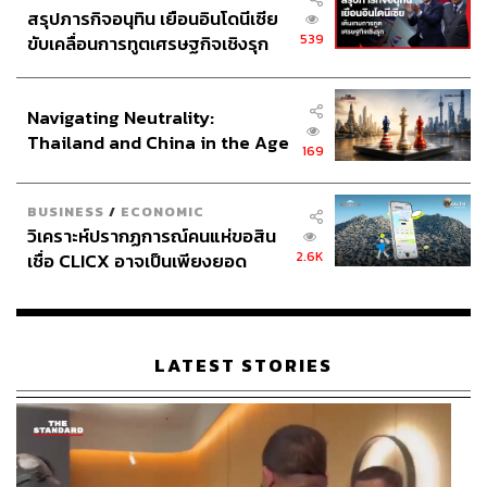
สรุปภารกิจอนุทิน เยือนอินโดนีเซีย
539
ขับเคลื่อนการทูตเศรษฐกิจเชิงรุก
ประกาศหุ้นส่วนยุทธศาสตร์ไทย –
อินโดนีเซีย
Navigating Neutrality:
Thailand and China in the Age
169
of a New Global Order
BUSINESS
/
ECONOMIC
วิเคราะห์ปรากฏการณ์คนแห่ขอสิน
2.6K
เชื่อ CLICX อาจเป็นเพียงยอด
ภูเขาน้ำแข็ง ของปัญหาหนี้ครัว
เรือนไทยที่ถูกซุกไว้
หลังจากได้เหงื่อกันไปบ้างแล้ว ก็ถึงเวลาของ 8 สเตชันที่เรา
รอคอย ท่าที่เราจะได้ฝึกวันนี้ไม่ใช่การจำลอง HYROX
LATEST STORIES
ทั้งหมด แต่เป็นการผสมผสานท่า Strength Training พื้นฐานที่
จำเป็นในการเพิ่มความอึดและการใช้พละกำลัง