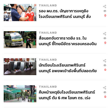
THAILAND
รอง ผบ.ตร. บัญชาการเหตุยิง
0
โรงเรียนเทพศิรินทร์ นนทบุรี สั่ง
ค้นหา 2 รอบยืนยันไร้คนติดค้าง พบ
ศพปู่-ย่าที่บ้านพักผู้ก่อเหตุ
THAILAND
สื่อนอกจับตากราดยิง รร. ใน
Try
0
นนทบุรี ชี้ไทยมีอัตราครอบครองปืน
สูงในระดับต้นของภูมิภาค
เริ่มแรกโค้ชโค้กให้เรา Warm up กันเล็กน้อย ก่อนจะเลือก
THAILAND
คาร์ดิโอกับสเตชันที่ตัวเองชอบ (ต่อให้ไม่มีที่ชอบก็ต้องทำ
นักเรียนโรงเรียนเทพศิรินทร์
อยู่ดี)
0
นนทบุรี อพยพเข้ายังพื้นที่ปลอดภัย
ชั่วคราว หลังเหตุใช้อาวุธปืนภายใน
โรงเรียนคลี่คลาย
THAILAND
คืบหน้าเหตุยิงโรงเรียนเทพศิรินทร์
0
นนทบุรี ดับ 6 ศพ โฆษก ตร. เร่ง
สอบปมขโมยปืนปู่ก่อเหตุ