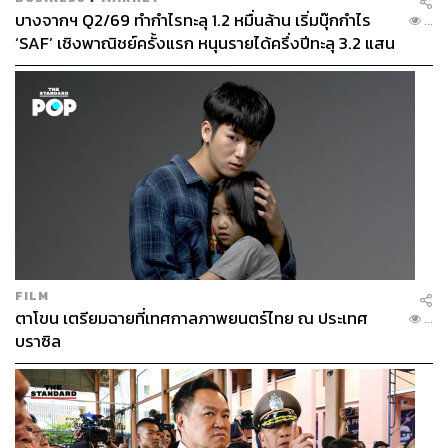
บางจากฯ Q2/69 ทำกำไรทะลุ 1.2 หมื่นล้าน เริ่มบุ๊กกำไร
...
‘SAF’ เชิงพาณิชย์ครั้งแรก หนุนรายได้ครึ่งปีทะลุ 3.2 แสน
ล้าน
FILM
การวิ่งถือเป็นหัวใจสำคัญและเป็นตัวตัดสินเกมของ HYROX
ตาโขน เตรียมฉายที่เทศกาลภาพยนตร์ไทย ณ ประเทศ
...
เลยก็ว่าได้ หากคุณคุมจังหวะการวิ่งได้ดีก็เท่ากับมีชัยไปกว่า
บราซิล
ครึ่งแล้วในสนามนี้