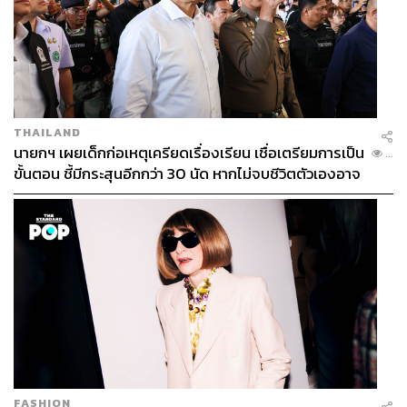
THAILAND
นายกฯ เผยเด็กก่อเหตุเครียดเรื่องเรียน เชื่อเตรียมการเป็น
...
ขั้นตอน ชี้มีกระสุนอีกกว่า 30 นัด หากไม่จบชีวิตตัวเองอาจ
สูญเสียเพิ่ม
เขยิบมา
Arms Only Sled Pull
หรือการลากเลื่อนด้วยเชือก
ซึ่งโจทย์ที่โค้ชโค้กให้คือ การล็อกแกนกลางลำตัวให้แน่น
แล้วใช้เฉพาะแรงแขนในการดึงเท่านั้นเพื่อฝึกความ
แข็งแกร่งของท่อนบนแบบเน้นๆ ถือเป็นการเช็กระดับความ
ฟิตของ Core และ Upper ได้เป็นอย่างดี
FASHION