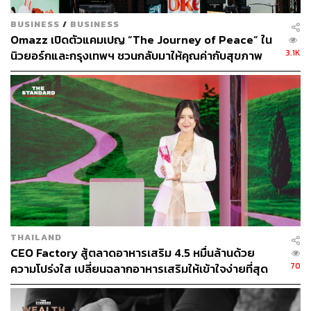
BUSINESS
/
BUSINESS
Omazz เปิดตัวแคมเปญ “The Journey of Peace” ใน
3.1K
นิวยอร์กและกรุงเทพฯ ชวนกลับมาให้คุณค่ากับสุขภาพ
และความสงบ
THAILAND
CEO Factory สู้ตลาดอาหารเสริม 4.5 หมื่นล้านด้วย
ที่สำคัญคือ Facility ของยิมยังครบครันและเอื้อให้เราได้ฝึก
70
ความโปร่งใส เปลี่ยนฉลากอาหารเสริมให้เข้าใจง่ายที่สุด
ซ้อมอย่างเต็มรูปแบบด้วยอุปกรณ์มาตรฐาน
[ADVERTORIAL]