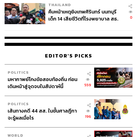
THAILAND
คืบหน้าเหตุยิงเทพศิรินทร์ นนทบุรี
0
เด็ก 14 เสียชีวิตที่โรงพยาบาล สธ.
ยืนยันครูเสียชีวิต 5 ราย เจ็บ 22
ราย
EDITOR'S PICKS
POLITICS
มหากาพย์โกงข้อสอบท้องถิ่น ก่อน
559
เดินหน้าสู่จุดจบในสัปดาห์นี้
POLITICS
เส้นทางคดี 44 สส. ในชั้นศาลฎีกา
196
จะรู้ผลเมื่อไร
WORLD