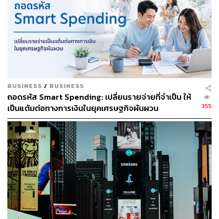
สำหรับใครที่เล็งสนามแข่งไว้ คลาส
HYROX Foundation
ของที่นี่คือจุดเริ่มต้นที่ตอบโจทย์มาก เพราะตัวคลาสจัดเต็ม
ตั้งแต่พื้นฐาน ทั้งการจัดฟอร์มและเทคนิคที่ถูกต้อง เพื่อสร้าง
ความทนทาน (Endurance) ลดโอกาสบาดเจ็บ และปูรากฐาน
BUSINESS
/
BUSINESS
ให้แน่นที่สุดก่อนลงสนามจริง
ถอดรหัส Smart Spending: เปลี่ยนรายจ่ายที่จำเป็น ให้
355
เป็นแต้มต่อทางการเงินในยุคเศรษฐกิจผันผวน