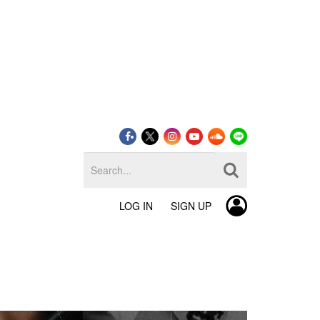
LOG IN
SIGN UP