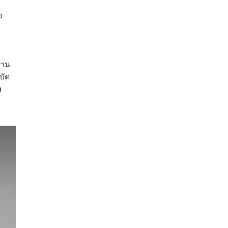
ง
้าน
บัด
n