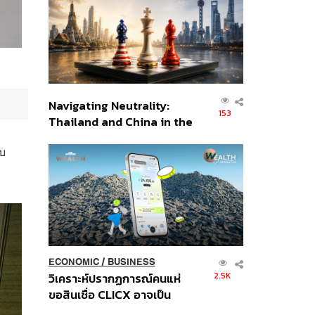
อินโดนีเซีย
Navigating Neutrality:
153
Thailand and China in the
Age of a New Global
บ
Order
ECONOMIC
/
BUSINESS
2.5K
วิเคราะห์ปรากฏการณ์คนแห่
ขอสินเชื่อ CLICX อาจเป็น
เพียงยอดภูเขาน้ำแข็ง ของ