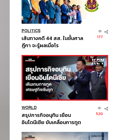
POLITICS
177
เส้นทางคดี 44 สส. ในชั้นศาล
ฎีกา จะรู้ผลเมื่อไร
WORLD
520
สรุปภารกิจอนุทิน เยือน
อินโดนีเซีย ขับเคลื่อนการทูต
เศรษฐกิจเชิงรุก ประกาศหุ้น
ส่วนยุทธศาสตร์ไทย –