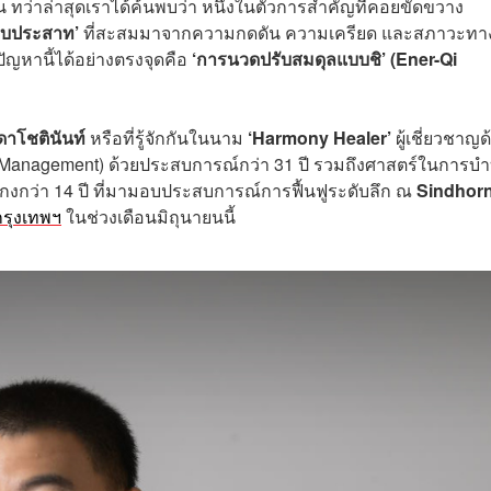
 ทว่าล่าสุดเราได้ค้นพบว่า หนึ่งในตัวการสำคัญที่คอยขัดขวาง
บบประสาท’
ที่สะสมมาจากความกดดัน ความเครียด และสภาวะทา
ปัญหานี้ได้อย่างตรงจุดคือ
‘การนวดปรับสมดุลแบบชิ’ (Ener-Qi
ดาโชตินันท์
หรือที่รู้จักกันในนาม
‘Harmony Healer’
ผู้เชี่ยวชาญด
n Management) ด้วยประสบการณ์กว่า 31 ปี รวมถึงศาสตร์ในการบำ
กงกว่า 14 ปี ที่มามอบประสบการณ์การฟื้นฟูระดับลึก ณ
Sindhor
กรุงเทพฯ
ในช่วงเดือนมิถุนายนนี้