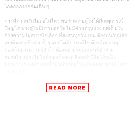
ไกลออกจากกันเรื่อยๆ
การที่ความรักไปต่อไม่ไหว พบว่าหลายคู่ไม่ได้มีเหตุการณ์
ใหญ่โต บางคู่ไม่มีการนอกใจ ไม่มีคำพูดรุนแรง แต่เต็ มไป
ด้วยความไม่สบายใจเล็กๆ ที่สะสมทุกวัน เช่น ต้องทนกับนิสัย
เคยชินของอีกฝ่ายซ้ำๆ แบบไม่มีการแก้ไข ต้องคิดก่อนพูด
ต้องเก็บบางความรู้สึกไว้ ต้องพยายามเป็นคนที่อีกฝ่าย
สบายใจ แม้จะไม่ใช่ตัวเองทั้งหมด สิ่งเหล่านี้ไม่ได้ดูเป็น
ปัญหาในวันเดียว แต่เมื่อมันเกิดขึ้นซ้ำๆ มันค่อยๆ ทำให้ใจล้า
โดยไม่รู้ตัว
นักจิตวิทยาเรียกว่า Emotional Exhaustion หรือความเหนื่อย
READ MORE
ล้าทางอารมณ์ เป็นหนึ่งในสัญญาณสำคัญที่บอกว่า
ความสัม
พันธ์
กำลังไม่สมดุล เราอาจยังรักเขาอยู่ แต่ในขณะเดียวกันก็
เริ่มรู้สึกว่า การอยู่ตรงนี้ต้องใช้พลังงานมากเกินไป มากจน
บางวันแค่จะคุยกันธรรมดายังรู้สึกเหนื่อย
ความเหนื่อยในความรักไม่ใช่เรื่องผิด และไม่ได้แปลว่าใคร