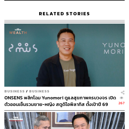
มากไปกว่านี้ และในวันที่เราย้อนกลับมามอง เราอาจจะ
เข้าใจว่า ความรักที่ดี คือความรักที่ทำให้เราหายใจได้ลึกขึ้น
RELATED STORIES
รู้สึกเป็นตัวเองได้มากขึ้น และไม่ต้องใช้แรงทั้งหมดที่มี แค่
เพื่อจะอยู่ในความสัมพันธ์นั้นต่อไป
TAGS:
ความรัก
ความสัมพันธ์
การปรับตัว
พลังงาน
wellness
ความสุข
จิตวิทยา
BUSINESS
/
BUSINESS
2.1K
ONSENS พลิกโฉม Yunomori ดูแลสุขภาพครบวงจร เปิด
267
ตัวออนเซ็นรวมชาย-หญิง สตูดิโอพิลาทิส ตั้งเป้าปี 69
รายได้-กำไรโต 10-15%
ABOUT THE AUTHOR
ภูริตา บุญล้อม