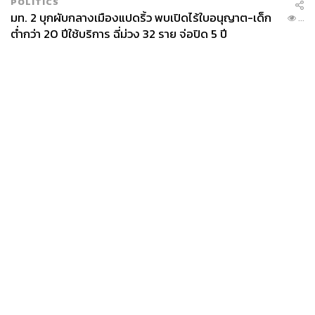
POLITICS
มท. 2 บุกผับกลางเมืองแปดริ้ว พบเปิดไร้ใบอนุญาต-เด็ก
...
ต่ำกว่า 20 ปีใช้บริการ ฉี่ม่วง 32 ราย จ่อปิด 5 ปี
News
Wealth
Pop
Podcast
Video
Now
Opinion
Careers
Events
Privacy
About
Contact
Policy
FOR
ADVERTISING
MEMBERSHIP