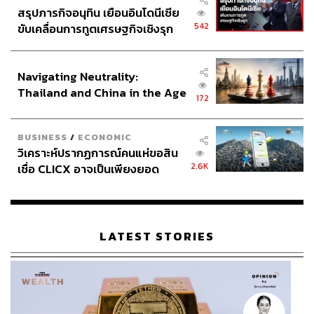
สรุปภารกิจอนุทิน เยือนอินโดนีเซีย
542
ขับเคลื่อนการทูตเศรษฐกิจเชิงรุก
ประกาศหุ้นส่วนยุทธศาสตร์ไทย –
อินโดนีเซีย
Navigating Neutrality:
Thailand and China in the Age
172
of a New Global Order
BUSINESS
/
ECONOMIC
วิเคราะห์ปรากฏการณ์คนแห่ขอสิน
2.6K
เชื่อ CLICX อาจเป็นเพียงยอด
ภูเขาน้ำแข็ง ของปัญหาหนี้ครัว
เรือนไทยที่ถูกซุกไว้
LATEST STORIES