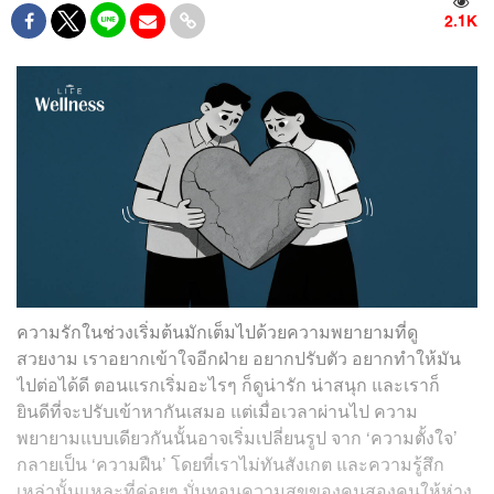
2.1K
ความรักในช่วงเริ่มต้นมักเต็มไปด้วยความพยายามที่ดู
สวยงาม เราอยากเข้าใจอีกฝ่าย อยากปรับตัว อยากทำให้มัน
ไปต่อได้ดี ตอนแรกเริ่มอะไรๆ ก็ดูน่ารัก น่าสนุก และเราก็
ยินดีที่จะปรับเข้าหากันเสมอ แต่เมื่อเวลาผ่านไป ความ
พยายามแบบเดียวกันนั้นอาจเริ่มเปลี่ยนรูป จาก ‘ความตั้งใจ’
กลายเป็น ‘ความฝืน’ โดยที่เราไม่ทันสังเกต และความรู้สึก
เหล่านั้นแหละที่ค่อยๆ บั่นทอนความสุขของคนสองคนให้ห่าง