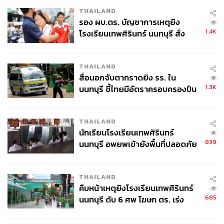
THAILAND
รอง ผบ.ตร. บัญชาการเหตุยิง
1.4K
โรงเรียนเทพศิรินทร์ นนทบุรี สั่ง
ค้นหา 2 รอบยืนยันไร้คนติดค้าง พบ
ศพปู่-ย่าที่บ้านพักผู้ก่อเหตุ
THAILAND
สื่อนอกจับตากราดยิง รร. ใน
1.3K
นนทบุรี ชี้ไทยมีอัตราครอบครองปืน
สูงในระดับต้นของภูมิภาค
THAILAND
นักเรียนโรงเรียนเทพศิรินทร์
839
นนทบุรี อพยพเข้ายังพื้นที่ปลอดภัย
ชั่วคราว หลังเหตุใช้อาวุธปืนภายใน
โรงเรียนคลี่คลาย
THAILAND
คืบหน้าเหตุยิงโรงเรียนเทพศิรินทร์
685
นนทบุรี ดับ 6 ศพ โฆษก ตร. เร่ง
สอบปมขโมยปืนปู่ก่อเหตุ