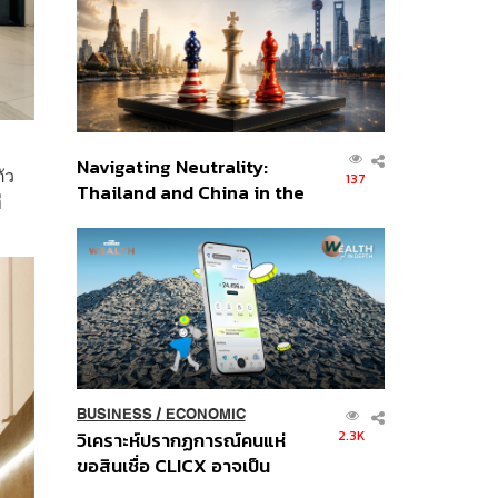
อินโดนีเซีย
Navigating Neutrality:
ัว
137
Thailand and China in the
ี
Age of a New Global
Order
BUSINESS
/
ECONOMIC
2.3K
วิเคราะห์ปรากฏการณ์คนแห่
ขอสินเชื่อ CLICX อาจเป็น
เพียงยอดภูเขาน้ำแข็ง ของ