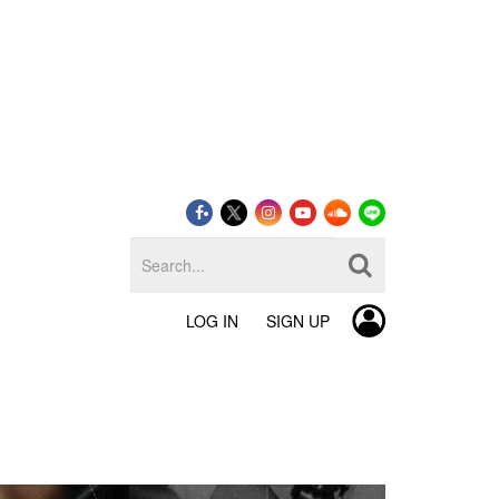
LOG IN
SIGN UP