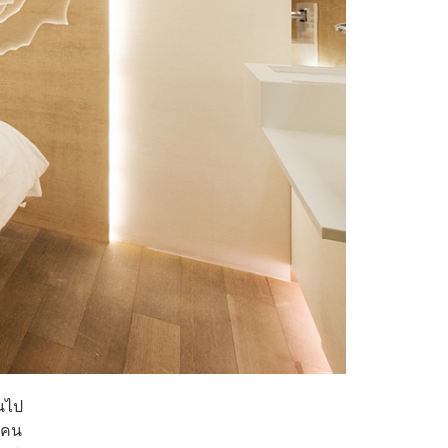
้นไป
ยคน