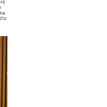
ยู่
ข
 La
ีให้