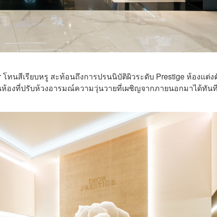
ทนสีเรียบหรู สะท้อนถึงการปรนนิบัติผิวระดับ Prestige ห้องแต่งต
้องที่ปรับห้วงอารมณ์ความวุ่นวายที่เผชิญจากภายนอกมาได้ทันท