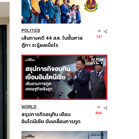
POLITICS
147
เส้นทางคดี 44 สส. ในชั้นศาล
ฎีกา จะรู้ผลเมื่อไร
WORLD
496
สรุปภารกิจอนุทิน เยือน
อินโดนีเซีย ขับเคลื่อนการทูต
เศรษฐกิจเชิงรุก ประกาศหุ้น
ส่วนยุทธศาสตร์ไทย –