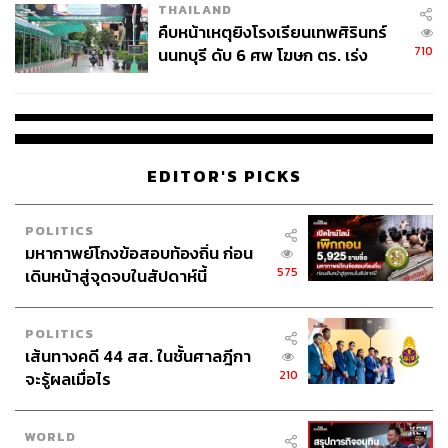
THAILAND
คืบหน้าเหตุยิงโรงเรียนเทพศิรินทร์
710
นนทบุรี ดับ 6 ศพ โฆษก ตร. เร่ง
สอบปมขโมยปืนปู่ก่อเหตุ
EDITOR'S PICKS
POLITICS
มหากาพย์โกงข้อสอบท้องถิ่น ก่อน
575
เดินหน้าสู่จุดจบในสัปดาห์นี้
POLITICS
เส้นทางคดี 44 สส. ในชั้นศาลฎีกา
210
จะรู้ผลเมื่อไร
WORLD