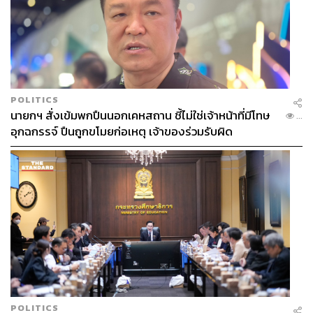
POLITICS
นายกฯ สั่งเข้มพกปืนนอกเคหสถาน ชี้ไม่ใช่เจ้าหน้าที่มีโทษ
...
อุกฉกรรจ์ ปืนถูกขโมยก่อเหตุ เจ้าของร่วมรับผิด
POLITICS