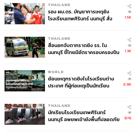
THAILAND
รอง ผบ.ตร. บัญชาการเหตุยิง
1.5K
โรงเรียนเทพศิรินทร์ นนทบุรี สั่ง
ค้นหา 2 รอบยืนยันไร้คนติดค้าง พบ
ศพปู่-ย่าที่บ้านพักผู้ก่อเหตุ
THAILAND
สื่อนอกจับตากราดยิง รร. ใน
1.3K
นนทบุรี ชี้ไทยมีอัตราครอบครองปืน
สูงในระดับต้นของภูมิภาค
WORLD
ย้อนเหตุกราดยิงในโรงเรียนต่าง
0.9K
ประเทศ ที่ผู้ก่อเหตุเป็นนักเรียน
THAILAND
นักเรียนโรงเรียนเทพศิรินทร์
876
นนทบุรี อพยพเข้ายังพื้นที่ปลอดภัย
ชั่วคราว หลังเหตุใช้อาวุธปืนภายใน
โรงเรียนคลี่คลาย