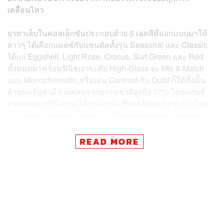
เคลื่อนไหว
ยาทาเล็บในคอลเล็กชันประกอบด้วย 5 เฉดสีที่ออกแบบมาให้
สาวๆ ได้เลือกแมตช์กับแซนดัลทั้งรุ่น Seasonal และ Classic
ได้แก่ Eggshell, Light Rose, Crocus, Surf Green และ Red
ทั้งหมดมาพร้อมฟินิชเงาระดับ High-Gloss จะ Mix & Match
แบบ Monochromatic หรือเล่น Contrast กับ Outfit ก็ได้ทั้งนั้น
ด้านฟอร์มูลามีส่วนผสมจากธรรมชาติสูงถึง 77% โดยแทนที่
ส่วนผสมจากปิโตรเคมีด้วยวัตถุดิบ Plant-Based จากข้าวโพด
หัวบีท และอ้อย และเป็นสูตร 23-Free หมายความว่าปลอด
จากส่วนผสมที่อาจเป็นอันตราย 23 ชนิด ครบจบในขวดเดียว
READ MORE
นอกจากยาทาเล็บ 5 เฉด คอลเล็กชันยังมี Top & Base Coat
และ Nail Polish Remover ที่ผสม Sweet Almond Oil เพื่อ
บำรุงเล็บในขณะเดียวกัน ส่วนแพ็กเกจจิ้งเป็นขวดแก้ว
Recyclable 100% ทรงสูงเรียว พร้อมฝาลายซี่โครง สไตล์
Minimalist สอดคล้องกับ Aesthetic ของแบรนด์ ราคาเริ่มต้น
ที่ 14 ยูโร สำหรับยาทาเล็บและ Top & Base Coat วาง