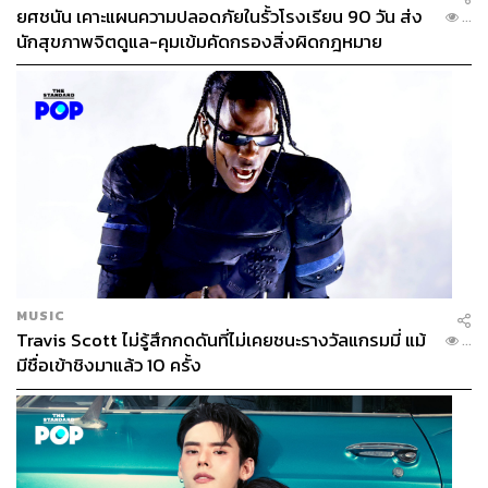
ยศชนัน เคาะแผนความปลอดภัยในรั้วโรงเรียน 90 วัน ส่ง
...
นักสุขภาพจิตดูแล-คุมเข้มคัดกรองสิ่งผิดกฎหมาย
MUSIC
Travis Scott ไม่รู้สึกกดดันที่ไม่เคยชนะรางวัลแกรมมี่ แม้
...
มีชื่อเข้าชิงมาแล้ว 10 ครั้ง