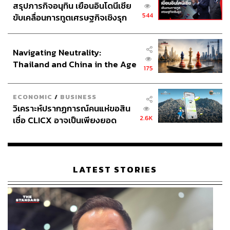
สรุปภารกิจอนุทิน เยือนอินโดนีเซีย
544
ขับเคลื่อนการทูตเศรษฐกิจเชิงรุก
ประกาศหุ้นส่วนยุทธศาสตร์ไทย –
อินโดนีเซีย
Navigating Neutrality:
Thailand and China in the Age
175
of a New Global Order
ECONOMIC
/
BUSINESS
วิเคราะห์ปรากฏการณ์คนแห่ขอสิน
2.6K
เชื่อ CLICX อาจเป็นเพียงยอด
ภูเขาน้ำแข็ง ของปัญหาหนี้ครัว
เรือนไทยที่ถูกซุกไว้
LATEST STORIES