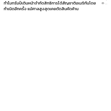
ทำไมทรัมป์เดินหน้าจำกัดสิทธิการได้สัญชาติอเมริกันโดย
...
กำเนิดอีกครั้ง แม้ศาลสูงสุดเคยตัดสินคัดค้าน
News
Wealth
Pop
Podcast
Video
Now
Opinion
Careers
Events
Privacy
About
Contact
Policy
FOR
ADVERTISING
MEMBERSHIP