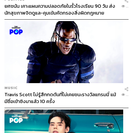
ยศชนัน เคาะแผนความปลอดภัยในรั้วโรงเรียน 90 วัน ส่ง
...
นักสุขภาพจิตดูแล-คุมเข้มคัดกรองสิ่งผิดกฎหมาย
MUSIC
Travis Scott ไม่รู้สึกกดดันที่ไม่เคยชนะรางวัลแกรมมี่ แม้
...
มีชื่อเข้าชิงมาแล้ว 10 ครั้ง