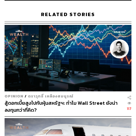
ผ่านมา ทำให้ประชาชนและนักลงทุนทั้งรายย่อยและราย
ใหญ่ต่างให้ความสนใจการระดมทุนในรูปแบบนี้เป็นจำนวน
RELATED STORIES
มาก
“เรามีความยินดีเป็นอย่างยิ่งที่ได้ผนึกกำลังกับพันธมิตรชั้นนำ
อย่างกรุงศรี ฟินโนเวต เพื่อเพิ่มทางเลือกในการลงทุนให้กับ
กลุ่มนักธุรกิจของธนาคารที่มีความสนใจในการลงทุนใน
สินทรัพย์ดิจิทัล ผ่านจุดแข็งของบริษัท เอ็กซ์สปริง ดิจิทัล
จำกัด ผนวกกับความพร้อมในการสนับสนุนพันธมิตรในทุก
ด้าน เพื่อมอบประสบการณ์ที่ดีแก่ลูกค้าในการเป็นผู้ให้บริการ
ทางการเงินและการลงทุนระบบดิจิทัลแบบ One Stop
Service ที่ได้รับความเห็นชอบจากคณะกรรมการกำกับหลัก
ทรัพย์และตลาดหลักทรัพย์ หรือ ก.ล.ต. ให้ประกอบธุรกิจเป็นผู้
OPINION
/
ตราวุทธิ์ เหลืองสมบูรณ์
ให้บริการระบบเสนอขายโทเคนดิจิทัล (ICO Portal) เอ็กซ์
สู้ดอกเบี้ยสูงไปกับหุ้นสหรัฐฯ: ทำไม Wall Street ยังน่า
สปริงฯ เชื่อมั่นเป็นอย่างยิ่งว่าการร่วมมือกันในครั้งนี้จะช่วย
117
ลงทุนกว่าที่คิด?
ส่งเสริม ผลักดัน และต่อยอดธุรกิจของกรุงศรี ฟินโนเวต เพื่อ
สร้าง Digital Asset Ecosystem ให้แข็งแกร่งและสมบูรณ์
แบบมากยิ่งขึ้น” วรางคณากล่าว