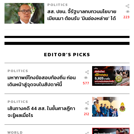
POLITICS
สส. ปชน. จี้รัฐบาลทบทวนนโยบาย
223
เมียนมา ต้อนรับ ‘มินอ่องหล่าย’ ได้
แค่สัญญาว่างเปล่า
EDITOR'S PICKS
POLITICS
มหากาพย์โกงข้อสอบท้องถิ่น ก่อน
577
เดินหน้าสู่จุดจบในสัปดาห์นี้
POLITICS
เส้นทางคดี 44 สส. ในชั้นศาลฎีกา
212
จะรู้ผลเมื่อไร
WORLD