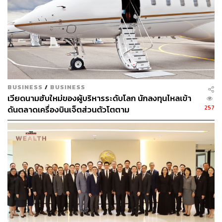
สามารถติดตาม THE STANDARD WEALTH
ผ่านแอปพลิเคชันต่างๆ ที่คุณสะดวกหรือใช้งานอยู่แล้วได้เลย
BUSINESS
/
BUSINESS
TAGS:
Zipmex
บริษัท กรุงศรี ฟินโนเวต จำกัด
เวียดนามฮับใหม่ของผู้บริหารระดับโลก นักลงทุนไหลเข้า
บริษัท เอ็กซ์สปริง ดิจิทัล จำกัด
257
ดันตลาดเครื่องบินเจ็ตส่วนตัวโตตาม
บริษัท ซิปเม็กซ์ จำกัด (Zipmex)
การลงทุน
Digital Token
สินทรัพย์ดิจิทัล
32