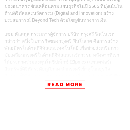
ของธนาคาร ขับเคลื่อนตามแผนธุรกิจในปี 2565 ที่มุ่งเน้นใน
ด้านดิจิทัลและนวัตกรรม (Digital and Innovation) สร้าง
ประสบการณ์ Beyond Tech ด้วยโซลูชันทางการเงิน
แซม ตันสกุล กรรมการผู้จัดการ บริษัท กรุงศรี ฟินโนเวต
กล่าวว่า หนึ่งในภารกิจของกรุงศรี ฟินโนเวต คือการสร้าง
พันธมิตรในด้านดิจิทัลและเทคโนโลยี เพื่อช่วยส่งเสริมการ
ขับเคลื่อนกรุงศรีในด้านดิจิทัลและนวัตกรรม หลังจากที่เรา
ได้ประกาศร่วมลงทุนในซิปเม็กซ์ (Zipmex) แพลตฟอร์ม
สินทรัพย์ดิจิทัลระดับภูมิภาค นำกรุงศรีเข้าสู่โลกธุรกิจ
สินทรัพย์ดิจิทัล การลงนามความร่วมมือระหว่างกรุงศรี ฟิน
โนเวต และ เอ็กซ์สปริงฯ ซึ่งมีบริษัทในเครือเป็นบริษัทที่มี
READ MORE
ความรู้และความเชี่ยวชาญในการเสนอขายโทเคนดิจิทัล จึง
เป็นการต่อยอดแผนธุรกิจของธนาคารในการสร้าง Digital
Asset Ecosystem ให้แข็งแกร่งขึ้น
“กรุงศรีสนใจและกำลังผลักดันเทคโนโลยีดิจิทัลในหลายๆ
เรื่อง หนึ่งในนั้นคือการพัฒนาในเรื่องสินทรัพย์ดิจิทัล และ