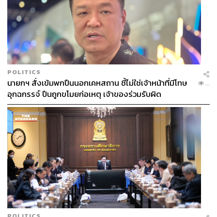
POLITICS
นายกฯ สั่งเข้มพกปืนนอกเคหสถาน ชี้ไม่ใช่เจ้าหน้าที่มีโทษ
...
อุกฉกรรจ์ ปืนถูกขโมยก่อเหตุ เจ้าของร่วมรับผิด
POLITICS