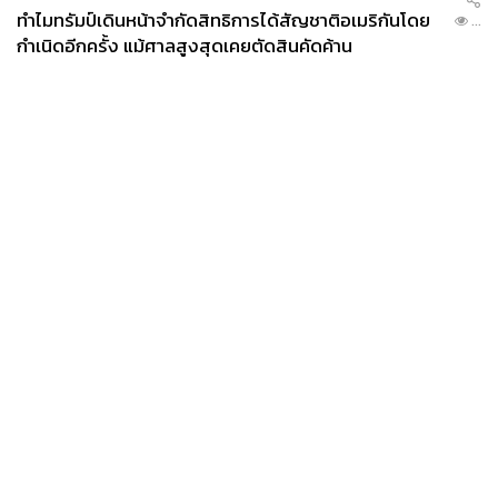
ทำไมทรัมป์เดินหน้าจำกัดสิทธิการได้สัญชาติอเมริกันโดย
...
กำเนิดอีกครั้ง แม้ศาลสูงสุดเคยตัดสินคัดค้าน
News
Wealth
Pop
Podcast
Video
Now
Opinion
Careers
Events
Privacy
About
Contact
Policy
FOR
ADVERTISING
MEMBERSHIP