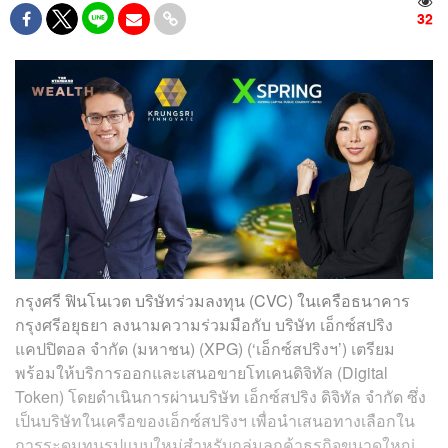
32
กรุงศรี ฟินโนเวต บริษัทร่วมลงทุน (CVC) ในเครือธนาคาร
กรุงศรีอยุธยา ลงนามความร่วมมือกับ บริษัท เอ็กซ์สปริง
แคปปิตอล จำกัด (มหาชน) (XPG) (‘เอ็กซ์สปริงฯ’) เตรียม
พร้อมให้บริการออกและเสนอขายโทเคนดิจิทัล (Digital
Token) โดยดำเนินการผ่านบริษัท เอ็กซ์สปริง ดิจิทัล จำกัด ซึ่ง
เป็นบริษัทในเครือของเอ็กซ์สปริงฯ เพื่อนำเสนอทางเลือกใน
การระดมทุนรูปแบบใหม่สำหรับกลุ่มลูกค้าธุรกิจขนาดใหญ่