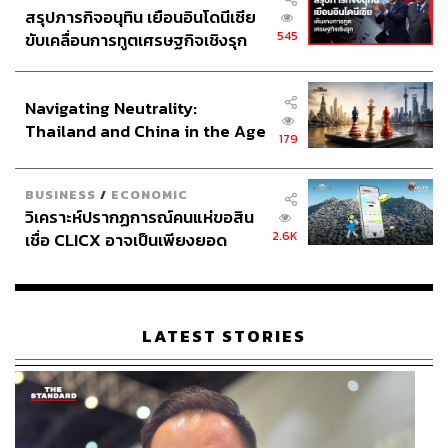
สรุปภารกิจอนุทิน เยือนอินโดนีเซีย
545
ขับเคลื่อนการทูตเศรษฐกิจเชิงรุก
ประกาศหุ้นส่วนยุทธศาสตร์ไทย –
อินโดนีเซีย
Navigating Neutrality:
Thailand and China in the Age
179
of a New Global Order
BUSINESS
/
ECONOMIC
วิเคราะห์ปรากฏการณ์คนแห่ขอสิน
2.6K
เชื่อ CLICX อาจเป็นเพียงยอด
ภูเขาน้ำแข็ง ของปัญหาหนี้ครัว
เรือนไทยที่ถูกซุกไว้
LATEST STORIES