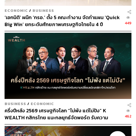
ECONOMIC
/
BUSINESS
ABOUT THE AUTHOR
‘เอกนิติ’ ผนึก ‘กรอ.’ ตั้ง 5 คณะทำงาน จัดทำแผน ‘Quick
449
Big Win’ ยกระดับศักยภาพเศรษฐกิจไทยใน 4 ปี
ดำรงเกียรติ มาลา
Content Creator THE STANDARD WEALTH
BUSINESS
/
ECONOMIC
ครึ่งปีหลัง 2569 เศรษฐกิจโลก “ไม่พัง แต่ไม่ปัง” K
462
WEALTH กสิกรไทย แนะกลยุทธ์จัดพอร์ต รับความ
เปลี่ยนแปลงกติกาใหม่ของโลก