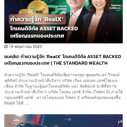
19 พฤษภาคม 2023
ชมคลิป: ทำความรู้จัก ‘RealX’ โทเคนดิจิทัล ASSET BACKED
เหรียญแรกของประเทศ | THE STANDARD WEALTH
ทำความรู้จัก ‘RealX’ โทเคนดิจิทัลเพื่อการลงทุน พูดคุยกับ ดร.วีรพงษ์
ชุติภัทร์ ประธานเจ้าหน้าที่บริหาร บริษัท เรียล เอสเตท เอกซ์โพเนน
เชียล จำกัด ในฐานะผู้ออกโทเคนดิจิทัล และ จิตตินันท์ ชาติสีหราช
ประธานเจ้าหน้าที่บริหาร บริษัท โทเคน เอกซ์ จำกัด (Token X) ภายใต้
กลุ่มเอสซีบี เอกซ์ ดาวน์โหลดแอป Token X เตรียมพร้อมก่อนจองซื้อ
RealX ได้ที่: ...