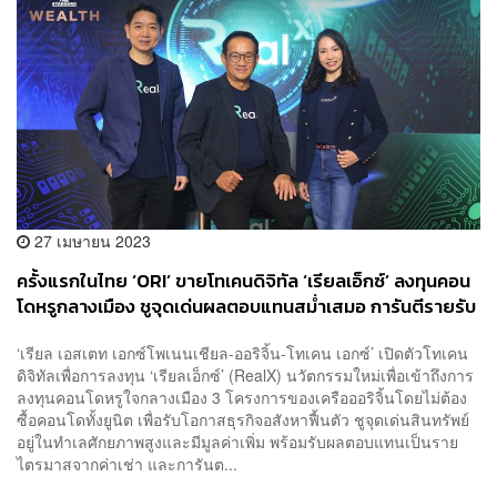
27 เมษายน 2023
ครั้งแรกในไทย ‘ORI’ ขายโทเคนดิจิทัล ‘เรียลเอ็กซ์’ ลงทุนคอน
โดหรูกลางเมือง ชูจุดเด่นผลตอบแทนสม่ำเสมอ การันตีรายรับ
สุทธิ 5 ปีแรก 4-5%
‘เรียล เอสเตท เอกซ์โพเนนเชียล-ออริจิ้น-โทเคน เอกซ์’ เปิดตัวโทเคน
ดิจิทัลเพื่อการลงทุน ‘เรียลเอ็กซ์’ (RealX) นวัตกรรมใหม่เพื่อเข้าถึงการ
ลงทุนคอนโดหรูใจกลางเมือง 3 โครงการของเครือออริจิ้นโดยไม่ต้อง
ซื้อคอนโดทั้งยูนิต เพื่อรับโอกาสธุรกิจอสังหาฟื้นตัว ชูจุดเด่นสินทรัพย์
อยู่ในทำเลศักยภาพสูงและมีมูลค่าเพิ่ม พร้อมรับผลตอบแทนเป็นราย
ไตรมาสจากค่าเช่า และการันต...