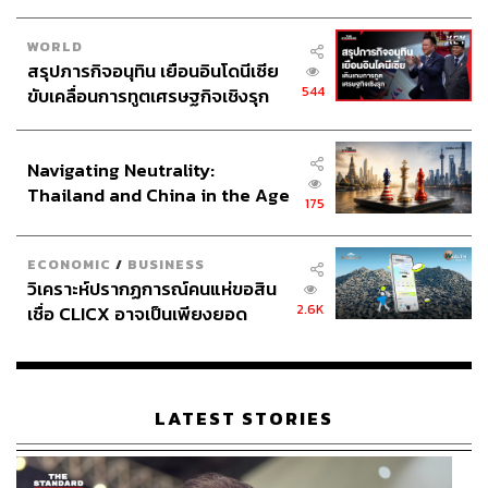
WORLD
สรุปภารกิจอนุทิน เยือนอินโดนีเซีย
544
ขับเคลื่อนการทูตเศรษฐกิจเชิงรุก
ประกาศหุ้นส่วนยุทธศาสตร์ไทย –
อินโดนีเซีย
Navigating Neutrality:
Thailand and China in the Age
175
of a New Global Order
ECONOMIC
/
BUSINESS
วิเคราะห์ปรากฏการณ์คนแห่ขอสิน
2.6K
เชื่อ CLICX อาจเป็นเพียงยอด
ภูเขาน้ำแข็ง ของปัญหาหนี้ครัว
เรือนไทยที่ถูกซุกไว้
LATEST STORIES