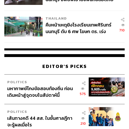
ชั่วคราว หลังเหตุใช้อาวุธปืนภายใน
โรงเรียนคลี่คลาย
THAILAND
คืบหน้าเหตุยิงโรงเรียนเทพศิรินทร์
710
นนทบุรี ดับ 6 ศพ โฆษก ตร. เร่ง
สอบปมขโมยปืนปู่ก่อเหตุ
EDITOR'S PICKS
POLITICS
มหากาพย์โกงข้อสอบท้องถิ่น ก่อน
575
เดินหน้าสู่จุดจบในสัปดาห์นี้
POLITICS
เส้นทางคดี 44 สส. ในชั้นศาลฎีกา
210
จะรู้ผลเมื่อไร