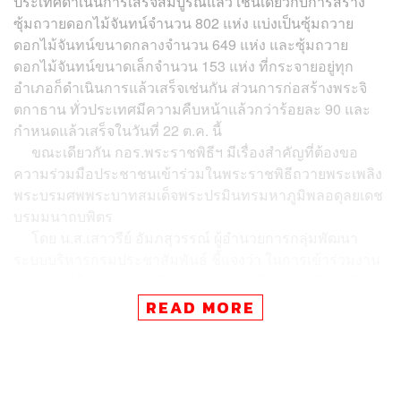
ประเทศดำเนินการเสร็จสมบูรณ์แล้ว เช่นเดียวกับการสร้าง
ซุ้มถวายดอกไม้จันทน์จำนวน 802 แห่ง แบ่งเป็นซุ้มถวาย
ดอกไม้จันทน์ขนาดกลางจำนวน 649 แห่ง และซุ้มถวาย
ดอกไม้จันทน์ขนาดเล็กจำนวน 153 แห่ง ที่กระจายอยู่ทุก
อำเภอก็ดำเนินการแล้วเสร็จเช่นกัน ส่วนการก่อสร้างพระจิ
ตกาธาน ทั่วประเทศมีความคืบหน้าแล้วกว่าร้อยละ 90 และ
กำหนดแล้วเสร็จในวันที่ 22 ต.ค. นี้
ขณะเดียวกัน กอร.พระราชพิธีฯ มีเรื่องสำคัญที่ต้อง
ขอ
ความร่วมมือประชาชนเข้าร่วมในพระราชพิธีถวายพระเพลิง
พระบรมศพพระบาทสมเด็จพระปรมินทรมหาภูมิพลอดุลยเดช
บรมมนาถบพิตร
โดย
น.ส.เสาวรีย์ อัมภสุวรรณ์ ผู้อำนวยการกลุ่มพัฒนา
ระบบบริหารกรมประชาสัมพันธ์ ชี้แจงว่า ในการเข้าร่วมงาน
พระราชพิธีถวายพระเพลิงพระบรมศพฯ มีข้อปฏิบัติและข้อ
ห้ามที่ประชาชนจะต้องปฏิบัติ ดังนี้
READ MORE
1. ประชาชนต้องแสดงบัตรประจำตัวประชาชนกับเจ้า
หน้าที่เมื่อเดินเท้าผ่านจุดคัดกรอง และจะต้องพกพาบัตร
ประจำตัวประชาชนติดตัวไว้ตลอดเวลา
2. เมื่อเดินผ่านจุดคัดกรองแล้วประชาชนสามารถจับจอง