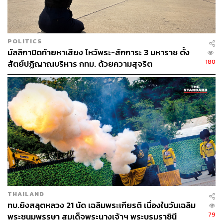
POLITICS
มัลลิกาปิดท้ายหาเสียง ไหว้พระ-สักการะ 3 มหาราช ตั้ง
180
สัตย์ปฏิญาณบริหาร กทม. ด้วยความสุจริต
THAILAND
ทบ.ยิงสลุตหลวง 21 นัด เฉลิมพระเกียรติ เนื่องในวันเฉลิม
79
พระชนมพรรษา สมเด็จพระนางเจ้าฯ พระบรมราชินี