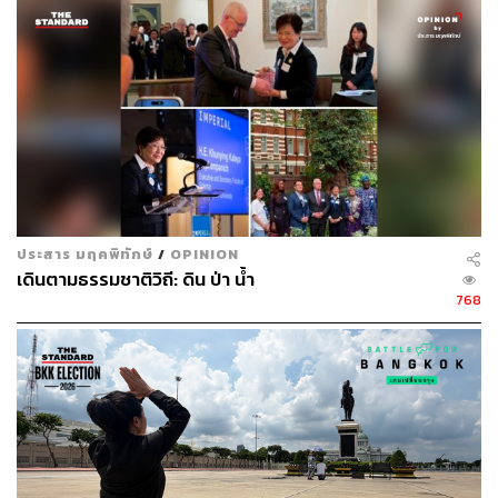
38
ABOUT THE AUTHOR
ธนกร วงษ์ปัญญา
บรรณาธิการข่าวในประเทศ กอง
บรรณาธิการข่าว THE STANDARD
ประสาร มฤคพิทักษ์
/
OPINION
เดินตามธรรมชาติวิถี: ดิน ป่า น้ำ
768