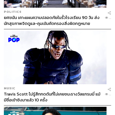
POLITICS
ยศชนัน เคาะแผนความปลอดภัยในรั้วโรงเรียน 90 วัน ส่ง
...
นักสุขภาพจิตดูแล-คุมเข้มคัดกรองสิ่งผิดกฎหมาย
MUSIC
Travis Scott ไม่รู้สึกกดดันที่ไม่เคยชนะรางวัลแกรมมี่ แม้
...
มีชื่อเข้าชิงมาแล้ว 10 ครั้ง