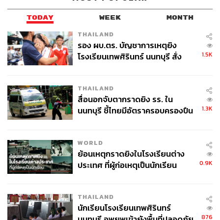
TODAY
WEEK
MONTH
THAILAND
รอง ผบ.ตร. บัญชาการเหตุยิง
1.5K
โรงเรียนเทพศิรินทร์ นนทบุรี สั่ง
ค้นหา 2 รอบยืนยันไร้คนติดค้าง พบ
ศพปู่-ย่าที่บ้านพักผู้ก่อเหตุ
THAILAND
สื่อนอกจับตากราดยิง รร. ใน
1.3K
นนทบุรี ชี้ไทยมีอัตราครอบครองปืน
สูงในระดับต้นของภูมิภาค
WORLD
ย้อนเหตุกราดยิงในโรงเรียนต่าง
0.9K
ประเทศ ที่ผู้ก่อเหตุเป็นนักเรียน
THAILAND
นักเรียนโรงเรียนเทพศิรินทร์
876
นนทบุรี อพยพเข้ายังพื้นที่ปลอดภัย