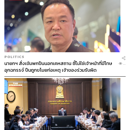
POLITICS
นายกฯ สั่งเข้มพกปืนนอกเคหสถาน ชี้ไม่ใช่เจ้าหน้าที่มีโทษ
...
อุกฉกรรจ์ ปืนถูกขโมยก่อเหตุ เจ้าของร่วมรับผิด