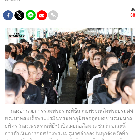
38
กองอำนวยการร่วมพระราชพิธีถวายพระเพลิงพระบรมศพ
พระบาทสมเด็จพระปรมินทรมหาภูมิพลอดุลยเดช บรมมนาถ
บพิตร (กอร.พระราชพิธีฯ) เปิดเผยต่อสื่อมวลชนว่า ขณะนี้
การดำเนินการก่อสร้างพระเมรุมาศจำลองในทุกจังหวัดทั่ว