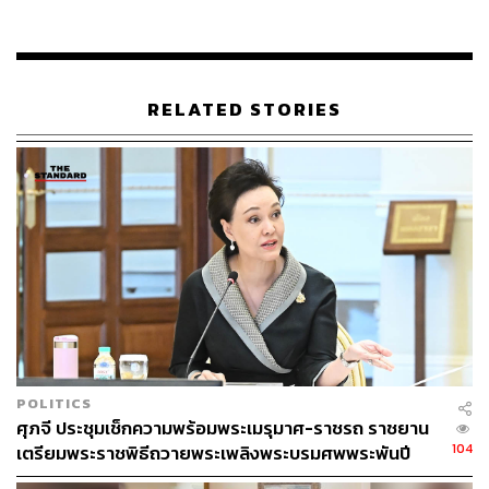
7. เด็กและผู้สูงอายุควรเขียนชื่อที่อยู่เบอร์โทรศัพท์ของ
ครอบครัวติดตัวไว้ด้วย
8. ห้ามถ่ายภาพในเขตราชวัติ
9. ขอความร่วมมืองดพกพาอาวุธ วัตถุโลหะ ที่อาจเป็น
RELATED STORIES
อันตรายเข้าในพื้นที่เด็ดขาด
10. งดเปล่งเสียงถวายพระพร “ทรงพระเจริญ”
11. งดถ่ายภาพโดยกล้องเลนส์ซูมและงดใช้ขาตั้งกล้อง
12. ห้ามออกนอกพื้นที่ที่เจ้าหน้าที่จัดไว้ ไม่วิ่งตัดหน้าหรือ
กีดขวางทางริ้วขบวน
TAGS:
พระบาทสมเด็จพระบรมชนกาธิเบศร มหาภูมิพลอดุลย
เดชมหาราช บรมนาถบพิตร
พระราชพิธีถวายพระเพลิงพระบรมศพ
POLITICS
ศุภจี ประชุมเช็กความพร้อมพระเมรุมาศ-ราชรถ ราชยาน
104
เตรียมพระราชพิธีถวายพระเพลิงพระบรมศพพระพันปี
หลวง