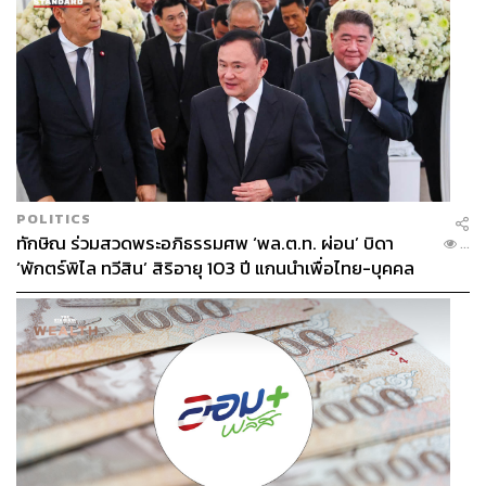
POLITICS
ทักษิณ ร่วมสวดพระอภิธรรมศพ ‘พล.ต.ท. ผ่อน’ บิดา
...
‘พักตร์พิไล ทวีสิน’ สิริอายุ 103 ปี แกนนำเพื่อไทย-บุคคล
หลากวงการร่วมอาลัย