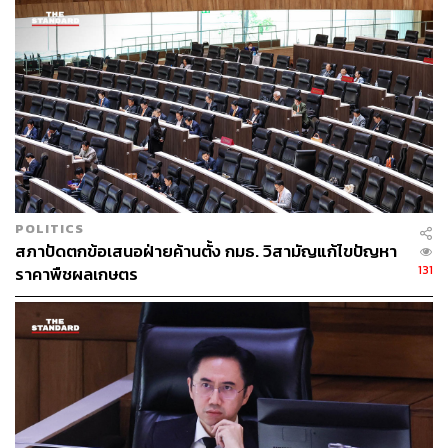
POLITICS
สภาปัดตกข้อเสนอฝ่ายค้านตั้ง กมธ. วิสามัญแก้ไขปัญหา
131
ราคาพืชผลเกษตร