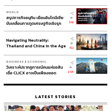
WORLD
สรุปภารกิจอนุทิน เยือนอินโดนีเซีย
516
ขับเคลื่อนการทูตเศรษฐกิจเชิงรุก
ประกาศหุ้นส่วนยุทธศาสตร์ไทย –
อินโดนีเซีย
Navigating Neutrality:
Thailand and China in the Age
152
of a New Global Order
BUSINESS
/
ECONOMIC
วิเคราะห์ปรากฏการณ์คนแห่ขอสิน
2.5K
เชื่อ CLICX อาจเป็นเพียงยอด
ภูเขาน้ำแข็ง ของปัญหาหนี้ครัว
เรือนไทยที่ถูกซุกไว้
LATEST STORIES