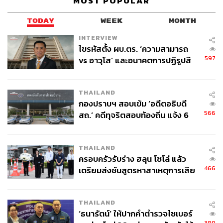
MOST POPULAR
TODAY
WEEK
MONTH
INTERVIEW
ไขรหัสตั้ง ผบ.ตร. ‘ความสามารถ
597
vs อาวุโส’ และอนาคตการปฏิรูปสี
กากี กับ พล.ต.อ. เอก อังสนานนท์
THAILAND
กองปราบฯ สอบเข้ม ‘อดีตอธิบดี
566
สถ.’ คดีทุจริตสอบท้องถิ่น แจ้ง 6
ข้อหาหนัก จ่อชง ป.ป.ช. 12 ส.ค. นี้
THAILAND
ครอบครัวรับร่าง ฮลุน โซโล่ แล้ว
466
เตรียมส่งชันสูตรหาสาเหตุการเสีย
ชีวิต
THAILAND
‘ธนารัตน์’ ให้ปากคำตำรวจไซเบอร์