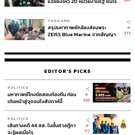
389
แฉช่องโหว่ 20 หน่วยงานรัฐ ยันไร้
นัยทางการเมือง
THAILAND
สรุปมหากาพย์กล้องส่องพระ
373
ZEISS Blue Marine จากสัญญา
ผลิต 8.3 ล้าน สู่ข้อพิพาท ‘มา
เวลล์ฯ’ ฟ้อง ‘โทน บางแค’ ผิดนัด
จ่ายหนี้-แอบระบุแบรนด์
EDITOR'S PICKS
POLITICS
มหากาพย์โกงข้อสอบท้องถิ่น ก่อน
525
เดินหน้าสู่จุดจบในสัปดาห์นี้
POLITICS
เส้นทางคดี 44 สส. ในชั้นศาลฎีกา
177
จะรู้ผลเมื่อไร