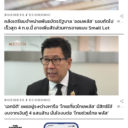
BUSINESS
/
ECONOMIC
คลังเตรียมจำหน่ายพันธบัตรรัฐบาล ‘ออมพลัส’ รอบถัดไป
...
เร็วสุด 4 ก.ย.นี้ อาจเพิ่มสัดส่วนการขายแบบ Small Lot
First มากขึ้น
BUSINESS
/
ECONOMIC
‘เอกนิติ’ เผยอยู่ระหว่างหารือ ‘ไทยเที่ยวไทยพลัส’ มีสิทธิใช้
...
งบจากเงินกู้ 4 แสนล้าน มั่นใจงบต่อ ‘ไทยช่วยไทย พลัส’
เฟส 2 มีเพียงพอ